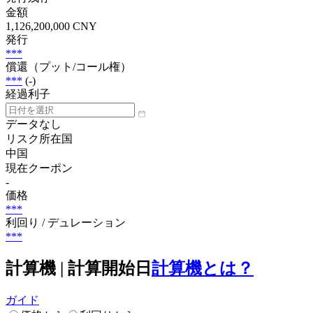
金額
1,126,200,000 CNY
発行
***
償還（プット/コール権）
***
(-)
経過利子
データなし
リスク所在国
中国
現在クーポン
-
価格
***
利回り / デュレーション
***
計算機 | 計算開始日
計算機とは？
ガイド