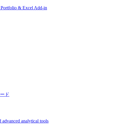
, Portfolio & Excel Add-in
ード
 advanced analytical tools