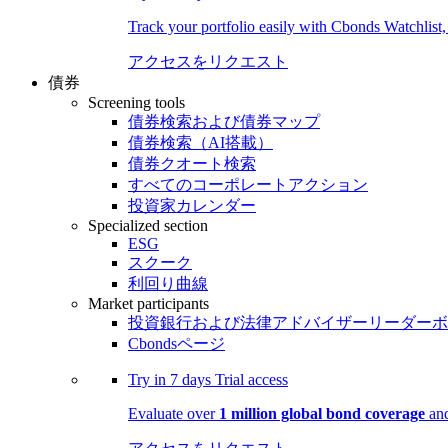
Track your portfolio easily with Cbonds Watchlist
アクセスをリクエスト
債券
Screening tools
債券検索および債券マップ
債券検索（AI搭載）
債券クオート検索
すべてのコーポレートアクション
投資家カレンダー
Specialized section
ESG
スクーク
利回り曲線
Market participants
投資銀行および法律アドバイザーリーダーボ
Cbondsページ
Try in
7 days
Trial access
Evaluate over
1 million global bond coverage
and