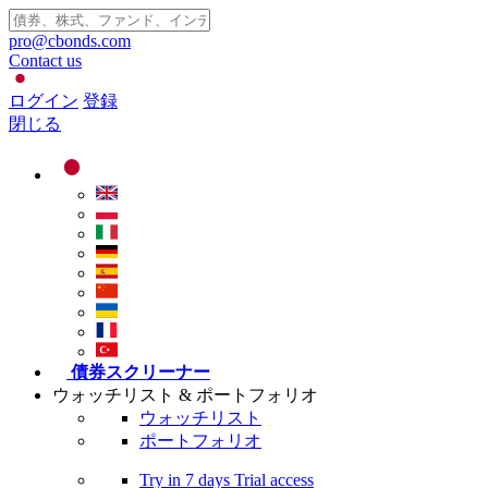
pro@cbonds.com
Contact us
ログイン
登録
閉じる
債券スクリーナー
ウォッチリスト & ポートフォリオ
ウォッチリスト
ポートフォリオ
Try in
7 days
Trial access