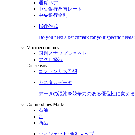
通貨ペア
中央銀行為替レート
中央銀行金利
指数作成
Do you need a benchmark for your specific needs
Macroeconomics
国別スナップショット
マクロ経済
Consensus
コンセンサス予想
カスタムデータ
データの混沌を競争力のある
優位性
に変えま
Commodities Market
石油
金
商品
ウィジェット: 金利マップ