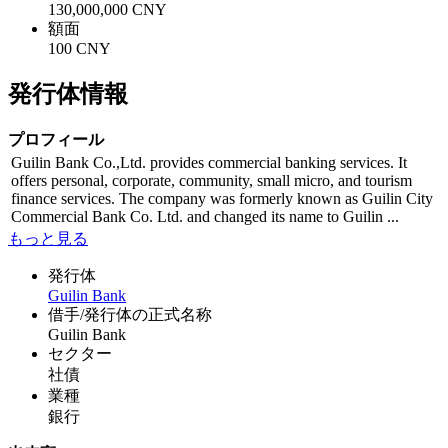
130,000,000 CNY
額面
100 CNY
発行体情報
プロフィール
Guilin Bank Co.,Ltd. provides commercial banking services. It
offers personal, corporate, community, small micro, and tourism
finance services. The company was formerly known as Guilin City
Commercial Bank Co. Ltd. and changed its name to Guilin ...
もっと見る
発行体
Guilin Bank
借手/発行体の正式名称
Guilin Bank
セクター
社債
業種
銀行