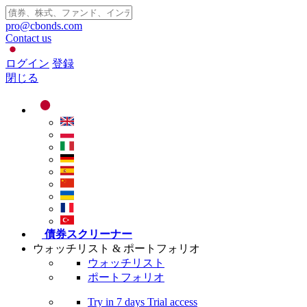
pro@cbonds.com
Contact us
ログイン
登録
閉じる
債券スクリーナー
ウォッチリスト & ポートフォリオ
ウォッチリスト
ポートフォリオ
Try in
7 days
Trial access