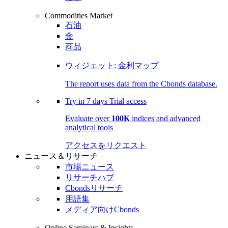
Commodities Market
石油
金
商品
ウィジェット: 金利マップ
The report uses data from the Cbonds database.
Try in
7 days
Trial access
Evaluate over
100K
indices and advanced
analytical tools
アクセスをリクエスト
ニュース＆リサーチ
市場ニュース
リサーチハブ
Cbondsリサーチ
用語集
メディア向けCbonds
Online Seminars & Insights