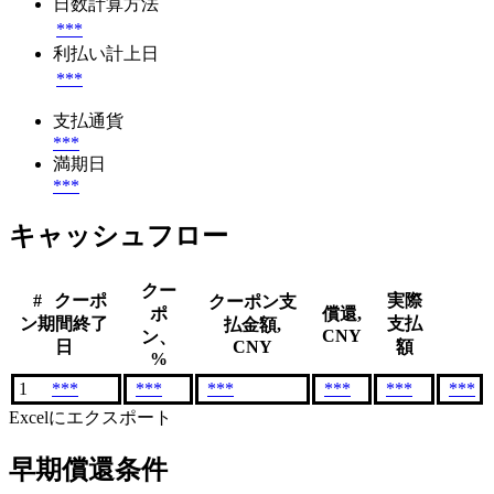
日数計算方法
***
利払い計上日
***
支払通貨
***
満期日
***
キャッシュフロー
クー
#
クーポ
実際
クーポン支
ポ
償還,
ン期間終了
支払
払金額,
CNY
ン、
日
CNY
額
%
1
***
***
***
***
***
***
Excelにエクスポート
早期償還条件