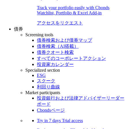
Track your portfolio easily with Cbonds
Watchlist, Portfolio & Excel Add-in
アクセスをリクエスト
債券
Screening tools
債券検索および債券マップ
債券検索（AI搭載）
債券クオート検索
すべてのコーポレートアクション
投資家カレンダー
Specialized section
ESG
スクーク
利回り曲線
Market participants
投資銀行および法律アドバイザーリーダー
ボード
Cbondsページ
Try in
7 days
Trial access