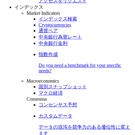
アクセスをリクエスト
インデックス
Market Indicators
インデックス検索
Cryptocurrencies
通貨ペア
中央銀行為替レート
中央銀行金利
指数作成
Do you need a benchmark for your specific
needs?
Macroeconomics
国別スナップショット
マクロ経済
Consensus
コンセンサス予想
カスタムデータ
データの混沌を競争力のある
優位性
に変え
ます