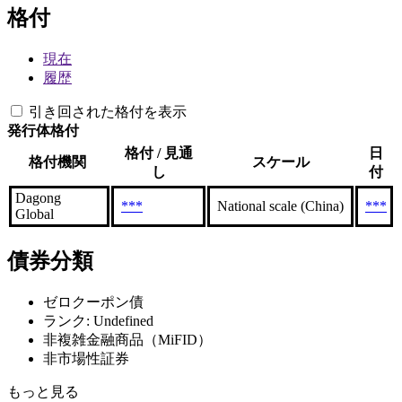
格付
現在
履歴
引き回された格付を表示
発行体格付
格付 / 見通
日
格付機関
スケール
し
付
Dagong
***
National scale (China)
***
Global
債券分類
ゼロクーポン債
ランク: Undefined
非複雑金融商品（MiFID）
非市場性証券
もっと見る