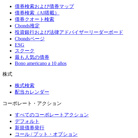
債券検索および債券マップ
債券検索（AI搭載）
債券クオート検索
Cbonds推定
投資銀行および法律アドバイザーリーダーボード
Cbondsページ
ESG
スクーク
最も人気の債券
Bono americano a 10 años
株式
株式検索
配当カレンダー
コーポレート・アクション
すべてのコーポレートアクション
デフォルト
新規債券発行
コール / プット・オプション