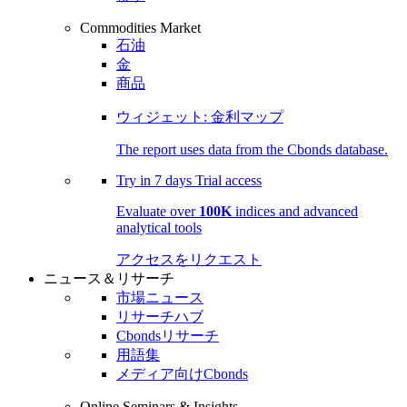
Commodities Market
石油
金
商品
ウィジェット: 金利マップ
The report uses data from the Cbonds database.
Try in
7 days
Trial access
Evaluate over
100K
indices and advanced
analytical tools
アクセスをリクエスト
ニュース＆リサーチ
市場ニュース
リサーチハブ
Cbondsリサーチ
用語集
メディア向けCbonds
Online Seminars & Insights