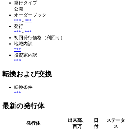
発行タイプ
公開
オーダーブック
***
-
***
発行
***
-
***
初回発行価格（利回り）
地域内訳
***
投資家内訳
***
転換および交換
転換条件
***
最新の発行体
出来高、
日
ステータ
発行体
百万
付
ス