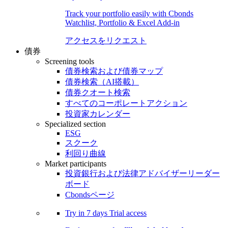
Track your portfolio easily with Cbonds
Watchlist, Portfolio & Excel Add-in
アクセスをリクエスト
債券
Screening tools
債券検索および債券マップ
債券検索（AI搭載）
債券クオート検索
すべてのコーポレートアクション
投資家カレンダー
Specialized section
ESG
スクーク
利回り曲線
Market participants
投資銀行および法律アドバイザーリーダー
ボード
Cbondsページ
Try in
7 days
Trial access