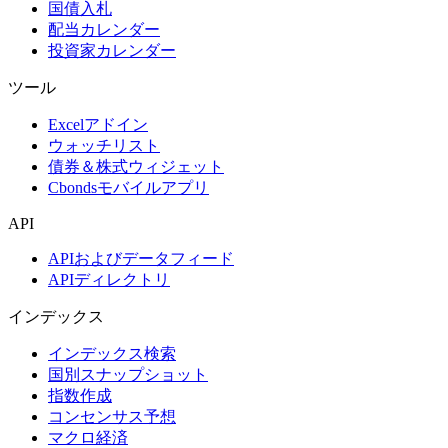
国債入札
配当カレンダー
投資家カレンダー
ツール
Excelアドイン
ウォッチリスト
債券＆株式ウィジェット
Cbondsモバイルアプリ
API
APIおよびデータフィード
APIディレクトリ
インデックス
インデックス検索
国別スナップショット
指数作成
コンセンサス予想
マクロ経済