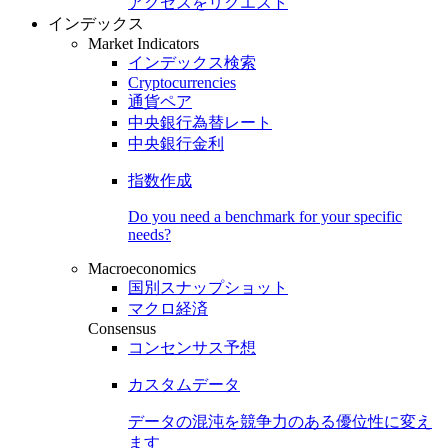
アクセスをリクエスト
インデックス
Market Indicators
インデックス検索
Cryptocurrencies
通貨ペア
中央銀行為替レート
中央銀行金利
指数作成
Do you need a benchmark for your specific
needs?
Macroeconomics
国別スナップショット
マクロ経済
Consensus
コンセンサス予想
カスタムデータ
データの混沌を競争力のある
優位性
に変え
ます