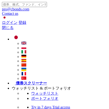
pro@cbonds.com
Contact us
ログイン
登録
閉じる
債券スクリーナー
ウォッチリスト & ポートフォリオ
ウォッチリスト
ポートフォリオ
Try in
7 days
Trial access