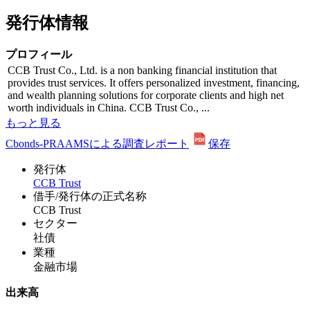
発行体情報
プロフィール
CCB Trust Co., Ltd. is a non banking financial institution that
provides trust services. It offers personalized investment, financing,
and wealth planning solutions for corporate clients and high net
worth individuals in China. CCB Trust Co., ...
もっと見る
Cbonds-PRAAMSによる調査レポート
保存
発行体
CCB Trust
借手/発行体の正式名称
CCB Trust
セクター
社債
業種
金融市場
出来高