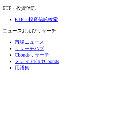
ETF・投資信託
ETF・投資信託検索
ニュースおよびリサーチ
市場ニュース
リサーチハブ
Cbondsリサーチ
メディア向けCbonds
用語集
ヘルプ
会社概要
支払いの保証
CBONDS OLD
計算機
債券クオート検索