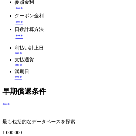
参照金利
***
クーポン金利
***
日数計算方法
***
利払い計上日
***
支払通貨
***
満期日
***
早期償還条件
***
最も包括的なデータベースを探索
1 000 000