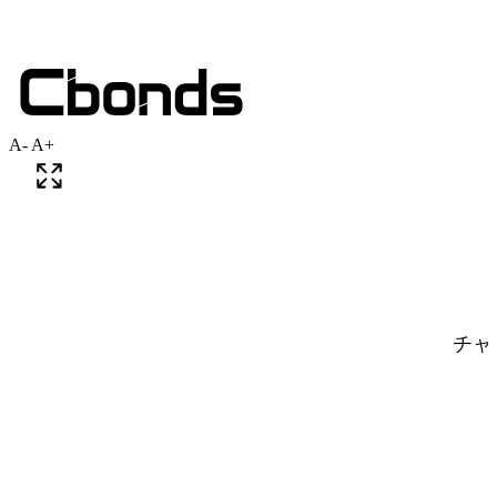
A-
A+
チャ