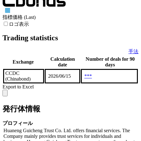
指標価格 (Last)
ロゴ表示
Trading statistics
手法
Calculation
Number of deals for 90
Exchange
date
days
CCDC
2026/06/15
***
(Chinabond)
Export to Excel
発行体情報
プロフィール
Huaneng Guicheng Trust Co. Ltd. offers financial services. The
Company mainly provides trust services for individuals and