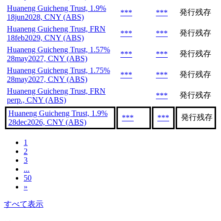
Huaneng Guicheng Trust, 1.9%
発行残存
***
***
18jun2028, CNY (ABS)
Huaneng Guicheng Trust, FRN
発行残存
***
***
18feb2029, CNY (ABS)
Huaneng Guicheng Trust, 1.57%
発行残存
***
***
28may2027, CNY (ABS)
Huaneng Guicheng Trust, 1.75%
発行残存
***
***
28may2027, CNY (ABS)
Huaneng Guicheng Trust, FRN
発行残存
***
perp., CNY (ABS)
Huaneng Guicheng Trust, 1.9%
発行残存
***
***
28dec2026, CNY (ABS)
1
2
3
...
50
»
すべて表示