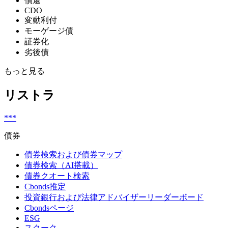
償還
CDO
変動利付
モーゲージ債
証券化
劣後債
もっと見る
リストラ
***
債券
債券検索および債券マップ
債券検索（AI搭載）
債券クオート検索
Cbonds推定
投資銀行および法律アドバイザーリーダーボード
Cbondsページ
ESG
スクーク