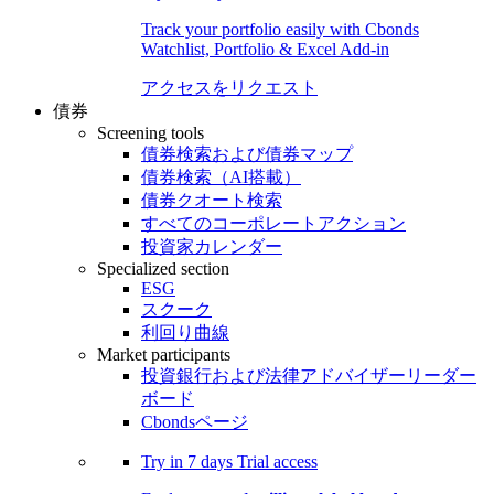
Track your portfolio easily with Cbonds
Watchlist, Portfolio & Excel Add-in
アクセスをリクエスト
債券
Screening tools
債券検索および債券マップ
債券検索（AI搭載）
債券クオート検索
すべてのコーポレートアクション
投資家カレンダー
Specialized section
ESG
スクーク
利回り曲線
Market participants
投資銀行および法律アドバイザーリーダー
ボード
Cbondsページ
Try in
7 days
Trial access