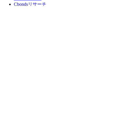
Cbondsリサーチ
メディア向けCbonds
用語集
ヘルプ
会社概要
支払いの保証
CBONDS OLD
計算機
債券クオート検索
広告掲載
フィードバック