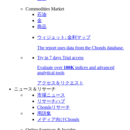
Commodities Market
石油
金
商品
ウィジェット: 金利マップ
The report uses data from the Cbonds database.
Try in
7 days
Trial access
Evaluate over
100K
indices and advanced
analytical tools
アクセスをリクエスト
ニュース＆リサーチ
市場ニュース
リサーチハブ
Cbondsリサーチ
用語集
メディア向けCbonds
Online Seminars & Insights