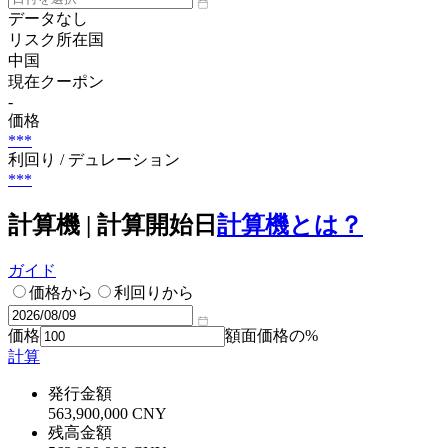
データなし
リスク所在国
中国
現在クーポン
-
価格
***
利回り / デュレーション
***
計算機 | 計算開始日
計算機とは？
ガイド
価格から
利回りから
価格
額面価格の%
計算
発行金額
563,900,000 CNY
残高金額