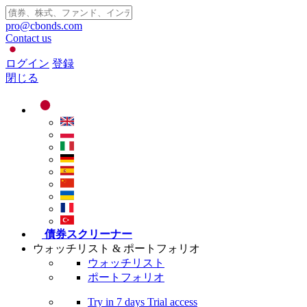
pro@cbonds.com
Contact us
ログイン
登録
閉じる
債券スクリーナー
ウォッチリスト & ポートフォリオ
ウォッチリスト
ポートフォリオ
Try in
7 days
Trial access