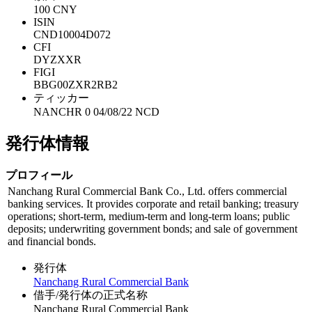
100 CNY
ISIN
CND10004D072
CFI
DYZXXR
FIGI
BBG00ZXR2RB2
ティッカー
NANCHR 0 04/08/22 NCD
発行体情報
プロフィール
Nanchang Rural Commercial Bank Co., Ltd. offers commercial
banking services. It provides corporate and retail banking; treasury
operations; short-term, medium-term and long-term loans; public
deposits; underwriting government bonds; and sale of government
and financial bonds.
発行体
Nanchang Rural Commercial Bank
借手/発行体の正式名称
Nanchang Rural Commercial Bank