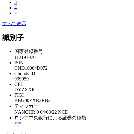
3
4
»
すべて表示
識別子
国家登録番号
112197070
ISIN
CND10004D072
Cbonds ID
999959
CFI
DYZXXR
FIGI
BBG00ZXR2RB2
ティッカー
NANCHR 0 04/08/22 NCD
ロシア中央銀行による証券の種類
***