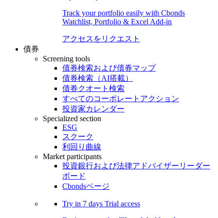
Track your portfolio easily with Cbonds
Watchlist, Portfolio & Excel Add-in
アクセスをリクエスト
債券
Screening tools
債券検索および債券マップ
債券検索（AI搭載）
債券クオート検索
すべてのコーポレートアクション
投資家カレンダー
Specialized section
ESG
スクーク
利回り曲線
Market participants
投資銀行および法律アドバイザーリーダー
ボード
Cbondsページ
Try in
7 days
Trial access