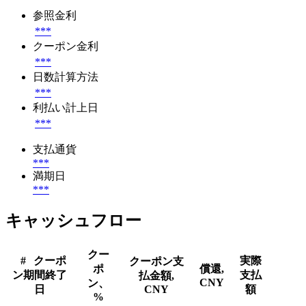
参照金利
***
クーポン金利
***
日数計算方法
***
利払い計上日
***
支払通貨
***
満期日
***
キャッシュフロー
クー
#
クーポ
実際
クーポン支
ポ
償還,
ン期間終了
支払
払金額,
CNY
ン、
日
CNY
額
%