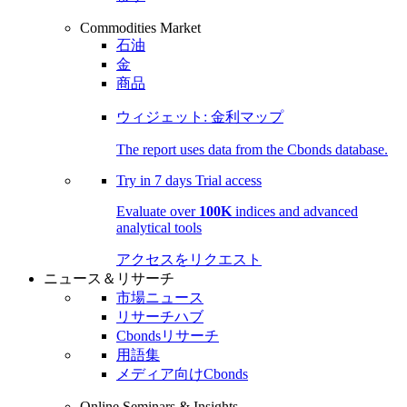
Commodities Market
石油
金
商品
ウィジェット: 金利マップ
The report uses data from the Cbonds database.
Try in
7 days
Trial access
Evaluate over
100K
indices and advanced
analytical tools
アクセスをリクエスト
ニュース＆リサーチ
市場ニュース
リサーチハブ
Cbondsリサーチ
用語集
メディア向けCbonds
Online Seminars & Insights