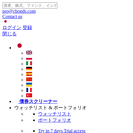
pro@cbonds.com
Contact us
ログイン
登録
閉じる
債券スクリーナー
ウォッチリスト & ポートフォリオ
ウォッチリスト
ポートフォリオ
Try in
7 days
Trial access