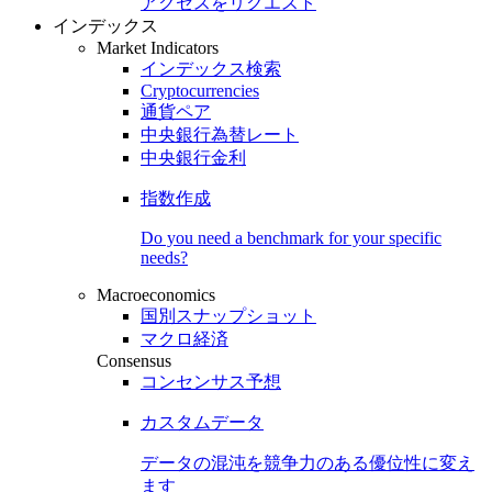
アクセスをリクエスト
インデックス
Market Indicators
インデックス検索
Cryptocurrencies
通貨ペア
中央銀行為替レート
中央銀行金利
指数作成
Do you need a benchmark for your specific
needs?
Macroeconomics
国別スナップショット
マクロ経済
Consensus
コンセンサス予想
カスタムデータ
データの混沌を競争力のある
優位性
に変え
ます