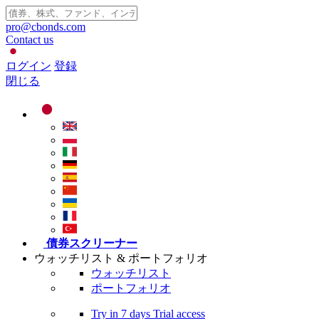
pro@cbonds.com
Contact us
ログイン
登録
閉じる
債券スクリーナー
ウォッチリスト & ポートフォリオ
ウォッチリスト
ポートフォリオ
Try in
7 days
Trial access