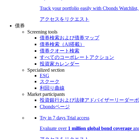
Track your portfolio easily with Cbonds Watchlist
アクセスをリクエスト
債券
Screening tools
債券検索および債券マップ
債券検索（AI搭載）
債券クオート検索
すべてのコーポレートアクション
投資家カレンダー
Specialized section
ESG
スクーク
利回り曲線
Market participants
投資銀行および法律アドバイザーリーダーボ
Cbondsページ
Try in
7 days
Trial access
Evaluate over
1 million global bond coverage
and