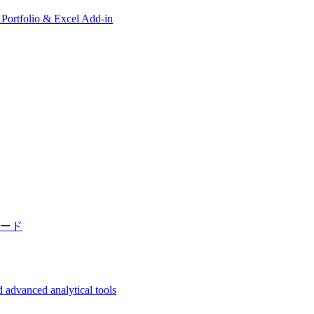
, Portfolio & Excel Add-in
ード
 advanced analytical tools