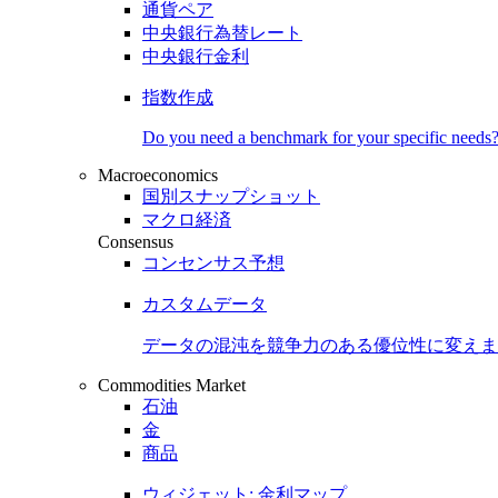
通貨ペア
中央銀行為替レート
中央銀行金利
指数作成
Do you need a benchmark for your specific needs
Macroeconomics
国別スナップショット
マクロ経済
Consensus
コンセンサス予想
カスタムデータ
データの混沌を競争力のある
優位性
に変えま
Commodities Market
石油
金
商品
ウィジェット: 金利マップ