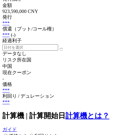
金額
923,590,000 CNY
発行
***
償還（プット/コール権）
***
(-)
経過利子
データなし
リスク所在国
中国
現在クーポン
-
価格
***
利回り / デュレーション
***
計算機 | 計算開始日
計算機とは？
ガイド