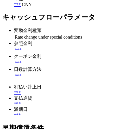
***
CNY
キャッシュフローパラメータ
変動金利種類
Rate change under special conditions
参照金利
***
クーポン金利
***
日数計算方法
***
利払い計上日
***
支払通貨
***
満期日
***
早期償還条件