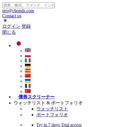
pro@cbonds.com
Contact us
ログイン
登録
閉じる
債券スクリーナー
ウォッチリスト & ポートフォリオ
ウォッチリスト
ポートフォリオ
Try in
7 days
Trial access