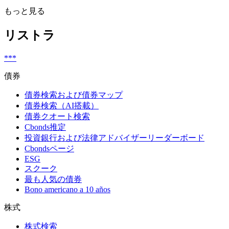
もっと見る
リストラ
***
債券
債券検索および債券マップ
債券検索（AI搭載）
債券クオート検索
Cbonds推定
投資銀行および法律アドバイザーリーダーボード
Cbondsページ
ESG
スクーク
最も人気の債券
Bono americano a 10 años
株式
株式検索