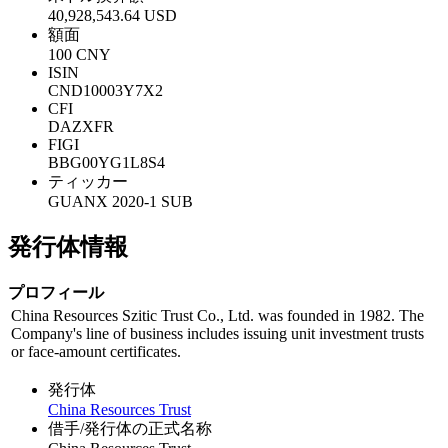
40,928,543.64 USD
額面
100 CNY
ISIN
CND10003Y7X2
CFI
DAZXFR
FIGI
BBG00YG1L8S4
ティッカー
GUANX 2020-1 SUB
発行体情報
プロフィール
China Resources Szitic Trust Co., Ltd. was founded in 1982. The
Company's line of business includes issuing unit investment trusts
or face-amount certificates.
発行体
China Resources Trust
借手/発行体の正式名称