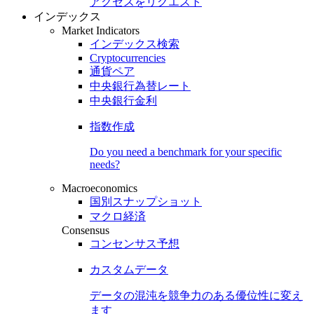
アクセスをリクエスト
インデックス
Market Indicators
インデックス検索
Cryptocurrencies
通貨ペア
中央銀行為替レート
中央銀行金利
指数作成
Do you need a benchmark for your specific
needs?
Macroeconomics
国別スナップショット
マクロ経済
Consensus
コンセンサス予想
カスタムデータ
データの混沌を競争力のある
優位性
に変え
ます