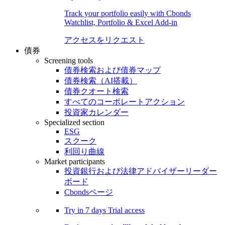
Track your portfolio easily with Cbonds
Watchlist, Portfolio & Excel Add-in
アクセスをリクエスト
債券
Screening tools
債券検索および債券マップ
債券検索（AI搭載）
債券クオート検索
すべてのコーポレートアクション
投資家カレンダー
Specialized section
ESG
スクーク
利回り曲線
Market participants
投資銀行および法律アドバイザーリーダー
ボード
Cbondsページ
Try in
7 days
Trial access