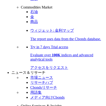
Commodities Market
石油
金
商品
ウィジェット: 金利マップ
The report uses data from the Cbonds database.
Try in
7 days
Trial access
Evaluate over
100K
indices and advanced
analytical tools
アクセスをリクエスト
ニュース＆リサーチ
市場ニュース
リサーチハブ
Cbondsリサーチ
用語集
メディア向けCbonds
Online Seminars & Insights