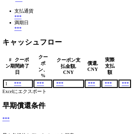
支払通貨
***
満期日
***
キャッシュフロー
クー
#
クーポ
実際
クーポン支
ポ
償還,
ン期間終了
支払
払金額,
CNY
ン、
日
CNY
額
%
1
***
***
***
***
***
***
Excelにエクスポート
早期償還条件
***