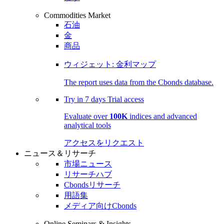
Commodities Market
石油
金
商品
ウィジェット: 金利マップ
The report uses data from the Cbonds database.
Try in
7 days
Trial access
Evaluate over
100K
indices and advanced
analytical tools
アクセスをリクエスト
ニュース＆リサーチ
市場ニュース
リサーチハブ
Cbondsリサーチ
用語集
メディア向けCbonds
Online Seminars & Insights