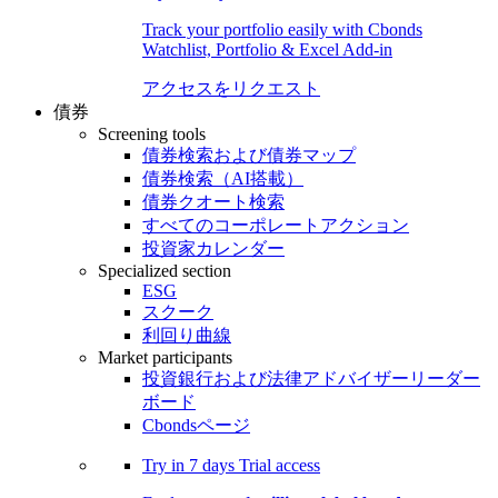
Track your portfolio easily with Cbonds
Watchlist, Portfolio & Excel Add-in
アクセスをリクエスト
債券
Screening tools
債券検索および債券マップ
債券検索（AI搭載）
債券クオート検索
すべてのコーポレートアクション
投資家カレンダー
Specialized section
ESG
スクーク
利回り曲線
Market participants
投資銀行および法律アドバイザーリーダー
ボード
Cbondsページ
Try in
7 days
Trial access