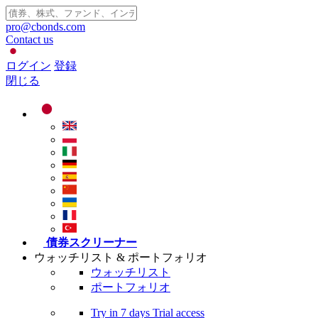
pro@cbonds.com
Contact us
ログイン
登録
閉じる
債券スクリーナー
ウォッチリスト & ポートフォリオ
ウォッチリスト
ポートフォリオ
Try in
7 days
Trial access