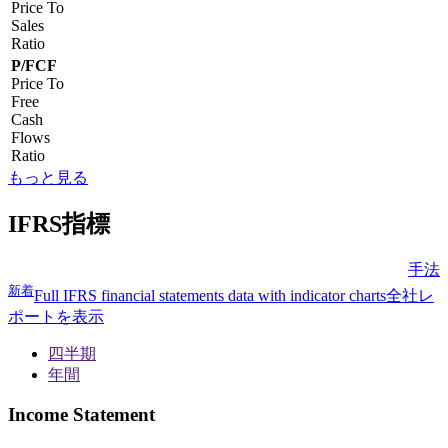
Price To
Sales
Ratio
P/FCF
Price To
Free
Cash
Flows
Ratio
もっと見る
IFRS指標
手法
新着
Full IFRS financial statements data with indicator charts
全社レ
ポートを表示
四半期
年間
Income Statement