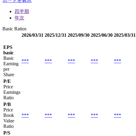
ポートを表示
四半期
年次
Basic Ratios
2026/03/31
2025/12/31
2025/09/30
2025/06/30
2025/03/31
EPS
basic
Basic
***
***
***
***
***
Earning
per
Share
P/E
Price
Earnings
Ratio
P/B
Price
Book
***
***
***
***
***
Value
Ratio
P/S