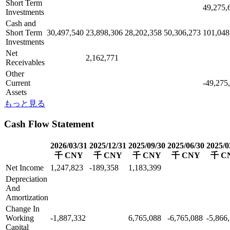
Short Term
49,275,
Investments
Cash and
Short Term
30,497,540
23,898,306
28,202,358
50,306,273
101,048
Investments
Net
2,162,771
Receivables
Other
Current
-49,275
Assets
もっと見る
Cash Flow Statement
2026/03/31
2025/12/31
2025/09/30
2025/06/30
2025/0
千 CNY
千 CNY
千 CNY
千 CNY
千 C
Net Income
1,247,823
-189,358
1,183,399
Depreciation
And
Amortization
Change In
Working
-1,887,332
6,765,088
-6,765,088
-5,866
Capital