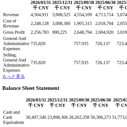
2026/03/31
2025/12/31
2025/09/30
2025/06/30
2025/
千 CNY
千 CNY
千 CNY
千 CNY
千 
Revenue
4,504,911
3,908,525
4,554,109
4,713,714
5,074
Cost of
2,248,128
3,008,300
1,905,315
2,018,794
2,055
Revenue
Gross Profit
2,256,783
900,225
2,648,794
2,694,920
3,019
General And
Administrative
735,820
757,935
726,137
723,
Expenses
Selling,
General And
735,820
757,935
726,137
723,
Administrative
Expenses
もっと見る
Balance Sheet Statement
2026/03/31
2025/12/31
2025/09/30
2025/06/30
2025/0
千 CNY
千 CNY
千 CNY
千 CNY
千 C
Cash and
Cash
30,497,540
23,898,306
28,202,358
50,306,273
51,773,
Equivalents