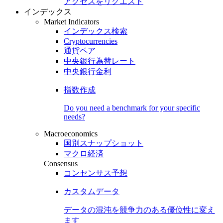
アクセスをリクエスト
インデックス
Market Indicators
インデックス検索
Cryptocurrencies
通貨ペア
中央銀行為替レート
中央銀行金利
指数作成
Do you need a benchmark for your specific
needs?
Macroeconomics
国別スナップショット
マクロ経済
Consensus
コンセンサス予想
カスタムデータ
データの混沌を競争力のある
優位性
に変え
ます