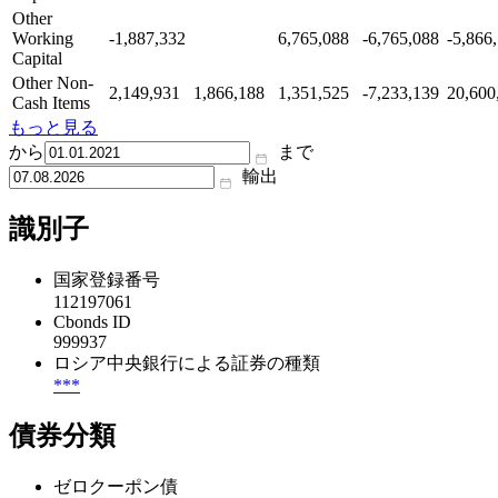
Other
Working
-1,887,332
6,765,088
-6,765,088
-5,866
Capital
Other Non-
2,149,931
1,866,188
1,351,525
-7,233,139
20,600
Cash Items
もっと見る
から
まで
輸出
識別子
国家登録番号
112197061
Cbonds ID
999937
ロシア中央銀行による証券の種類
***
債券分類
ゼロクーポン債