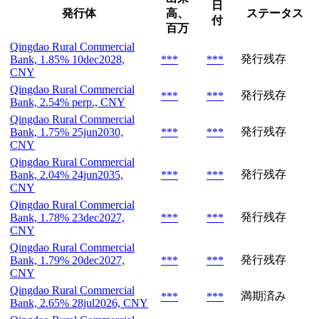
日
発行体
高、
ステータス
付
百万
Qingdao Rural Commercial
発行残存
Bank, 1.85% 10dec2028,
***
***
CNY
Qingdao Rural Commercial
発行残存
***
***
Bank, 2.54% perp., CNY
Qingdao Rural Commercial
発行残存
Bank, 1.75% 25jun2030,
***
***
CNY
Qingdao Rural Commercial
発行残存
Bank, 2.04% 24jun2035,
***
***
CNY
Qingdao Rural Commercial
発行残存
Bank, 1.78% 23dec2027,
***
***
CNY
Qingdao Rural Commercial
発行残存
Bank, 1.79% 20dec2027,
***
***
CNY
Qingdao Rural Commercial
満期済み
***
***
Bank, 2.65% 28jul2026, CNY