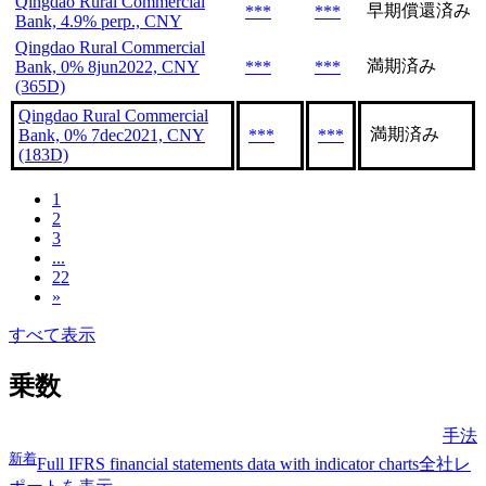
Qingdao Rural Commercial
早期償還済み
***
***
Bank, 4.9% perp., CNY
Qingdao Rural Commercial
満期済み
Bank, 0% 8jun2022, CNY
***
***
(365D)
Qingdao Rural Commercial
満期済み
Bank, 0% 7dec2021, CNY
***
***
(183D)
1
2
3
...
22
»
すべて表示
乗数
手法
新着
Full IFRS financial statements data with indicator charts
全社レ