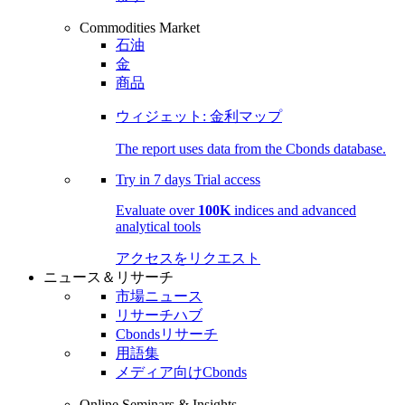
Commodities Market
石油
金
商品
ウィジェット: 金利マップ
The report uses data from the Cbonds database.
Try in
7 days
Trial access
Evaluate over
100K
indices and advanced
analytical tools
アクセスをリクエスト
ニュース＆リサーチ
市場ニュース
リサーチハブ
Cbondsリサーチ
用語集
メディア向けCbonds
Online Seminars & Insights