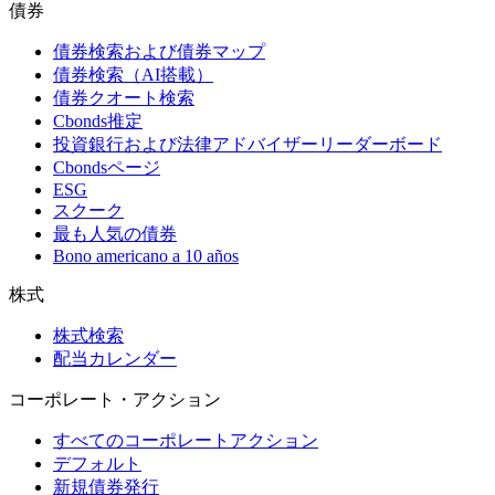
債券
債券検索および債券マップ
債券検索（AI搭載）
債券クオート検索
Cbonds推定
投資銀行および法律アドバイザーリーダーボード
Cbondsページ
ESG
スクーク
最も人気の債券
Bono americano a 10 años
株式
株式検索
配当カレンダー
コーポレート・アクション
すべてのコーポレートアクション
デフォルト
新規債券発行