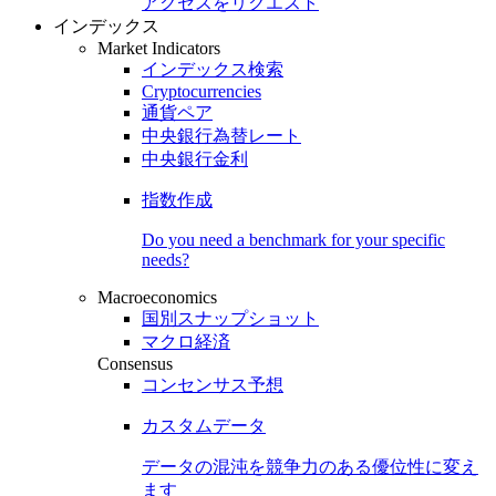
アクセスをリクエスト
インデックス
Market Indicators
インデックス検索
Cryptocurrencies
通貨ペア
中央銀行為替レート
中央銀行金利
指数作成
Do you need a benchmark for your specific
needs?
Macroeconomics
国別スナップショット
マクロ経済
Consensus
コンセンサス予想
カスタムデータ
データの混沌を競争力のある
優位性
に変え
ます