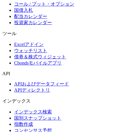
コール / プット・オプション
国債入札
配当カレンダー
投資家カレンダー
ツール
Excelアドイン
ウォッチリスト
債券＆株式ウィジェット
Cbondsモバイルアプリ
API
APIおよびデータフィード
APIディレクトリ
インデックス
インデックス検索
国別スナップショット
指数作成
コンセンサス予想