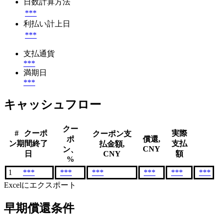
日数計算方法
***
利払い計上日
***
支払通貨
***
満期日
***
キャッシュフロー
クー
#
クーポ
実際
クーポン支
ポ
償還,
ン期間終了
支払
払金額,
CNY
ン、
日
CNY
額
%
1
***
***
***
***
***
***
Excelにエクスポート
早期償還条件