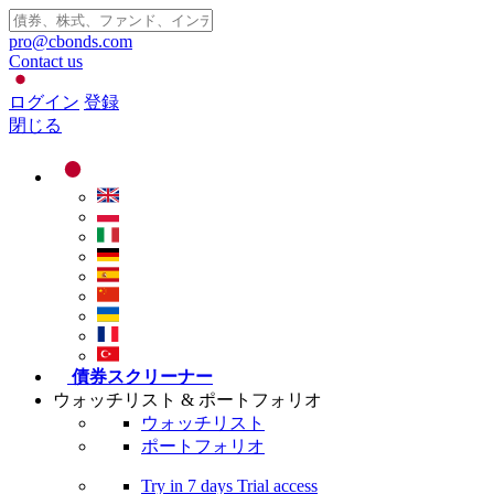
pro@cbonds.com
Contact us
ログイン
登録
閉じる
債券スクリーナー
ウォッチリスト & ポートフォリオ
ウォッチリスト
ポートフォリオ
Try in
7 days
Trial access