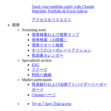
Track your portfolio easily with Cbonds
Watchlist, Portfolio & Excel Add-in
アクセスをリクエスト
債券
Screening tools
債券検索および債券マップ
債券検索（AI搭載）
債券クオート検索
すべてのコーポレートアクション
投資家カレンダー
Specialized section
ESG
スクーク
利回り曲線
Market participants
投資銀行および法律アドバイザーリーダー
ボード
Cbondsページ
Try in
7 days
Trial access