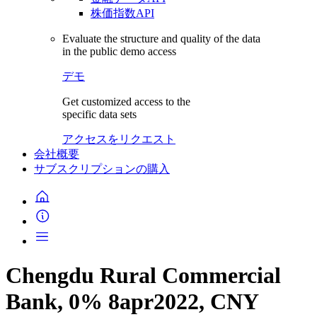
株価指数API
Evaluate the structure and quality of the data
in the public demo access
デモ
Get customized access to the
specific data sets
アクセスをリクエスト
会社概要
サブスクリプションの購入
Chengdu Rural Commercial
Bank, 0% 8apr2022, CNY