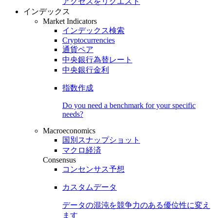
アクセスをリクエスト
インデックス
Market Indicators
インデックス検索
Cryptocurrencies
通貨ペア
中央銀行為替レート
中央銀行金利
指数作成
Do you need a benchmark for your specific
needs?
Macroeconomics
国別スナップショット
マクロ経済
Consensus
コンセンサス予想
カスタムデータ
データの混沌を競争力のある
優位性
に変え
ます