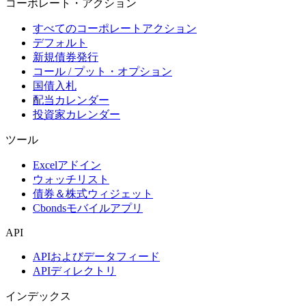
コーポレート・アクション
すべてのコーポレートアクション
デフォルト
新規債券発行
コール / プット・オプション
国債入札
配当カレンダー
投資家カレンダー
ツール
Excelアドイン
ウォッチリスト
債券＆株式ウィジェット
Cbondsモバイルアプリ
API
APIおよびデータフィード
APIディレクトリ
インデックス