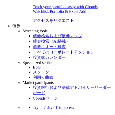
Track your portfolio easily with Cbonds
Watchlist, Portfolio & Excel Add-in
アクセスをリクエスト
債券
Screening tools
債券検索および債券マップ
債券検索（AI搭載）
債券クオート検索
すべてのコーポレートアクション
投資家カレンダー
Specialized section
ESG
スクーク
利回り曲線
Market participants
投資銀行および法律アドバイザーリーダー
ボード
Cbondsページ
Try in
7 days
Trial access