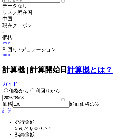
データなし
リスク所在国
中国
現在クーポン
-
価格
***
利回り / デュレーション
***
計算機 | 計算開始日
計算機とは？
ガイド
価格から
利回りから
価格
額面価格の%
計算
発行金額
559,740,000 CNY
残高金額