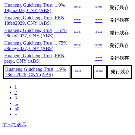
Huaneng Guicheng Trust, 1.9%
発行残存
***
***
18jun2028, CNY (ABS)
Huaneng Guicheng Trust, FRN
発行残存
***
***
18feb2029, CNY (ABS)
Huaneng Guicheng Trust, 1.57%
発行残存
***
***
28may2027, CNY (ABS)
Huaneng Guicheng Trust, 1.75%
発行残存
***
***
28may2027, CNY (ABS)
Huaneng Guicheng Trust, FRN
発行残存
***
perp., CNY (ABS)
Huaneng Guicheng Trust, 1.9%
発行残存
***
***
28dec2026, CNY (ABS)
1
2
3
...
50
»
すべて表示