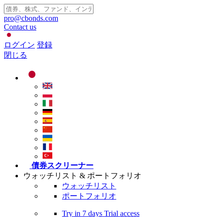
pro@cbonds.com
Contact us
ログイン
登録
閉じる
債券スクリーナー
ウォッチリスト & ポートフォリオ
ウォッチリスト
ポートフォリオ
Try in
7 days
Trial access