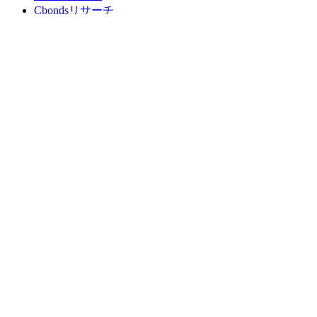
Cbondsリサーチ
メディア向けCbonds
用語集
ヘルプ
会社概要
支払いの保証
CBONDS OLD
計算機
債券クオート検索
広告掲載
フィードバック