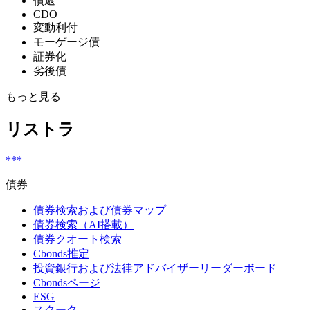
償還
CDO
変動利付
モーゲージ債
証券化
劣後債
もっと見る
リストラ
***
債券
債券検索および債券マップ
債券検索（AI搭載）
債券クオート検索
Cbonds推定
投資銀行および法律アドバイザーリーダーボード
Cbondsページ
ESG
スクーク