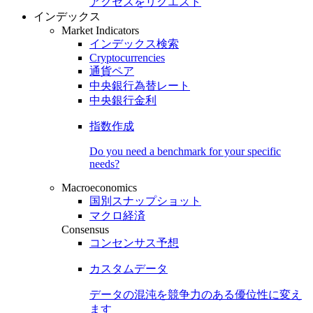
アクセスをリクエスト
インデックス
Market Indicators
インデックス検索
Cryptocurrencies
通貨ペア
中央銀行為替レート
中央銀行金利
指数作成
Do you need a benchmark for your specific
needs?
Macroeconomics
国別スナップショット
マクロ経済
Consensus
コンセンサス予想
カスタムデータ
データの混沌を競争力のある
優位性
に変え
ます