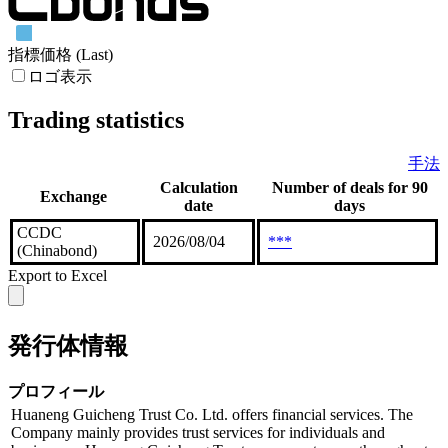
指標価格 (Last)
ロゴ表示
Trading statistics
手法
Calculation
Number of deals for 90
Exchange
date
days
CCDC
2026/08/04
***
(Chinabond)
Export to Excel
発行体情報
プロフィール
Huaneng Guicheng Trust Co. Ltd. offers financial services. The
Company mainly provides trust services for individuals and