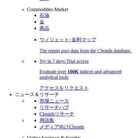
Commodities Market
石油
金
商品
ウィジェット: 金利マップ
The report uses data from the Cbonds database.
Try in
7 days
Trial access
Evaluate over
100K
indices and advanced
analytical tools
アクセスをリクエスト
ニュース＆リサーチ
市場ニュース
リサーチハブ
Cbondsリサーチ
用語集
メディア向けCbonds
Online Seminars & Insights