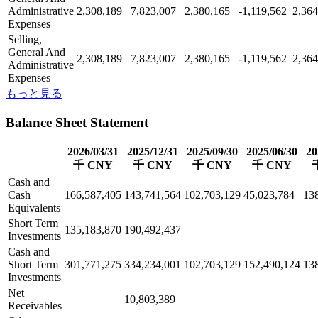
Administrative
2,308,189
7,823,007
2,380,165
-1,119,562
2,364
Expenses
Selling,
General And
2,308,189
7,823,007
2,380,165
-1,119,562
2,364
Administrative
Expenses
もっと見る
Balance Sheet Statement
2026/03/31
2025/12/31
2025/09/30
2025/06/30
20
千 CNY
千 CNY
千 CNY
千 CNY
Cash and
Cash
166,587,405
143,741,564
102,703,129
45,023,784
13
Equivalents
Short Term
135,183,870
190,492,437
Investments
Cash and
Short Term
301,771,275
334,234,001
102,703,129
152,490,124
13
Investments
Net
10,803,389
Receivables