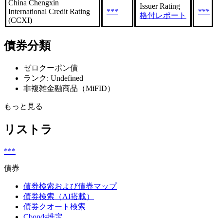
China Chengxin
Issuer Rating
International Credit Rating
***
***
格付レポート
(CCXI)
債券分類
ゼロクーポン債
ランク: Undefined
非複雑金融商品（MiFID）
もっと見る
リストラ
***
債券
債券検索および債券マップ
債券検索（AI搭載）
債券クオート検索
Cbonds推定