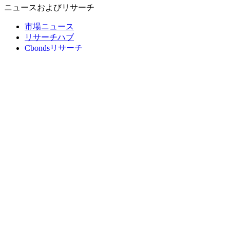
ニュースおよびリサーチ
市場ニュース
リサーチハブ
Cbondsリサーチ
メディア向けCbonds
用語集
ヘルプ
会社概要
支払いの保証
CBONDS OLD
計算機
債券クオート検索