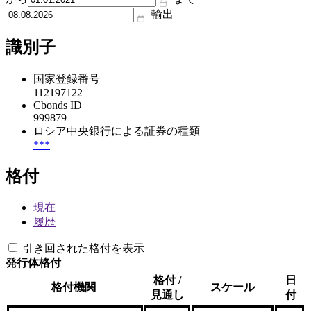
輸出
識別子
国家登録番号
112197122
Cbonds ID
999879
ロシア中央銀行による証券の種類
***
格付
現在
履歴
引き回された格付を表示
発行体格付
格付 /
日
格付機関
スケール
見通し
付