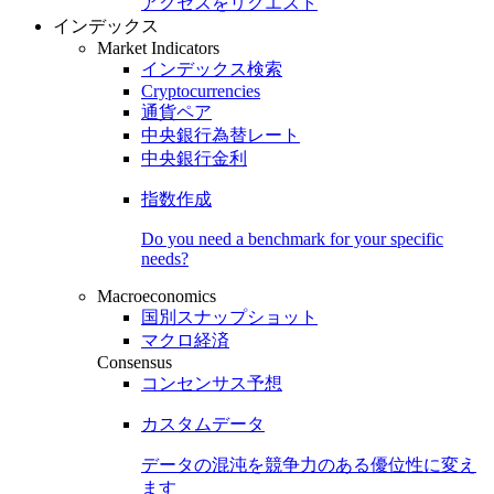
アクセスをリクエスト
インデックス
Market Indicators
インデックス検索
Cryptocurrencies
通貨ペア
中央銀行為替レート
中央銀行金利
指数作成
Do you need a benchmark for your specific
needs?
Macroeconomics
国別スナップショット
マクロ経済
Consensus
コンセンサス予想
カスタムデータ
データの混沌を競争力のある
優位性
に変え
ます