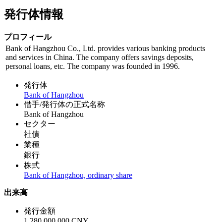
発行体情報
プロフィール
Bank of Hangzhou Co., Ltd. provides various banking products
and services in China. The company offers savings deposits,
personal loans, etc. The company was founded in 1996.
発行体
Bank of Hangzhou
借手/発行体の正式名称
Bank of Hangzhou
セクター
社債
業種
銀行
株式
Bank of Hangzhou, ordinary share
出来高
発行金額
1,280,000,000 CNY