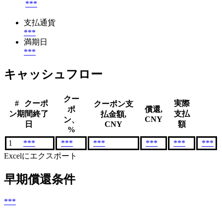
***
支払通貨
***
満期日
***
キャッシュフロー
クー
#
クーポ
実際
クーポン支
ポ
償還,
ン期間終了
支払
払金額,
CNY
ン、
日
CNY
額
%
1
***
***
***
***
***
***
Excelにエクスポート
早期償還条件
***