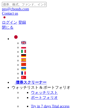
pro@cbonds.com
Contact us
ログイン
登録
閉じる
債券スクリーナー
ウォッチリスト & ポートフォリオ
ウォッチリスト
ポートフォリオ
Try in
7 days
Trial access