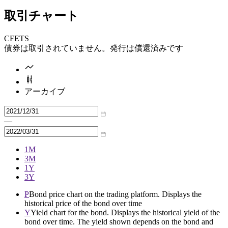
取引チャート
CFETS
債券は取引されていません。発行は償還済みです
アーカイブ
—
1M
3M
1Y
3Y
P
Bond price chart on the trading platform. Displays the
historical price of the bond over time
Y
Yield chart for the bond. Displays the historical yield of the
bond over time. The yield shown depends on the bond and