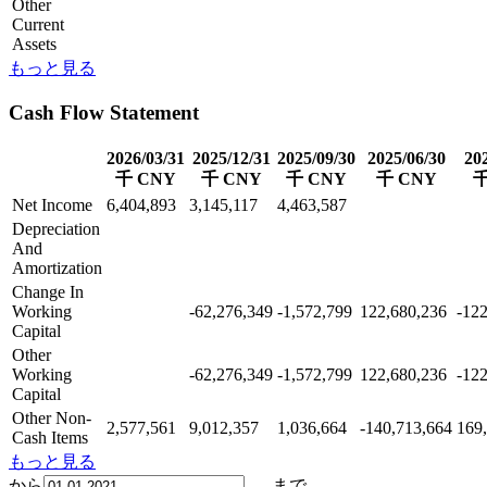
Other
Current
Assets
もっと見る
Cash Flow Statement
2026/03/31
2025/12/31
2025/09/30
2025/06/30
20
千 CNY
千 CNY
千 CNY
千 CNY
千
Net Income
6,404,893
3,145,117
4,463,587
Depreciation
And
Amortization
Change In
Working
-62,276,349
-1,572,799
122,680,236
-12
Capital
Other
Working
-62,276,349
-1,572,799
122,680,236
-12
Capital
Other Non-
2,577,561
9,012,357
1,036,664
-140,713,664
169
Cash Items
もっと見る
から
まで