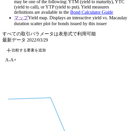
may be one of the following: YTM (yield to maturity), YTC
(yield to call), or YTP (yield to put). Yield measures
definitions are available in the
Bond Calculator Guide
マップ
Yield map. Displays an interactive yield vs. Macaulay
duration scatter plot for bonds issued by this issuer
すべての取引パラメータは表形式で利用可能
最新データ
2022/03/29
比較する要素を追加