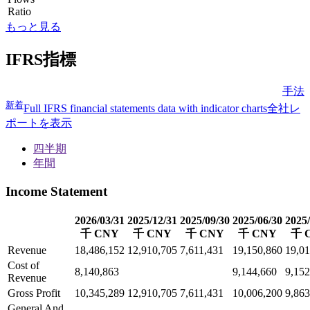
Ratio
もっと見る
IFRS指標
手法
新着
Full IFRS financial statements data with indicator charts
全社レ
ポートを表示
四半期
年間
Income Statement
2026/03/31
2025/12/31
2025/09/30
2025/06/30
2025/
千 CNY
千 CNY
千 CNY
千 CNY
千 
Revenue
18,486,152
12,910,705
7,611,431
19,150,860
19,01
Cost of
8,140,863
9,144,660
9,152
Revenue
Gross Profit
10,345,289
12,910,705
7,611,431
10,006,200
9,863
General And