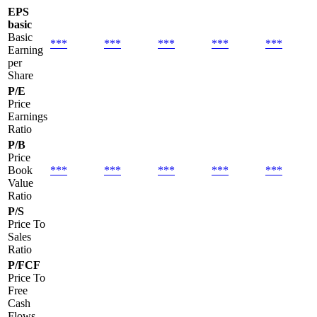
EPS
basic
Basic
***
***
***
***
***
Earning
per
Share
P/E
Price
Earnings
Ratio
P/B
Price
Book
***
***
***
***
***
Value
Ratio
P/S
Price To
Sales
Ratio
P/FCF
Price To
Free
Cash
Flows