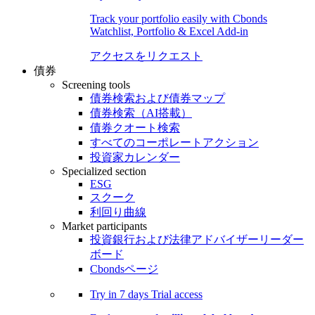
Track your portfolio easily with Cbonds
Watchlist, Portfolio & Excel Add-in
アクセスをリクエスト
債券
Screening tools
債券検索および債券マップ
債券検索（AI搭載）
債券クオート検索
すべてのコーポレートアクション
投資家カレンダー
Specialized section
ESG
スクーク
利回り曲線
Market participants
投資銀行および法律アドバイザーリーダー
ボード
Cbondsページ
Try in
7 days
Trial access