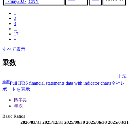
17may2027, CNY
1
2
3
...
17
»
すべて表示
乗数
手法
新着
Full IFRS financial statements data with indicator charts
全社レ
ポートを表示
四半期
年次
Basic Ratios
2026/03/31
2025/12/31
2025/09/30
2025/06/30
2025/03/31