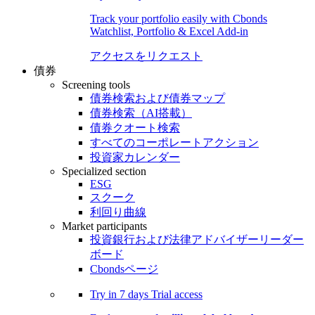
Track your portfolio easily with Cbonds
Watchlist, Portfolio & Excel Add-in
アクセスをリクエスト
債券
Screening tools
債券検索および債券マップ
債券検索（AI搭載）
債券クオート検索
すべてのコーポレートアクション
投資家カレンダー
Specialized section
ESG
スクーク
利回り曲線
Market participants
投資銀行および法律アドバイザーリーダー
ボード
Cbondsページ
Try in
7 days
Trial access