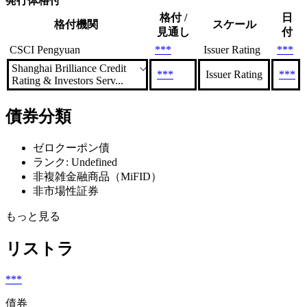
発行体格付
格付 /
日
格付機関
スケール
見通し
付
CSCI Pengyuan
***
Issuer Rating
***
Shanghai Brilliance Credit
***
Issuer Rating
***
Rating & Investors Serv...
債券分類
ゼロクーポン債
ランク: Undefined
非複雑金融商品（MiFID）
非市場性証券
もっと見る
リストラ
***
債券