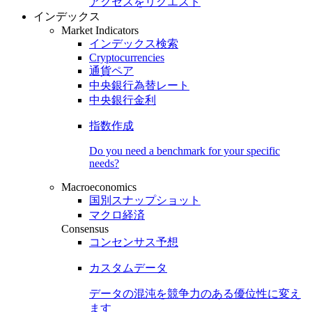
アクセスをリクエスト
インデックス
Market Indicators
インデックス検索
Cryptocurrencies
通貨ペア
中央銀行為替レート
中央銀行金利
指数作成
Do you need a benchmark for your specific
needs?
Macroeconomics
国別スナップショット
マクロ経済
Consensus
コンセンサス予想
カスタムデータ
データの混沌を競争力のある
優位性
に変え
ます