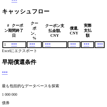
***
キャッシュフロー
クー
#
クーポ
実際
クーポン支
ポ
償還,
ン期間終了
支払
払金額,
CNY
ン、
日
CNY
額
%
1
***
***
***
***
***
***
Excelにエクスポート
早期償還条件
***
最も包括的なデータベースを探索
1 000 000
債券