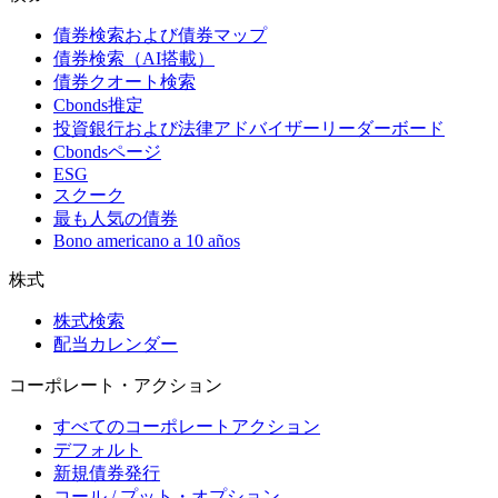
債券検索および債券マップ
債券検索（AI搭載）
債券クオート検索
Cbonds推定
投資銀行および法律アドバイザーリーダーボード
Cbondsページ
ESG
スクーク
最も人気の債券
Bono americano a 10 años
株式
株式検索
配当カレンダー
コーポレート・アクション
すべてのコーポレートアクション
デフォルト
新規債券発行
コール / プット・オプション