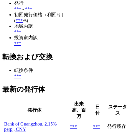
発行
***
-
***
初回発行価格（利回り）
(
***
%)
地域内訳
***
投資家内訳
***
転換および交換
転換条件
***
最新の発行体
出来
日
ステータ
発行体
高、百
付
ス
万
Bank of Guangzhou, 2.15%
発行残存
***
***
perp., CNY