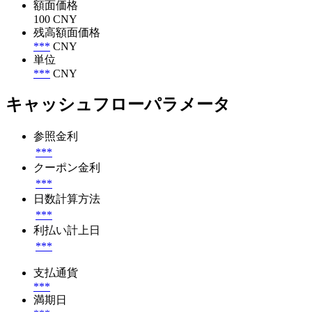
額面価格
100 CNY
残高額面価格
***
CNY
単位
***
CNY
キャッシュフローパラメータ
参照金利
***
クーポン金利
***
日数計算方法
***
利払い計上日
***
支払通貨
***
満期日