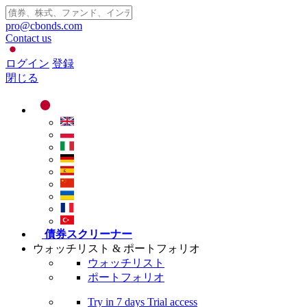
pro@cbonds.com
Contact us
ログイン
登録
閉じる
債券スクリーナー
ウォッチリスト & ポートフォリオ
ウォッチリスト
ポートフォリオ
Try in
7 days
Trial access