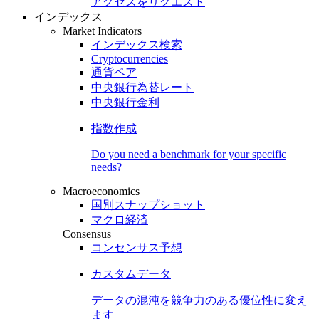
アクセスをリクエスト
インデックス
Market Indicators
インデックス検索
Cryptocurrencies
通貨ペア
中央銀行為替レート
中央銀行金利
指数作成
Do you need a benchmark for your specific
needs?
Macroeconomics
国別スナップショット
マクロ経済
Consensus
コンセンサス予想
カスタムデータ
データの混沌を競争力のある
優位性
に変え
ます