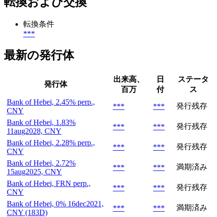
転換および交換
転換条件
***
最新の発行体
出来高、
日
ステータ
発行体
百万
付
ス
Bank of Hebei, 2.45% perp.,
発行残存
***
***
CNY
Bank of Hebei, 1.83%
発行残存
***
***
11aug2028, CNY
Bank of Hebei, 2.28% perp.,
発行残存
***
***
CNY
Bank of Hebei, 2.72%
満期済み
***
***
15aug2025, CNY
Bank of Hebei, FRN perp.,
発行残存
***
***
CNY
Bank of Hebei, 0% 16dec2021,
満期済み
***
***
CNY (183D)