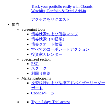
Track your portfolio easily with Cbonds
Watchlist, Portfolio & Excel Add-in
アクセスをリクエスト
債券
Screening tools
債券検索および債券マップ
債券検索（AI搭載）
債券クオート検索
すべてのコーポレートアクション
投資家カレンダー
Specialized section
ESG
スクーク
利回り曲線
Market participants
投資銀行および法律アドバイザーリーダー
ボード
Cbondsページ
Try in
7 days
Trial access