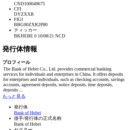
CND100049675
CFI
DYZXXR
FIGI
BBG00ZXR2P80
ティッカー
BKHEBE 0 10/08/21 NCD
発行体情報
プロフィール
The Bank of Hebei Co., Ltd. provides commercial banking
services for individuals and enterprises in China. It offers deposits
for enterprises and individuals, such as checking accounts, savings
accounts, agreement deposits, notice deposits, time deposits,
deposits ...
もっと見る
発行体
Bank of Hebei
借手/発行体の正式名称
Bank of Hebei
セクター