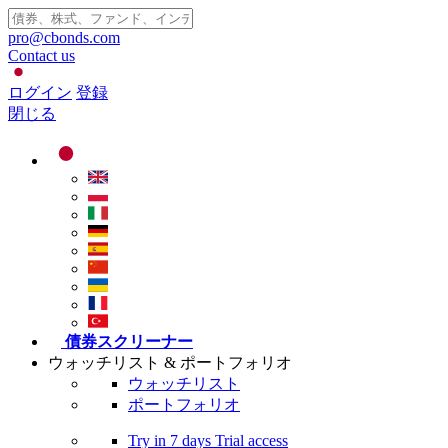
pro@cbonds.com
Contact us
ログイン
登録
閉じる
債券スクリーナー
ウォッチリスト & ポートフォリオ
ウォッチリスト
ポートフォリオ
Try in
7 days
Trial access