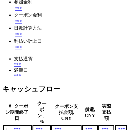
参照金利
***
クーポン金利
***
日数計算方法
***
利払い計上日
***
支払通貨
***
満期日
***
キャッシュフロー
クー
#
クーポ
実際
クーポン支
ポ
償還,
ン期間終了
支払
払金額,
CNY
ン、
日
CNY
額
%
1
***
***
***
***
***
***