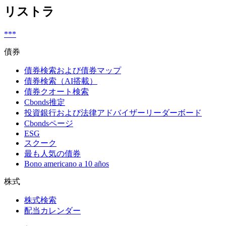
リストラ
***
債券
債券検索および債券マップ
債券検索（AI搭載）
債券クオート検索
Cbonds推定
投資銀行および法律アドバイザーリーダーボード
Cbondsページ
ESG
スクーク
最も人気の債券
Bono americano a 10 años
株式
株式検索
配当カレンダー