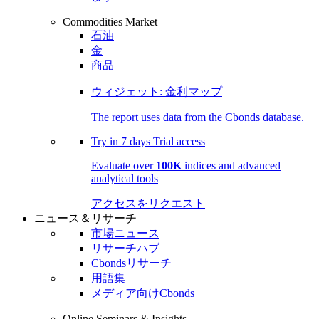
Commodities Market
石油
金
商品
ウィジェット: 金利マップ
The report uses data from the Cbonds database.
Try in
7 days
Trial access
Evaluate over
100K
indices and advanced
analytical tools
アクセスをリクエスト
ニュース＆リサーチ
市場ニュース
リサーチハブ
Cbondsリサーチ
用語集
メディア向けCbonds
Online Seminars & Insights