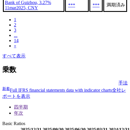
Bank of Guizhou, 3.27%
満期済み
***
***
11mar2025, CNY
1
2
3
...
14
»
すべて表示
乗数
手法
新着
Full IFRS financial statements data with indicator charts
全社レ
ポートを表示
四半期
年次
Basic Ratios
2025/12/31
2025/09/30
2025/06/30
2025/03/31
2024/12/31