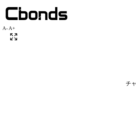
A-
A+
チャ