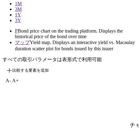
1M
3M
1Y
3Y
P
Bond price chart on the trading platform. Displays the
historical price of the bond over time
マップ
Yield map. Displays an interactive yield vs. Macaulay
duration scatter plot for bonds issued by this issuer
すべての取引パラメータは表形式で利用可能
比較する要素を追加