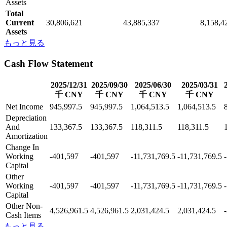
Assets
Total
Current
30,806,621
43,885,337
8,158,4
Assets
もっと見る
Cash Flow Statement
2025/12/31
2025/09/30
2025/06/30
2025/03/31
千 CNY
千 CNY
千 CNY
千 CNY
Net Income
945,997.5
945,997.5
1,064,513.5
1,064,513.5
Depreciation
And
133,367.5
133,367.5
118,311.5
118,311.5
Amortization
Change In
Working
-401,597
-401,597
-11,731,769.5
-11,731,769.5
Capital
Other
Working
-401,597
-401,597
-11,731,769.5
-11,731,769.5
Capital
Other Non-
4,526,961.5
4,526,961.5
2,031,424.5
2,031,424.5
Cash Items
もっと見る