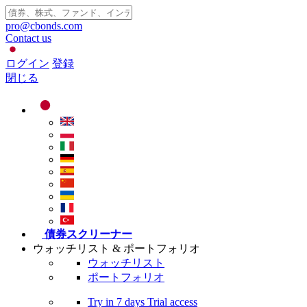
pro@cbonds.com
Contact us
ログイン
登録
閉じる
債券スクリーナー
ウォッチリスト & ポートフォリオ
ウォッチリスト
ポートフォリオ
Try in
7 days
Trial access