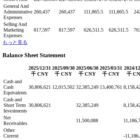
General And
Administrative
260,437
260,437
111,865.5
111,865.5
24
Expenses
Selling And
Marketing
817,597
817,597
626,511.5
626,511.5
76
Expenses
もっと見る
Balance Sheet Statement
2025/12/31
2025/09/30
2025/06/30
2025/03/31
2024/12
千 CNY
千 CNY
千 CNY
千 CNY
千 C
Cash and
Cash
30,806,621
12,015,502
32,385,249
13,400,761
8,158,4
Equivalents
Cash and
Short Term
30,806,621
32,385,249
8,158,4
Investments
Net
11,500,088
11,186,
Receivables
Other
Current
-11,186