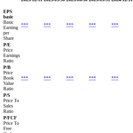
EPS
basic
Basic
***
***
***
***
***
Earning
per
Share
P/E
Price
Earnings
Ratio
P/B
Price
Book
***
***
***
***
***
Value
Ratio
P/S
Price To
Sales
Ratio
P/FCF
Price To
Free