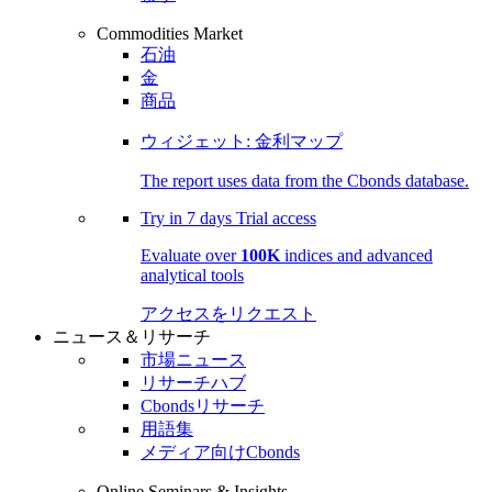
Commodities Market
石油
金
商品
ウィジェット: 金利マップ
The report uses data from the Cbonds database.
Try in
7 days
Trial access
Evaluate over
100K
indices and advanced
analytical tools
アクセスをリクエスト
ニュース＆リサーチ
市場ニュース
リサーチハブ
Cbondsリサーチ
用語集
メディア向けCbonds
Online Seminars & Insights