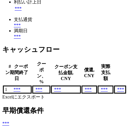
利払い計上日
***
支払通貨
***
満期日
***
キャッシュフロー
クー
#
クーポ
実際
クーポン支
ポ
償還,
ン期間終了
支払
払金額,
CNY
ン、
日
CNY
額
%
1
***
***
***
***
***
***
Excelにエクスポート
早期償還条件
***