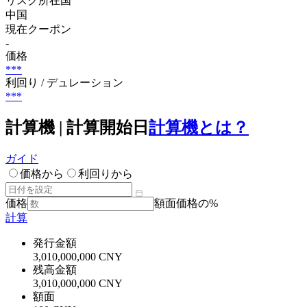
リスク所在国
中国
現在クーポン
-
価格
***
利回り / デュレーション
***
計算機 | 計算開始日
計算機とは？
ガイド
価格から
利回りから
価格
額面価格の%
計算
発行金額
3,010,000,000 CNY
残高金額
3,010,000,000 CNY
額面