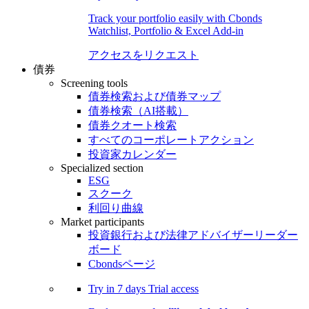
Track your portfolio easily with Cbonds
Watchlist, Portfolio & Excel Add-in
アクセスをリクエスト
債券
Screening tools
債券検索および債券マップ
債券検索（AI搭載）
債券クオート検索
すべてのコーポレートアクション
投資家カレンダー
Specialized section
ESG
スクーク
利回り曲線
Market participants
投資銀行および法律アドバイザーリーダー
ボード
Cbondsページ
Try in
7 days
Trial access