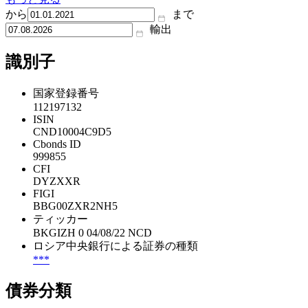
から
まで
輸出
識別子
国家登録番号
112197132
ISIN
CND10004C9D5
Cbonds ID
999855
CFI
DYZXXR
FIGI
BBG00ZXR2NH5
ティッカー
BKGIZH 0 04/08/22 NCD
ロシア中央銀行による証券の種類
***
債券分類