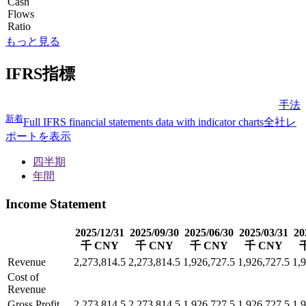
Cash
Flows
Ratio
もっと見る
IFRS指標
手法
新着
Full IFRS financial statements data with indicator charts
全社レ
ポートを表示
四半期
年間
Income Statement
2025/12/31
2025/09/30
2025/06/30
2025/03/31
20
千 CNY
千 CNY
千 CNY
千 CNY
Revenue
2,273,814.5
2,273,814.5
1,926,727.5
1,926,727.5
1,
Cost of
Revenue
Gross Profit
2,273,814.5
2,273,814.5
1,926,727.5
1,926,727.5
1,