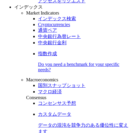
アクセスをリクエスト
インデックス
Market Indicators
インデックス検索
Cryptocurrencies
通貨ペア
中央銀行為替レート
中央銀行金利
指数作成
Do you need a benchmark for your specific
needs?
Macroeconomics
国別スナップショット
マクロ経済
Consensus
コンセンサス予想
カスタムデータ
データの混沌を競争力のある
優位性
に変え
ます