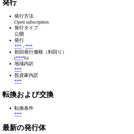
発行
発行方法
Open subscription
発行タイプ
公開
発行
***
-
***
初回発行価格（利回り）
(
***
%)
地域内訳
***
投資家内訳
***
転換および交換
転換条件
***
最新の発行体