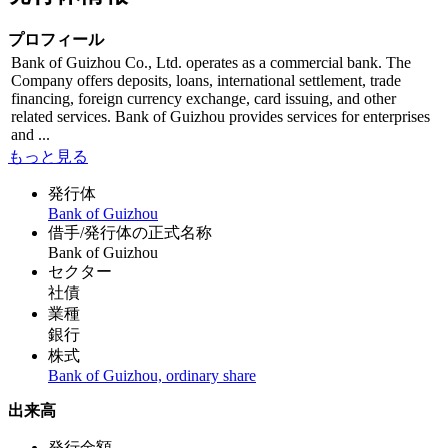
プロフィール
Bank of Guizhou Co., Ltd. operates as a commercial bank. The
Company offers deposits, loans, international settlement, trade
financing, foreign currency exchange, card issuing, and other
related services. Bank of Guizhou provides services for enterprises
and ...
もっと見る
発行体
Bank of Guizhou
借手/発行体の正式名称
Bank of Guizhou
セクター
社債
業種
銀行
株式
Bank of Guizhou, ordinary share
出来高
発行金額