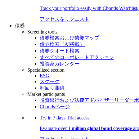
Track your portfolio easily with Cbonds Watchlist
アクセスをリクエスト
債券
Screening tools
債券検索および債券マップ
債券検索（AI搭載）
債券クオート検索
すべてのコーポレートアクション
投資家カレンダー
Specialized section
ESG
スクーク
利回り曲線
Market participants
投資銀行および法律アドバイザーリーダーボ
Cbondsページ
Try in
7 days
Trial access
Evaluate over
1 million global bond coverage
and