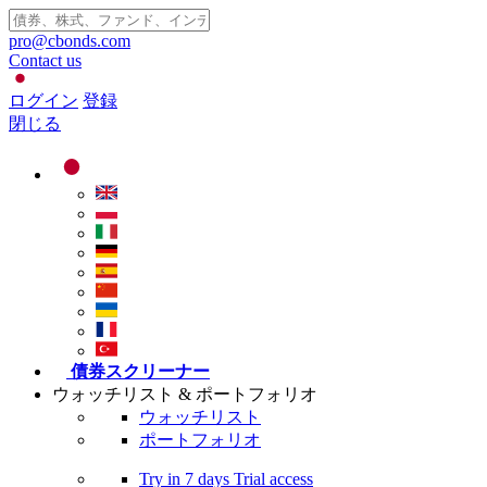
pro@cbonds.com
Contact us
ログイン
登録
閉じる
債券スクリーナー
ウォッチリスト & ポートフォリオ
ウォッチリスト
ポートフォリオ
Try in
7 days
Trial access