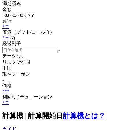
満期済み
金額
50,000,000 CNY
発行
***
償還（プット/コール権）
***
(-)
経過利子
データなし
リスク所在国
中国
現在クーポン
-
価格
***
利回り / デュレーション
***
計算機 | 計算開始日
計算機とは？
ガイド