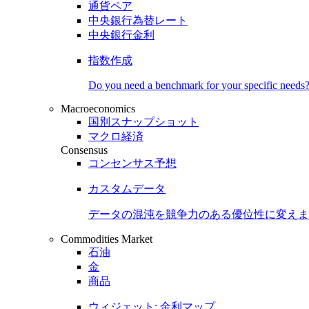
通貨ペア
中央銀行為替レート
中央銀行金利
指数作成
Do you need a benchmark for your specific needs
Macroeconomics
国別スナップショット
マクロ経済
Consensus
コンセンサス予想
カスタムデータ
データの混沌を競争力のある
優位性
に変えま
Commodities Market
石油
金
商品
ウィジェット: 金利マップ