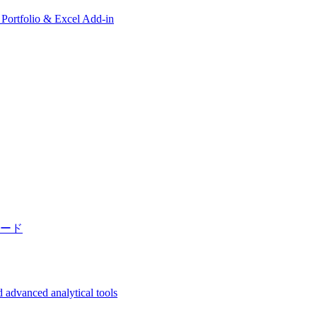
, Portfolio & Excel Add-in
ード
 advanced analytical tools