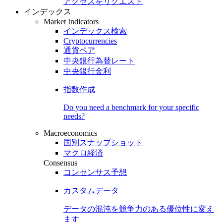
アクセスをリクエスト
インデックス
Market Indicators
インデックス検索
Cryptocurrencies
通貨ペア
中央銀行為替レート
中央銀行金利
指数作成
Do you need a benchmark for your specific
needs?
Macroeconomics
国別スナップショット
マクロ経済
Consensus
コンセンサス予想
カスタムデータ
データの混沌を競争力のある
優位性
に変え
ます