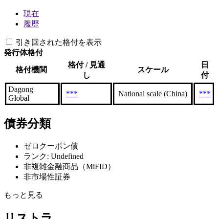
現在
履歴
引き回された格付を表示
発行体格付
格付 / 見通
日
格付機関
スケール
し
付
Dagong
***
National scale (China)
***
Global
債券分類
ゼロクーポン債
ランク: Undefined
非複雑金融商品（MiFID）
非市場性証券
もっと見る
リストラ