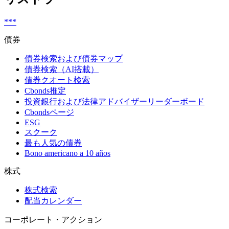
***
債券
債券検索および債券マップ
債券検索（AI搭載）
債券クオート検索
Cbonds推定
投資銀行および法律アドバイザーリーダーボード
Cbondsページ
ESG
スクーク
最も人気の債券
Bono americano a 10 años
株式
株式検索
配当カレンダー
コーポレート・アクション