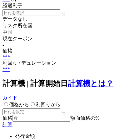
経過利子
データなし
リスク所在国
中国
現在クーポン
-
価格
***
利回り / デュレーション
***
計算機 | 計算開始日
計算機とは？
ガイド
価格から
利回りから
価格
額面価格の%
計算
発行金額