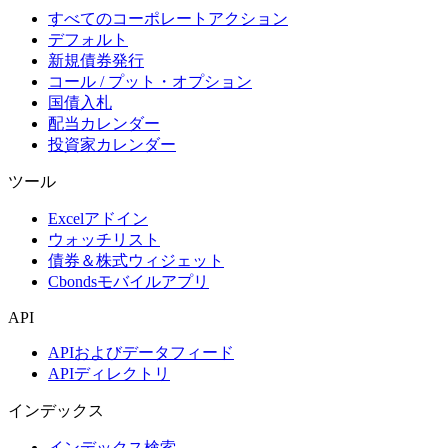
すべてのコーポレートアクション
デフォルト
新規債券発行
コール / プット・オプション
国債入札
配当カレンダー
投資家カレンダー
ツール
Excelアドイン
ウォッチリスト
債券＆株式ウィジェット
Cbondsモバイルアプリ
API
APIおよびデータフィード
APIディレクトリ
インデックス
インデックス検索