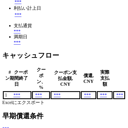
***
利払い計上日
***
支払通貨
***
満期日
***
キャッシュフロー
クー
#
クーポ
実際
クーポン支
ポ
償還,
ン期間終了
支払
払金額,
CNY
ン、
日
CNY
額
%
1
***
***
***
***
***
***
Excelにエクスポート
早期償還条件