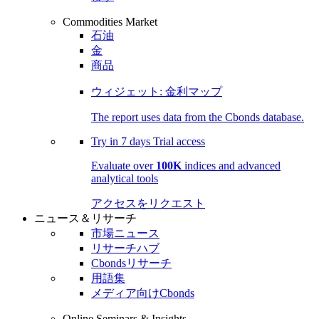
Commodities Market
石油
金
商品
ウィジェット: 金利マップ
The report uses data from the Cbonds database.
Try in
7 days
Trial access
Evaluate over
100K
indices and advanced
analytical tools
アクセスをリクエスト
ニュース＆リサーチ
市場ニュース
リサーチハブ
Cbondsリサーチ
用語集
メディア向けCbonds
Online Seminars & Insights