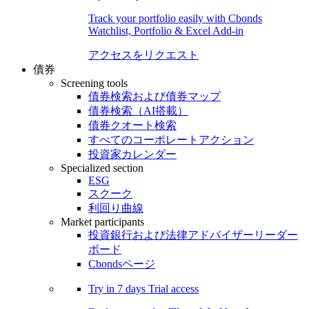
Track your portfolio easily with Cbonds
Watchlist, Portfolio & Excel Add-in
アクセスをリクエスト
債券
Screening tools
債券検索および債券マップ
債券検索（AI搭載）
債券クオート検索
すべてのコーポレートアクション
投資家カレンダー
Specialized section
ESG
スクーク
利回り曲線
Market participants
投資銀行および法律アドバイザーリーダー
ボード
Cbondsページ
Try in
7 days
Trial access