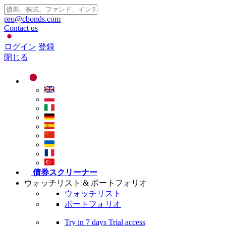
pro@cbonds.com
Contact us
ログイン
登録
閉じる
債券スクリーナー
ウォッチリスト & ポートフォリオ
ウォッチリスト
ポートフォリオ
Try in
7 days
Trial access