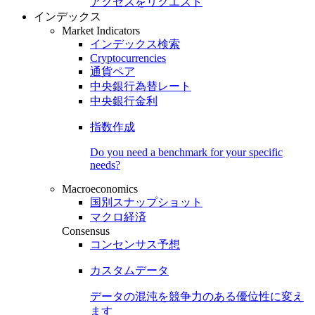
アクセスをリクエスト
インデックス
Market Indicators
インデックス検索
Cryptocurrencies
通貨ペア
中央銀行為替レート
中央銀行金利
指数作成
Do you need a benchmark for your specific
needs?
Macroeconomics
国別スナップショット
マクロ経済
Consensus
コンセンサス予想
カスタムデータ
データの混沌を競争力のある
優位性
に変え
ます