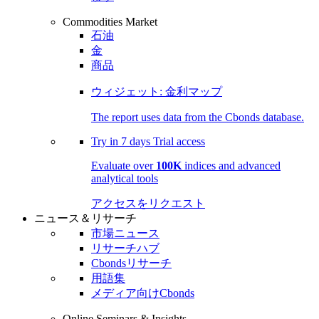
Commodities Market
石油
金
商品
ウィジェット: 金利マップ
The report uses data from the Cbonds database.
Try in
7 days
Trial access
Evaluate over
100K
indices and advanced
analytical tools
アクセスをリクエスト
ニュース＆リサーチ
市場ニュース
リサーチハブ
Cbondsリサーチ
用語集
メディア向けCbonds
Online Seminars & Insights