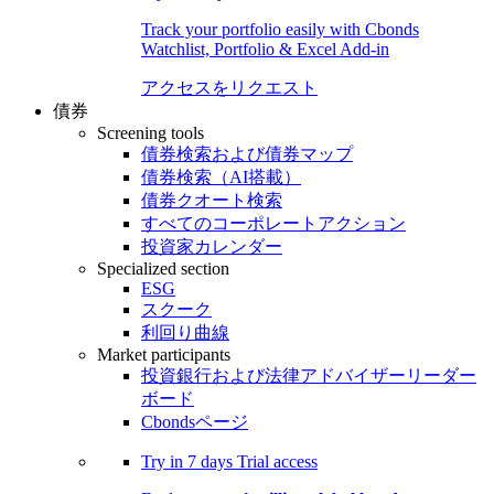
Track your portfolio easily with Cbonds
Watchlist, Portfolio & Excel Add-in
アクセスをリクエスト
債券
Screening tools
債券検索および債券マップ
債券検索（AI搭載）
債券クオート検索
すべてのコーポレートアクション
投資家カレンダー
Specialized section
ESG
スクーク
利回り曲線
Market participants
投資銀行および法律アドバイザーリーダー
ボード
Cbondsページ
Try in
7 days
Trial access