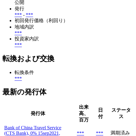
公開
発行
***
-
***
初回発行価格（利回り）
地域内訳
***
投資家内訳
***
転換および交換
転換条件
***
最新の発行体
出来
日
ステータ
発行体
高、
付
ス
百万
Bank of China Travel Service
満期済み
(CTS Bank), 0% 15sep2021,
***
***