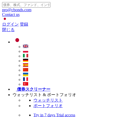
pro@cbonds.com
Contact us
ログイン
登録
閉じる
債券スクリーナー
ウォッチリスト & ポートフォリオ
ウォッチリスト
ポートフォリオ
Try in
7 days
Trial access