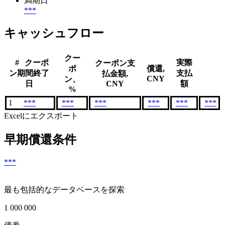
満期日
***
キャッシュフロー
クー
#
クーポ
実際
クーポン支
ポ
償還,
ン期間終了
支払
払金額,
CNY
ン、
日
CNY
額
%
1
***
***
***
***
***
***
Excelにエクスポート
早期償還条件
***
最も包括的なデータベースを探索
1 000 000