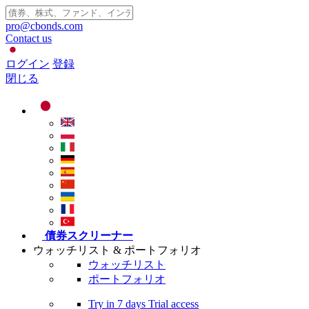
pro@cbonds.com
Contact us
ログイン
登録
閉じる
債券スクリーナー
ウォッチリスト & ポートフォリオ
ウォッチリスト
ポートフォリオ
Try in
7 days
Trial access