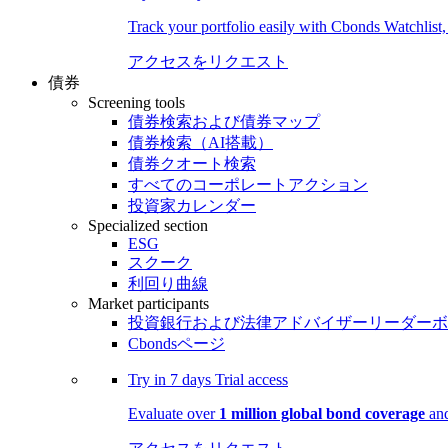
Track your portfolio easily with Cbonds Watchlist
アクセスをリクエスト
債券
Screening tools
債券検索および債券マップ
債券検索（AI搭載）
債券クオート検索
すべてのコーポレートアクション
投資家カレンダー
Specialized section
ESG
スクーク
利回り曲線
Market participants
投資銀行および法律アドバイザーリーダーボ
Cbondsページ
Try in
7 days
Trial access
Evaluate over
1 million global bond coverage
and