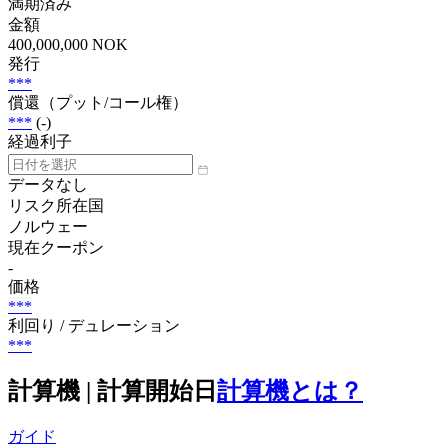
満期済み
金額
400,000,000 NOK
発行
***
償還（プット/コール権）
***
(-)
経過利子
データなし
リスク所在国
ノルウェー
現在クーポン
-
価格
***
利回り / デュレーション
***
計算機 | 計算開始日
計算機とは？
ガイド