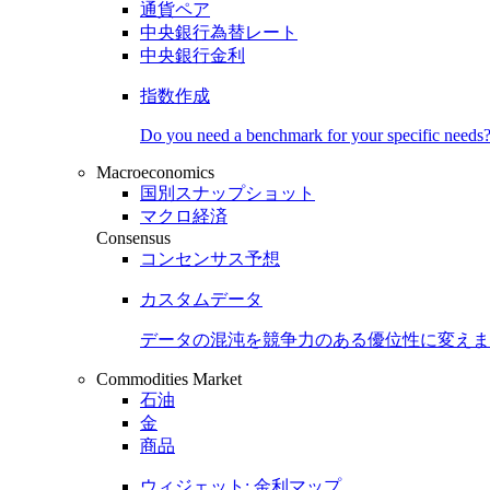
通貨ペア
中央銀行為替レート
中央銀行金利
指数作成
Do you need a benchmark for your specific needs
Macroeconomics
国別スナップショット
マクロ経済
Consensus
コンセンサス予想
カスタムデータ
データの混沌を競争力のある
優位性
に変えま
Commodities Market
石油
金
商品
ウィジェット: 金利マップ