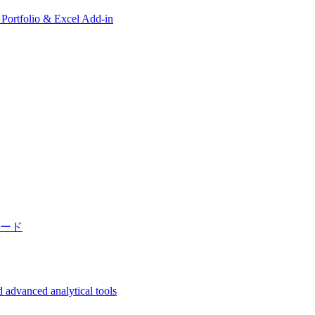
, Portfolio & Excel Add-in
ード
 advanced analytical tools