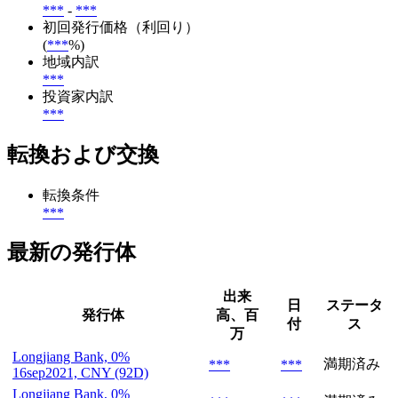
***
-
***
初回発行価格（利回り）
(
***
%)
地域内訳
***
投資家内訳
***
転換および交換
転換条件
***
最新の発行体
出来
日
ステータ
発行体
高、百
付
ス
万
Longjiang Bank, 0%
満期済み
***
***
16sep2021, CNY (92D)
Longjiang Bank, 0%