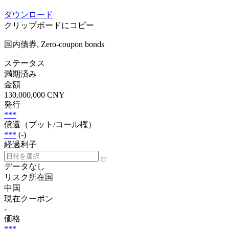
ダウンロード
クリップボードにコピー
国内債券, Zero-coupon bonds
ステータス
満期済み
金額
130,000,000 CNY
発行
***
償還（プット/コール権）
***
(-)
経過利子
データなし
リスク所在国
中国
現在クーポン
-
価格
***