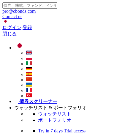
pro@cbonds.com
Contact us
ログイン
登録
閉じる
債券スクリーナー
ウォッチリスト & ポートフォリオ
ウォッチリスト
ポートフォリオ
Try in
7 days
Trial access