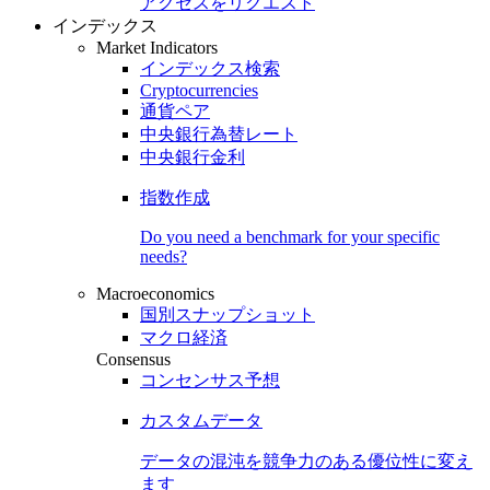
アクセスをリクエスト
インデックス
Market Indicators
インデックス検索
Cryptocurrencies
通貨ペア
中央銀行為替レート
中央銀行金利
指数作成
Do you need a benchmark for your specific
needs?
Macroeconomics
国別スナップショット
マクロ経済
Consensus
コンセンサス予想
カスタムデータ
データの混沌を競争力のある
優位性
に変え
ます