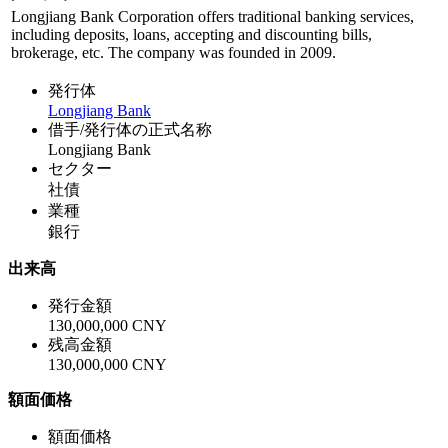
Longjiang Bank Corporation offers traditional banking services,
including deposits, loans, accepting and discounting bills,
brokerage, etc. The company was founded in 2009.
発行体
Longjiang Bank
借手/発行体の正式名称
Longjiang Bank
セクター
社債
業種
銀行
出来高
発行金額
130,000,000 CNY
残高金額
130,000,000 CNY
額面価格
額面価格