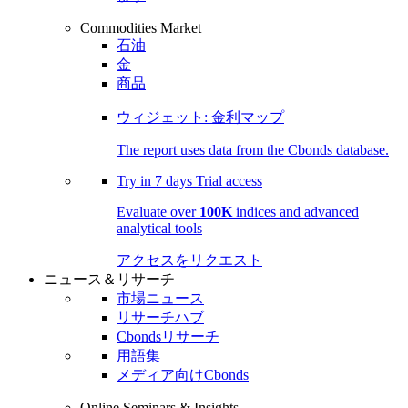
Commodities Market
石油
金
商品
ウィジェット: 金利マップ
The report uses data from the Cbonds database.
Try in
7 days
Trial access
Evaluate over
100K
indices and advanced
analytical tools
アクセスをリクエスト
ニュース＆リサーチ
市場ニュース
リサーチハブ
Cbondsリサーチ
用語集
メディア向けCbonds
Online Seminars & Insights