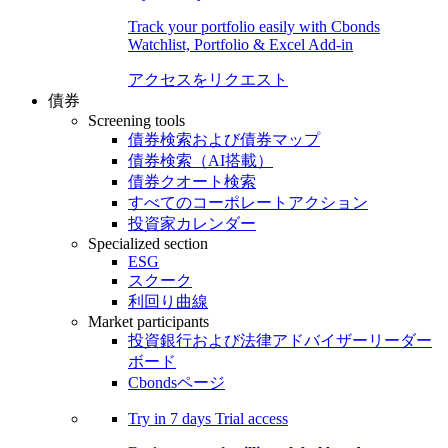
Track your portfolio easily with Cbonds
Watchlist, Portfolio & Excel Add-in
アクセスをリクエスト
債券
Screening tools
債券検索および債券マップ
債券検索（AI搭載）
債券クオート検索
すべてのコーポレートアクション
投資家カレンダー
Specialized section
ESG
スクーク
利回り曲線
Market participants
投資銀行および法律アドバイザーリーダー
ボード
Cbondsページ
Try in
7 days
Trial access