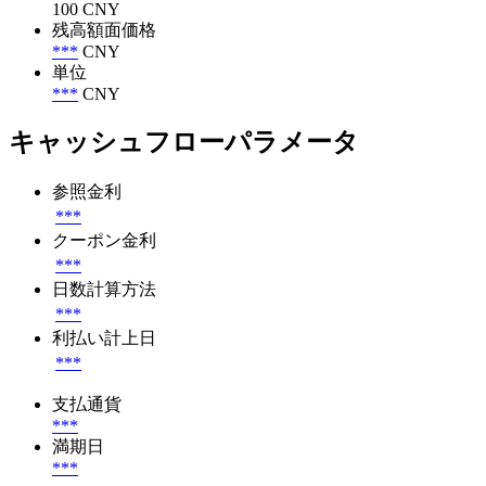
100 CNY
残高額面価格
***
CNY
単位
***
CNY
キャッシュフローパラメータ
参照金利
***
クーポン金利
***
日数計算方法
***
利払い計上日
***
支払通貨
***
満期日
***