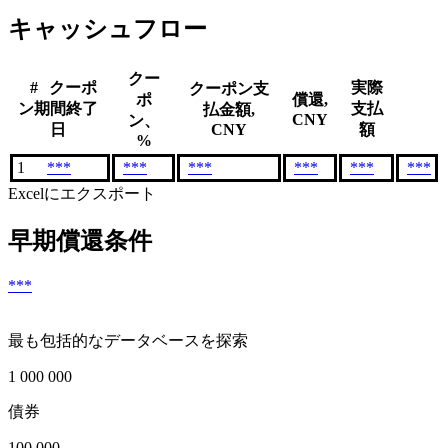
キャッシュフロー
クー
#
クーポ
実際
クーポン支
ポ
償還,
ン期間終了
支払
払金額,
CNY
ン、
日
CNY
額
%
1
***
***
***
***
***
***
Excelにエクスポート
早期償還条件
***
最も包括的なデータベースを探索
1 000 000
債券
100 000