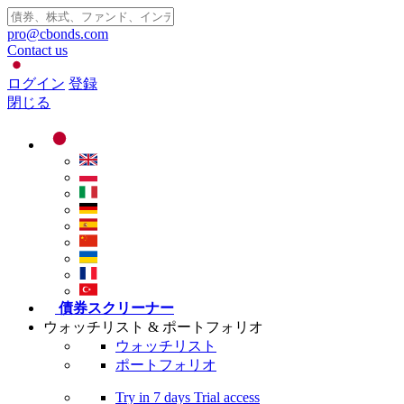
pro@cbonds.com
Contact us
ログイン
登録
閉じる
債券スクリーナー
ウォッチリスト & ポートフォリオ
ウォッチリスト
ポートフォリオ
Try in
7 days
Trial access