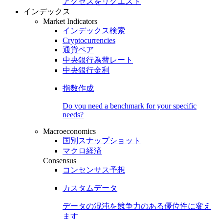
アクセスをリクエスト
インデックス
Market Indicators
インデックス検索
Cryptocurrencies
通貨ペア
中央銀行為替レート
中央銀行金利
指数作成
Do you need a benchmark for your specific
needs?
Macroeconomics
国別スナップショット
マクロ経済
Consensus
コンセンサス予想
カスタムデータ
データの混沌を競争力のある
優位性
に変え
ます