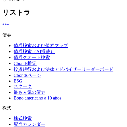
リストラ
***
債券
債券検索および債券マップ
債券検索（AI搭載）
債券クオート検索
Cbonds推定
投資銀行および法律アドバイザーリーダーボード
Cbondsページ
ESG
スクーク
最も人気の債券
Bono americano a 10 años
株式
株式検索
配当カレンダー