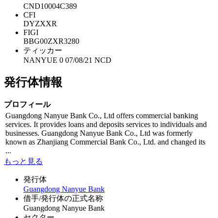
CND10004C389
CFI
DYZXXR
FIGI
BBG00ZXR3280
ティッカー
NANYUE 0 07/08/21 NCD
発行体情報
プロフィール
Guangdong Nanyue Bank Co., Ltd offers commercial banking
services. It provides loans and deposits services to individuals and
businesses. Guangdong Nanyue Bank Co., Ltd was formerly
known as Zhanjiang Commercial Bank Co., Ltd. and changed its
...
もっと見る
発行体
Guangdong Nanyue Bank
借手/発行体の正式名称
Guangdong Nanyue Bank
セクター