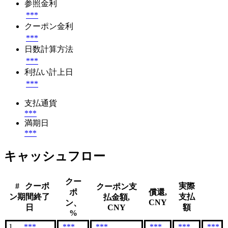
参照金利
***
クーポン金利
***
日数計算方法
***
利払い計上日
***
支払通貨
***
満期日
***
キャッシュフロー
クー
#
クーポ
実際
クーポン支
ポ
償還,
ン期間終了
支払
払金額,
CNY
ン、
日
CNY
額
%
1
***
***
***
***
***
***