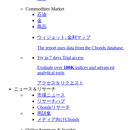
Commodities Market
石油
金
商品
ウィジェット: 金利マップ
The report uses data from the Cbonds database.
Try in
7 days
Trial access
Evaluate over
100K
indices and advanced
analytical tools
アクセスをリクエスト
ニュース＆リサーチ
市場ニュース
リサーチハブ
Cbondsリサーチ
用語集
メディア向けCbonds
Online Seminars & Insights