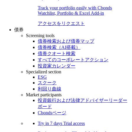
Track your portfolio easily with Cbonds
Watchlist, Portfolio & Excel Add-in
アクセスをリクエスト
債券
Screening tools
債券検索および債券マップ
債券検索（AI搭載）
債券クオート検索
すべてのコーポレートアクション
投資家カレンダー
Specialized section
ESG
スクーク
利回り曲線
Market participants
投資銀行および法律アドバイザーリーダー
ボード
Cbondsページ
Try in
7 days
Trial access