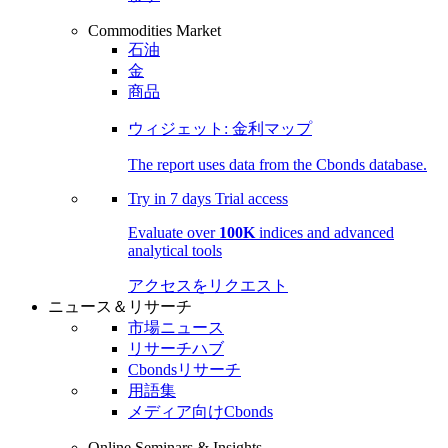
Commodities Market
石油
金
商品
ウィジェット: 金利マップ
The report uses data from the Cbonds database.
Try in
7 days
Trial access
Evaluate over
100K
indices and advanced
analytical tools
アクセスをリクエスト
ニュース＆リサーチ
市場ニュース
リサーチハブ
Cbondsリサーチ
用語集
メディア向けCbonds
Online Seminars & Insights