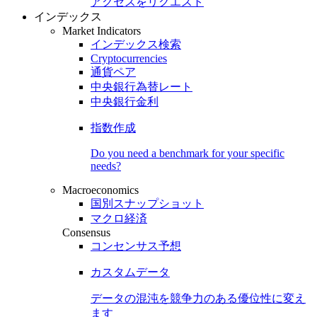
アクセスをリクエスト
インデックス
Market Indicators
インデックス検索
Cryptocurrencies
通貨ペア
中央銀行為替レート
中央銀行金利
指数作成
Do you need a benchmark for your specific
needs?
Macroeconomics
国別スナップショット
マクロ経済
Consensus
コンセンサス予想
カスタムデータ
データの混沌を競争力のある
優位性
に変え
ます