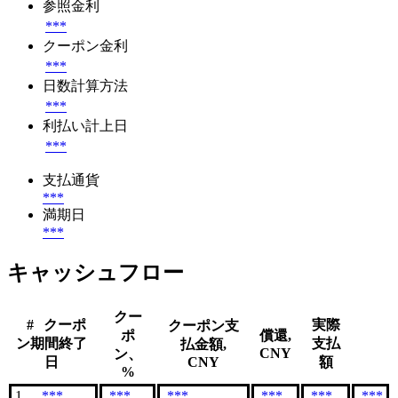
参照金利
***
クーポン金利
***
日数計算方法
***
利払い計上日
***
支払通貨
***
満期日
***
キャッシュフロー
クー
#
クーポ
実際
クーポン支
ポ
償還,
ン期間終了
支払
払金額,
CNY
ン、
日
CNY
額
%
1
***
***
***
***
***
***