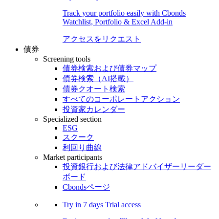
Track your portfolio easily with Cbonds
Watchlist, Portfolio & Excel Add-in
アクセスをリクエスト
債券
Screening tools
債券検索および債券マップ
債券検索（AI搭載）
債券クオート検索
すべてのコーポレートアクション
投資家カレンダー
Specialized section
ESG
スクーク
利回り曲線
Market participants
投資銀行および法律アドバイザーリーダー
ボード
Cbondsページ
Try in
7 days
Trial access