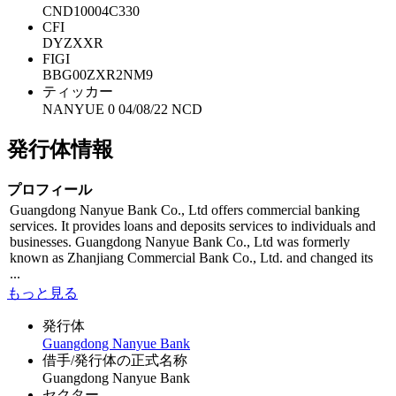
CND10004C330
CFI
DYZXXR
FIGI
BBG00ZXR2NM9
ティッカー
NANYUE 0 04/08/22 NCD
発行体情報
プロフィール
Guangdong Nanyue Bank Co., Ltd offers commercial banking
services. It provides loans and deposits services to individuals and
businesses. Guangdong Nanyue Bank Co., Ltd was formerly
known as Zhanjiang Commercial Bank Co., Ltd. and changed its
...
もっと見る
発行体
Guangdong Nanyue Bank
借手/発行体の正式名称
Guangdong Nanyue Bank
セクター