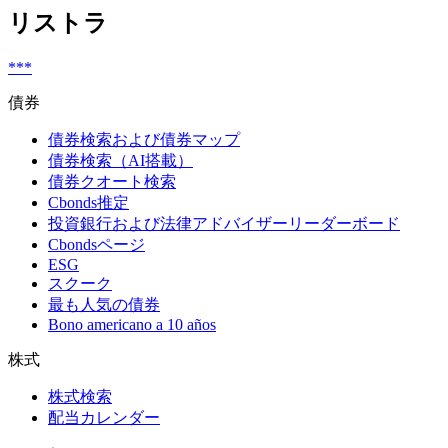
リストラ
***
債券
債券検索および債券マップ
債券検索（AI搭載）
債券クオート検索
Cbonds推定
投資銀行および法律アドバイザーリーダーボード
Cbondsページ
ESG
スクーク
最も人気の債券
Bono americano a 10 años
株式
株式検索
配当カレンダー