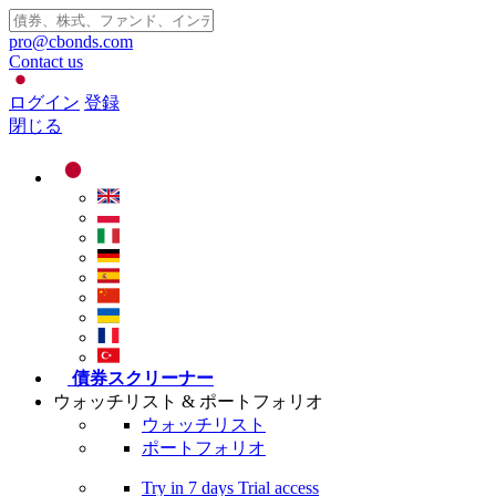
pro@cbonds.com
Contact us
ログイン
登録
閉じる
債券スクリーナー
ウォッチリスト & ポートフォリオ
ウォッチリスト
ポートフォリオ
Try in
7 days
Trial access