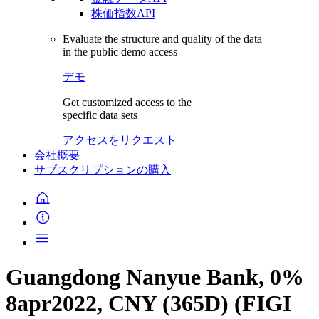
株価指数API
Evaluate the structure and quality of the data
in the public demo access
デモ
Get customized access to the
specific data sets
アクセスをリクエスト
会社概要
サブスクリプションの購入
Guangdong Nanyue Bank, 0%
8apr2022, CNY (365D) (FIGI