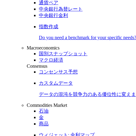
通貨ペア
中央銀行為替レート
中央銀行金利
指数作成
Do you need a benchmark for your specific needs
Macroeconomics
国別スナップショット
マクロ経済
Consensus
コンセンサス予想
カスタムデータ
データの混沌を競争力のある
優位性
に変えま
Commodities Market
石油
金
商品
ウィジェット: 金利マップ