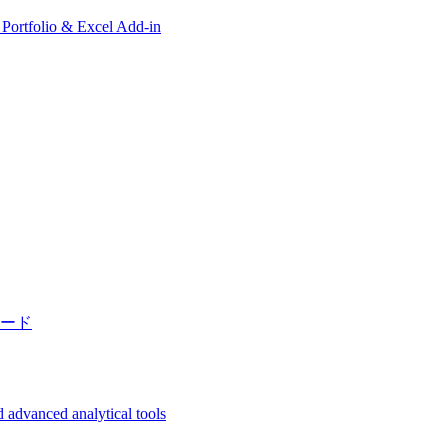
, Portfolio & Excel Add-in
ード
 advanced analytical tools