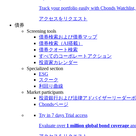
Track your portfolio easily with Cbonds Watchlist
アクセスをリクエスト
債券
Screening tools
債券検索および債券マップ
債券検索（AI搭載）
債券クオート検索
すべてのコーポレートアクション
投資家カレンダー
Specialized section
ESG
スクーク
利回り曲線
Market participants
投資銀行および法律アドバイザーリーダーボ
Cbondsページ
Try in
7 days
Trial access
Evaluate over
1 million global bond coverage
and