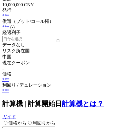
10,000,000 CNY
発行
***
償還（プット/コール権）
***
(-)
経過利子
データなし
リスク所在国
中国
現在クーポン
-
価格
***
利回り / デュレーション
***
計算機 | 計算開始日
計算機とは？
ガイド
価格から
利回りから