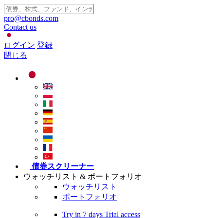
pro@cbonds.com
Contact us
ログイン
登録
閉じる
債券スクリーナー
ウォッチリスト & ポートフォリオ
ウォッチリスト
ポートフォリオ
Try in
7 days
Trial access