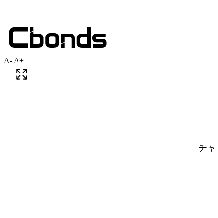
A-
A+
チャ