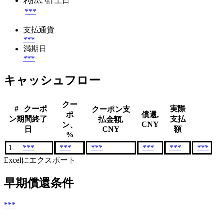
利払い計上日
***
支払通貨
***
満期日
***
キャッシュフロー
クー
#
クーポ
実際
クーポン支
ポ
償還,
ン期間終了
支払
払金額,
CNY
ン、
日
CNY
額
%
1
***
***
***
***
***
***
Excelにエクスポート
早期償還条件
***