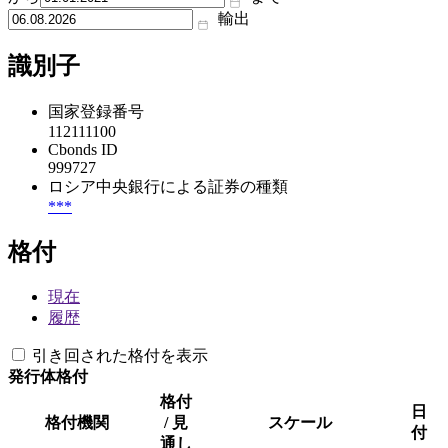
輸出
識別子
国家登録番号
112111100
Cbonds ID
999727
ロシア中央銀行による証券の種類
***
格付
現在
履歴
引き回された格付を表示
発行体格付
格付
日
格付機関
/ 見
スケール
付
通し