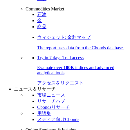
Commodities Market
石油
金
商品
ウィジェット: 金利マップ
The report uses data from the Cbonds database.
Try in
7 days
Trial access
Evaluate over
100K
indices and advanced
analytical tools
アクセスをリクエスト
ニュース＆リサーチ
市場ニュース
リサーチハブ
Cbondsリサーチ
用語集
メディア向けCbonds
Online Seminars & Insights