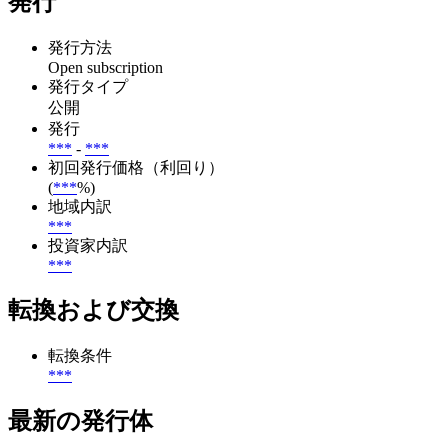
発行
発行方法
Open subscription
発行タイプ
公開
発行
***
-
***
初回発行価格（利回り）
(
***
%)
地域内訳
***
投資家内訳
***
転換および交換
転換条件
***
最新の発行体