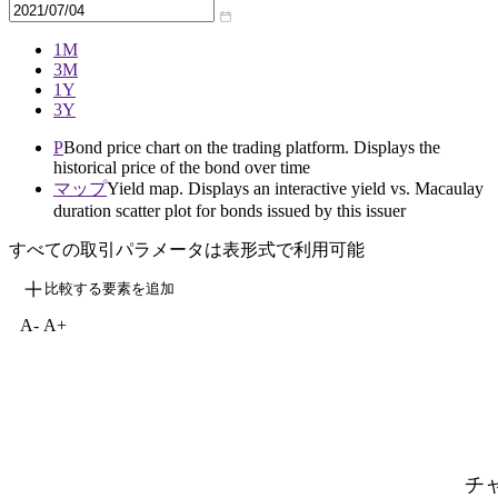
1M
3M
1Y
3Y
P
Bond price chart on the trading platform. Displays the
historical price of the bond over time
マップ
Yield map. Displays an interactive yield vs. Macaulay
duration scatter plot for bonds issued by this issuer
すべての取引パラメータは表形式で利用可能
比較する要素を追加