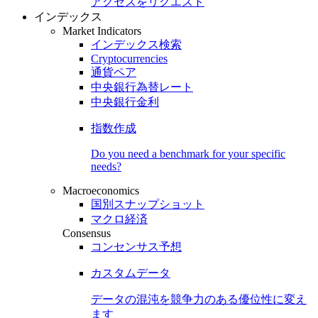
アクセスをリクエスト
インデックス
Market Indicators
インデックス検索
Cryptocurrencies
通貨ペア
中央銀行為替レート
中央銀行金利
指数作成
Do you need a benchmark for your specific
needs?
Macroeconomics
国別スナップショット
マクロ経済
Consensus
コンセンサス予想
カスタムデータ
データの混沌を競争力のある
優位性
に変え
ます