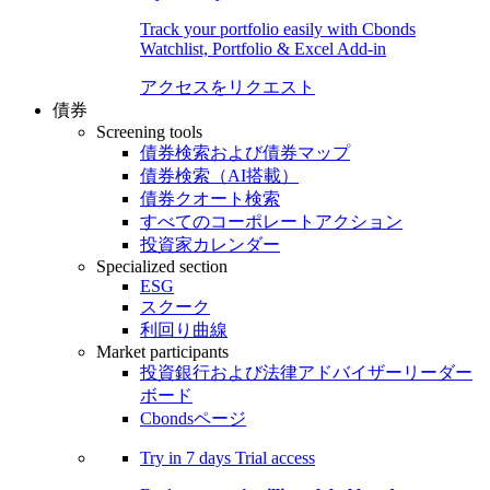
Track your portfolio easily with Cbonds
Watchlist, Portfolio & Excel Add-in
アクセスをリクエスト
債券
Screening tools
債券検索および債券マップ
債券検索（AI搭載）
債券クオート検索
すべてのコーポレートアクション
投資家カレンダー
Specialized section
ESG
スクーク
利回り曲線
Market participants
投資銀行および法律アドバイザーリーダー
ボード
Cbondsページ
Try in
7 days
Trial access