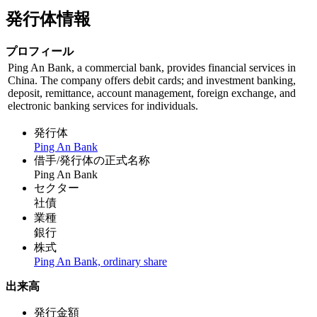
発行体情報
プロフィール
Ping An Bank, a commercial bank, provides financial services in
China. The company offers debit cards; and investment banking,
deposit, remittance, account management, foreign exchange, and
electronic banking services for individuals.
発行体
Ping An Bank
借手/発行体の正式名称
Ping An Bank
セクター
社債
業種
銀行
株式
Ping An Bank, ordinary share
出来高
発行金額