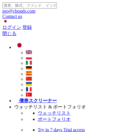
pro@cbonds.com
Contact us
ログイン
登録
閉じる
債券スクリーナー
ウォッチリスト & ポートフォリオ
ウォッチリスト
ポートフォリオ
Try in
7 days
Trial access