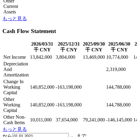
Other
Current
Assets
もっと見る
Cash Flow Statement
2026/03/31
2025/12/31
2025/09/30
2025/06/30
2
千 CNY
千 CNY
千 CNY
千 CNY
Net Income
13,842,000
3,804,000
13,469,000
10,774,000
1
Depreciation
And
2,319,000
Amortization
Change In
Working
140,852,000
-163,198,000
144,788,000
Capital
Other
Working
140,852,000
-163,198,000
144,788,000
Capital
Other Non-
10,011,000
37,654,000
79,241,000
-146,145,000
1
Cash Items
もっと見る
から
まで