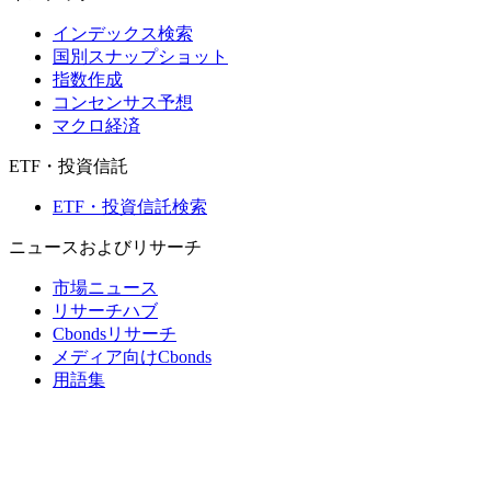
インデックス検索
国別スナップショット
指数作成
コンセンサス予想
マクロ経済
ETF・投資信託
ETF・投資信託検索
ニュースおよびリサーチ
市場ニュース
リサーチハブ
Cbondsリサーチ
メディア向けCbonds
用語集
ヘルプ
会社概要
支払いの保証