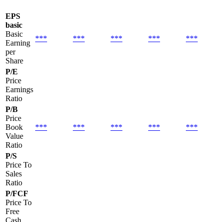
EPS
basic
Basic
***
***
***
***
***
Earning
per
Share
P/E
Price
Earnings
Ratio
P/B
Price
Book
***
***
***
***
***
Value
Ratio
P/S
Price To
Sales
Ratio
P/FCF
Price To
Free
Cash