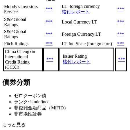
LT- foreign currency
Moody's Investors
***
***
Service
格付レポート
S&P Global
***
Local Currency LT
***
Ratings
S&P Global
***
Foreign Currency LT
***
Ratings
Fitch Ratings
***
LT Int. Scale (foreign curr.)
***
China Chengxin
Issuer Rating
International
***
***
格付レポート
Credit Rating
(CCXI)
債券分類
ゼロクーポン債
ランク: Undefined
非複雑金融商品（MiFID）
非市場性証券
もっと見る