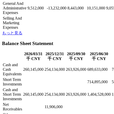
General And
Administrative
9,512,000
-13,232,000
8,443,000
10,151,000
9,05
Expenses
Selling And
Marketing
Expenses
もっと見る
Balance Sheet Statement
2026/03/31
2025/12/31
2025/09/30
2025/06/30
千 CNY
千 CNY
千 CNY
千 CNY
Cash and
Cash
260,145,000
254,134,000
263,926,000
689,633,000
7
Equivalents
Short Term
714,895,000
5
Investments
Cash and
Short Term
260,145,000
254,134,000
263,926,000
1,404,528,000
1
Investments
Net
11,906,000
Receivables