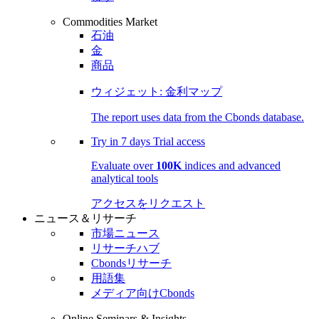
Commodities Market
石油
金
商品
ウィジェット: 金利マップ
The report uses data from the Cbonds database.
Try in
7 days
Trial access
Evaluate over
100K
indices and advanced
analytical tools
アクセスをリクエスト
ニュース＆リサーチ
市場ニュース
リサーチハブ
Cbondsリサーチ
用語集
メディア向けCbonds
Online Seminars & Insights