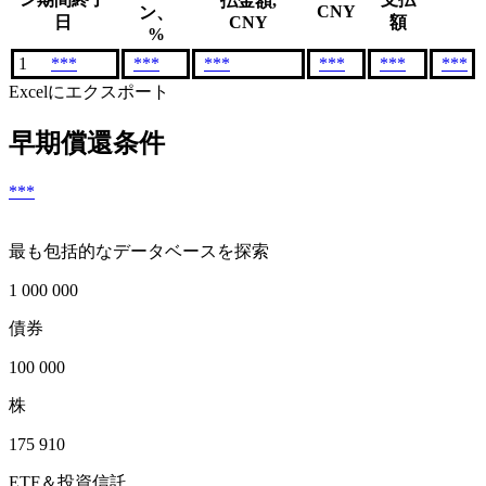
払金額,
CNY
ン、
日
CNY
額
%
1
***
***
***
***
***
***
Excelにエクスポート
早期償還条件
***
最も包括的なデータベースを探索
1 000 000
債券
100 000
株
175 910
ETF＆投資信託