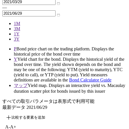
—
1M
3M
1Y
3Y
P
Bond price chart on the trading platform. Displays the
historical price of the bond over time
Y
Yield chart for the bond. Displays the historical yield of the
bond over time. The yield shown depends on the bond and
may be one of the following: YTM (yield to maturity), YTC
(yield to call), or YTP (yield to put). Yield measures
definitions are available in the
Bond Calculator Guide
マップ
Yield map. Displays an interactive yield vs. Macaulay
duration scatter plot for bonds issued by this issuer
すべての取引パラメータは表形式で利用可能
最新データ
2021/06/29
比較する要素を追加