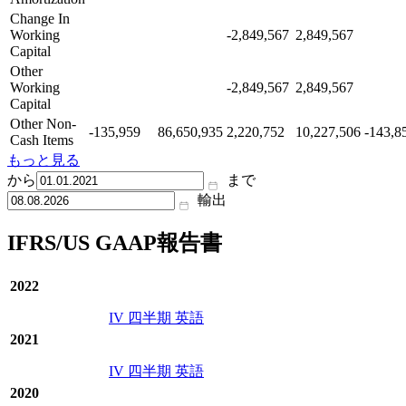
Change In
Working
-2,849,567
2,849,567
Capital
Other
Working
-2,849,567
2,849,567
Capital
Other Non-
-135,959
86,650,935
2,220,752
10,227,506
-143,8
Cash Items
もっと見る
から
まで
輸出
IFRS/US GAAP報告書
2022
IV 四半期 英語
2021
IV 四半期 英語
2020