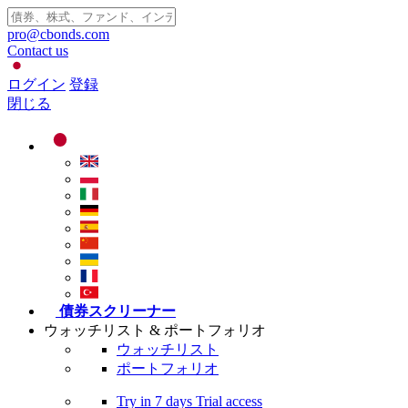
pro@cbonds.com
Contact us
ログイン
登録
閉じる
債券スクリーナー
ウォッチリスト & ポートフォリオ
ウォッチリスト
ポートフォリオ
Try in
7 days
Trial access