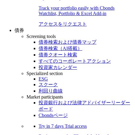
Track your portfolio easily with Cbonds
Watchlist, Portfolio & Excel Add-in
アクセスをリクエスト
債券
Screening tools
債券検索および債券マップ
債券検索（AI搭載）
債券クオート検索
すべてのコーポレートアクション
投資家カレンダー
Specialized section
ESG
スクーク
利回り曲線
Market participants
投資銀行および法律アドバイザーリーダー
ボード
Cbondsページ
Try in
7 days
Trial access