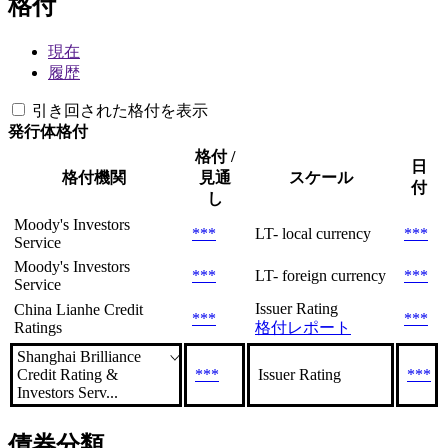
格付
現在
履歴
引き回された格付を表示
発行体格付
格付 /
日
格付機関
見通
スケール
付
し
Moody's Investors
***
LT- local currency
***
Service
Moody's Investors
***
LT- foreign currency
***
Service
Issuer Rating
China Lianhe Credit
***
***
Ratings
格付レポート
Shanghai Brilliance
Credit Rating &
***
Issuer Rating
***
Investors Serv...
債券分類