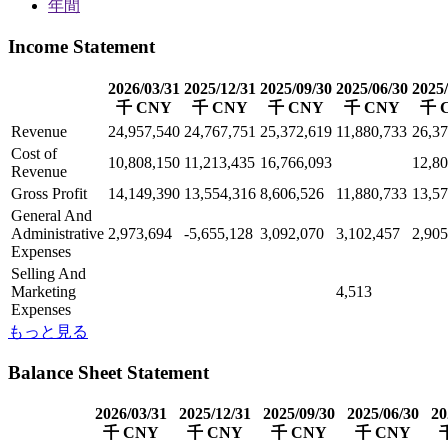
年間
Income Statement
2026/03/31
2025/12/31
2025/09/30
2025/06/30
2025/
千 CNY
千 CNY
千 CNY
千 CNY
千 
Revenue
24,957,540
24,767,751
25,372,619
11,880,733
26,37
Cost of
10,808,150
11,213,435
16,766,093
12,80
Revenue
Gross Profit
14,149,390
13,554,316
8,606,526
11,880,733
13,57
General And
Administrative
2,973,694
-5,655,128
3,092,070
3,102,457
2,905
Expenses
Selling And
Marketing
4,513
Expenses
もっと見る
Balance Sheet Statement
2026/03/31
2025/12/31
2025/09/30
2025/06/30
20
千 CNY
千 CNY
千 CNY
千 CNY