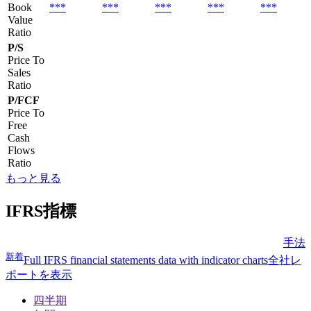
Book
***
***
***
***
***
Value
Ratio
P/S
Price To
Sales
Ratio
P/FCF
Price To
Free
Cash
Flows
Ratio
もっと見る
IFRS指標
手法
新着
Full IFRS financial statements data with indicator charts
全社レ
ポートを表示
四半期