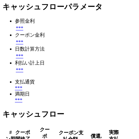
キャッシュフローパラメータ
参照金利
***
クーポン金利
***
日数計算方法
***
利払い計上日
***
支払通貨
***
満期日
***
キャッシュフロー
クー
#
クーポ
実際
クーポン支
ポ
償還,
ン期間終了
支払