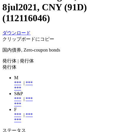
8jul2021, CNY (91D)
(112116046)
ダウンロード
クリップボードにコピー
国内債券, Zero-coupon bonds
発行体
| 発行体
発行体
M
***
|
***
***
S&P
***
|
***
***
F
***
|
***
***
ステータス