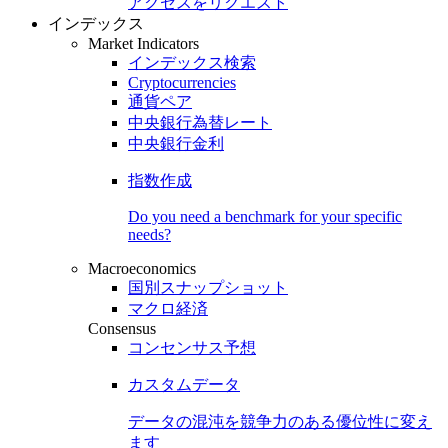
アクセスをリクエスト
インデックス
Market Indicators
インデックス検索
Cryptocurrencies
通貨ペア
中央銀行為替レート
中央銀行金利
指数作成
Do you need a benchmark for your specific
needs?
Macroeconomics
国別スナップショット
マクロ経済
Consensus
コンセンサス予想
カスタムデータ
データの混沌を競争力のある
優位性
に変え
ます