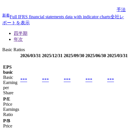
手法
新着
Full IFRS financial statements data with indicator charts
全社レ
ポートを表示
四半期
年次
Basic Ratios
2026/03/31
2025/12/31
2025/09/30
2025/06/30
2025/03/31
EPS
basic
Basic
***
***
***
***
***
Earning
per
Share
P/E
Price
Earnings
Ratio
P/B
Price