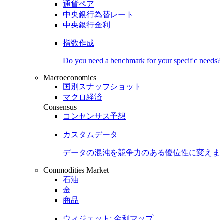
通貨ペア
中央銀行為替レート
中央銀行金利
指数作成
Do you need a benchmark for your specific needs
Macroeconomics
国別スナップショット
マクロ経済
Consensus
コンセンサス予想
カスタムデータ
データの混沌を競争力のある
優位性
に変えま
Commodities Market
石油
金
商品
ウィジェット: 金利マップ