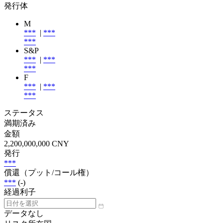
発行体
M
***
|
***
***
S&P
***
|
***
***
F
***
|
***
***
ステータス
満期済み
金額
2,200,000,000 CNY
発行
***
償還（プット/コール権）
***
(-)
経過利子
データなし