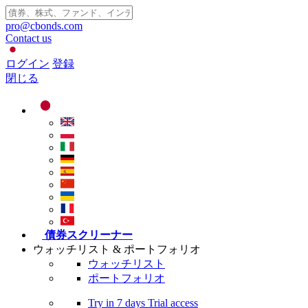
pro@cbonds.com
Contact us
ログイン
登録
閉じる
債券スクリーナー
ウォッチリスト & ポートフォリオ
ウォッチリスト
ポートフォリオ
Try in
7 days
Trial access