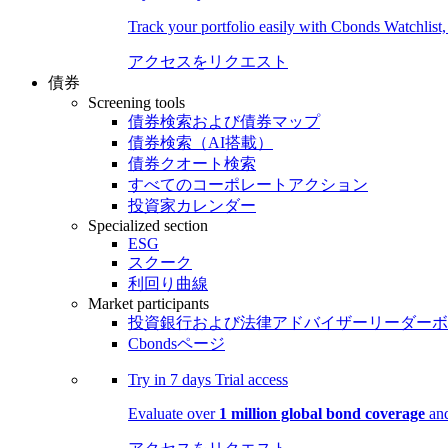
Track your portfolio easily with Cbonds Watchlist
アクセスをリクエスト
債券
Screening tools
債券検索および債券マップ
債券検索（AI搭載）
債券クオート検索
すべてのコーポレートアクション
投資家カレンダー
Specialized section
ESG
スクーク
利回り曲線
Market participants
投資銀行および法律アドバイザーリーダーボ
Cbondsページ
Try in
7 days
Trial access
Evaluate over
1 million global bond coverage
and