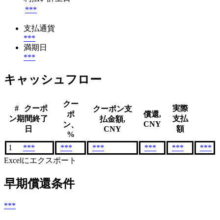
***
支払通貨
***
満期日
***
キャッシュフロー
クー
#
クーポ
実際
クーポン支
ポ
償還,
ン期間終了
支払
払金額,
CNY
ン、
日
CNY
額
%
1
***
***
***
***
***
***
Excelにエクスポート
早期償還条件
***