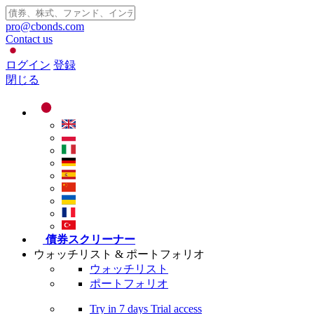
pro@cbonds.com
Contact us
ログイン
登録
閉じる
債券スクリーナー
ウォッチリスト & ポートフォリオ
ウォッチリスト
ポートフォリオ
Try in
7 days
Trial access