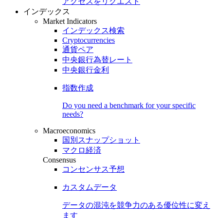
アクセスをリクエスト
インデックス
Market Indicators
インデックス検索
Cryptocurrencies
通貨ペア
中央銀行為替レート
中央銀行金利
指数作成
Do you need a benchmark for your specific
needs?
Macroeconomics
国別スナップショット
マクロ経済
Consensus
コンセンサス予想
カスタムデータ
データの混沌を競争力のある
優位性
に変え
ます