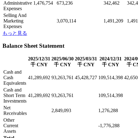
Administrative
1,476,754
673,236
342,462
342,
Expenses
Selling And
Marketing
3,070,114
1,491,209
1,491
Expenses
もっと見る
Balance Sheet Statement
2025/12/31
2025/06/30
2025/03/31
2024/12/31
2024/0
千 CNY
千 CNY
千 CNY
千 CNY
千 C
Cash and
Cash
41,289,692
93,263,761
45,428,727
109,514,398
42,650
Equivalents
Cash and
Short Term
41,289,692
93,263,761
109,514,398
Investments
Net
2,849,093
1,276,288
Receivables
Other
Current
-1,776,288
Assets
Total