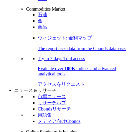
Commodities Market
石油
金
商品
ウィジェット: 金利マップ
The report uses data from the Cbonds database.
Try in
7 days
Trial access
Evaluate over
100K
indices and advanced
analytical tools
アクセスをリクエスト
ニュース＆リサーチ
市場ニュース
リサーチハブ
Cbondsリサーチ
用語集
メディア向けCbonds
Online Seminars & Insights