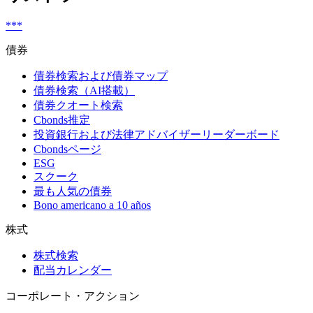
***
債券
債券検索および債券マップ
債券検索（AI搭載）
債券クオート検索
Cbonds推定
投資銀行および法律アドバイザーリーダーボード
Cbondsページ
ESG
スクーク
最も人気の債券
Bono americano a 10 años
株式
株式検索
配当カレンダー
コーポレート・アクション