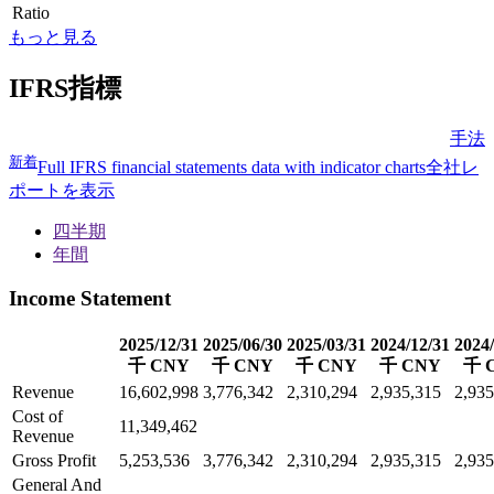
Ratio
もっと見る
IFRS指標
手法
新着
Full IFRS financial statements data with indicator charts
全社レ
ポートを表示
四半期
年間
Income Statement
2025/12/31
2025/06/30
2025/03/31
2024/12/31
2024/
千 CNY
千 CNY
千 CNY
千 CNY
千 
Revenue
16,602,998
3,776,342
2,310,294
2,935,315
2,935
Cost of
11,349,462
Revenue
Gross Profit
5,253,536
3,776,342
2,310,294
2,935,315
2,935
General And