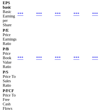
EPS
basic
Basic
***
***
***
***
***
Earning
per
Share
P/E
Price
Earnings
Ratio
P/B
Price
Book
***
***
***
***
***
Value
Ratio
P/S
Price To
Sales
Ratio
P/FCF
Price To
Free
Cash
Flows