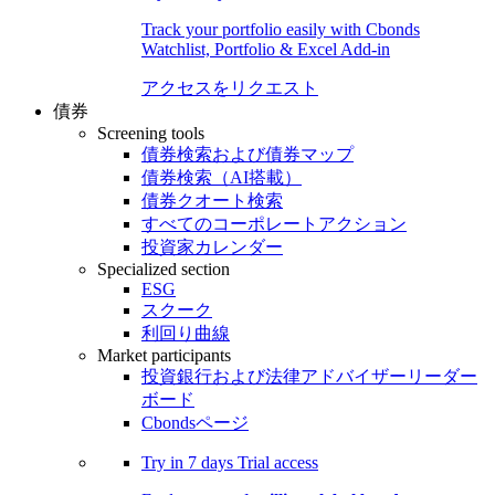
Track your portfolio easily with Cbonds
Watchlist, Portfolio & Excel Add-in
アクセスをリクエスト
債券
Screening tools
債券検索および債券マップ
債券検索（AI搭載）
債券クオート検索
すべてのコーポレートアクション
投資家カレンダー
Specialized section
ESG
スクーク
利回り曲線
Market participants
投資銀行および法律アドバイザーリーダー
ボード
Cbondsページ
Try in
7 days
Trial access