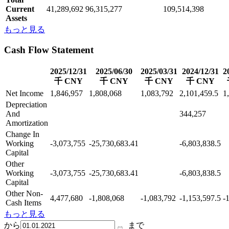
Current
41,289,692
96,315,277
109,514,398
Assets
もっと見る
Cash Flow Statement
2025/12/31
2025/06/30
2025/03/31
2024/12/31
2
千 CNY
千 CNY
千 CNY
千 CNY
Net Income
1,846,957
1,808,068
1,083,792
2,101,459.5
1
Depreciation
And
344,257
Amortization
Change In
Working
-3,073,755
-25,730,683.41
-6,803,838.5
Capital
Other
Working
-3,073,755
-25,730,683.41
-6,803,838.5
Capital
Other Non-
4,477,680
-1,808,068
-1,083,792
-1,153,597.5
-
Cash Items
もっと見る
から
まで