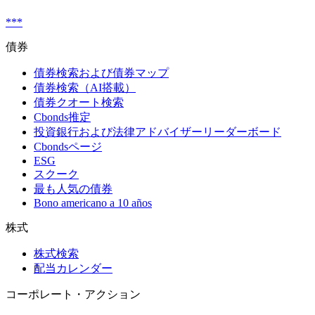
***
債券
債券検索および債券マップ
債券検索（AI搭載）
債券クオート検索
Cbonds推定
投資銀行および法律アドバイザーリーダーボード
Cbondsページ
ESG
スクーク
最も人気の債券
Bono americano a 10 años
株式
株式検索
配当カレンダー
コーポレート・アクション