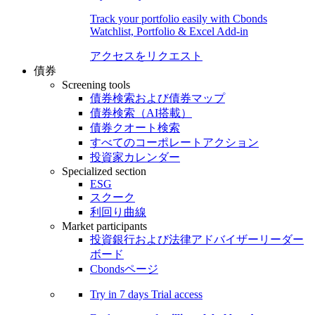
Track your portfolio easily with Cbonds
Watchlist, Portfolio & Excel Add-in
アクセスをリクエスト
債券
Screening tools
債券検索および債券マップ
債券検索（AI搭載）
債券クオート検索
すべてのコーポレートアクション
投資家カレンダー
Specialized section
ESG
スクーク
利回り曲線
Market participants
投資銀行および法律アドバイザーリーダー
ボード
Cbondsページ
Try in
7 days
Trial access