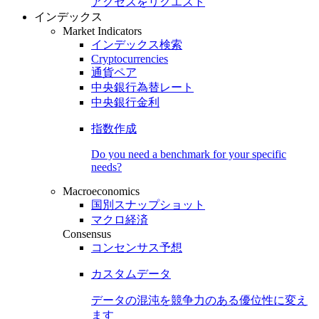
アクセスをリクエスト
インデックス
Market Indicators
インデックス検索
Cryptocurrencies
通貨ペア
中央銀行為替レート
中央銀行金利
指数作成
Do you need a benchmark for your specific
needs?
Macroeconomics
国別スナップショット
マクロ経済
Consensus
コンセンサス予想
カスタムデータ
データの混沌を競争力のある
優位性
に変え
ます