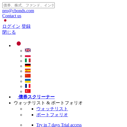
pro@cbonds.com
Contact us
ログイン
登録
閉じる
債券スクリーナー
ウォッチリスト & ポートフォリオ
ウォッチリスト
ポートフォリオ
Try in
7 days
Trial access