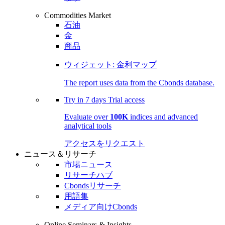
Commodities Market
石油
金
商品
ウィジェット: 金利マップ
The report uses data from the Cbonds database.
Try in
7 days
Trial access
Evaluate over
100K
indices and advanced
analytical tools
アクセスをリクエスト
ニュース＆リサーチ
市場ニュース
リサーチハブ
Cbondsリサーチ
用語集
メディア向けCbonds
Online Seminars & Insights