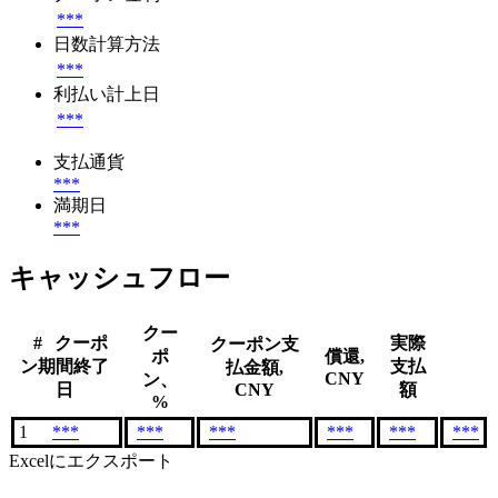
***
日数計算方法
***
利払い計上日
***
支払通貨
***
満期日
***
キャッシュフロー
クー
#
クーポ
実際
クーポン支
ポ
償還,
ン期間終了
支払
払金額,
CNY
ン、
日
CNY
額
%
1
***
***
***
***
***
***
Excelにエクスポート