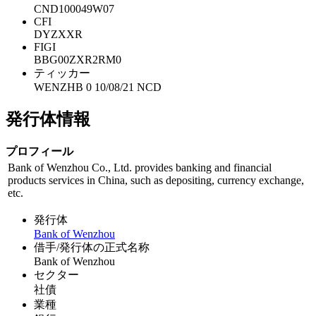
CND100049W07
CFI
DYZXXR
FIGI
BBG00ZXR2RM0
ティッカー
WENZHB 0 10/08/21 NCD
発行体情報
プロフィール
Bank of Wenzhou Co., Ltd. provides banking and financial
products services in China, such as depositing, currency exchange,
etc.
発行体
Bank of Wenzhou
借手/発行体の正式名称
Bank of Wenzhou
セクター
社債
業種