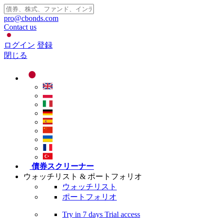
pro@cbonds.com
Contact us
ログイン
登録
閉じる
債券スクリーナー
ウォッチリスト & ポートフォリオ
ウォッチリスト
ポートフォリオ
Try in
7 days
Trial access