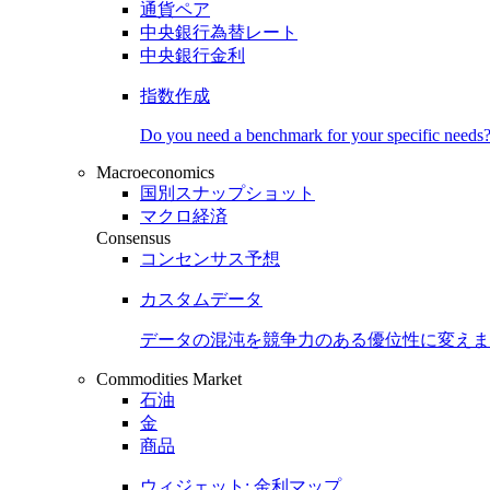
通貨ペア
中央銀行為替レート
中央銀行金利
指数作成
Do you need a benchmark for your specific needs
Macroeconomics
国別スナップショット
マクロ経済
Consensus
コンセンサス予想
カスタムデータ
データの混沌を競争力のある
優位性
に変えま
Commodities Market
石油
金
商品
ウィジェット: 金利マップ