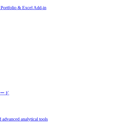
, Portfolio & Excel Add-in
ード
 advanced analytical tools