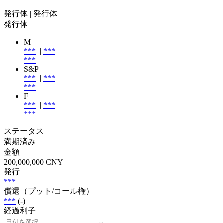
発行体
| 発行体
発行体
M
***
|
***
***
S&P
***
|
***
***
F
***
|
***
***
ステータス
満期済み
金額
200,000,000 CNY
発行
***
償還（プット/コール権）
***
(-)
経過利子