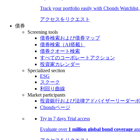
Track your portfolio easily with Cbonds Watchlist
アクセスをリクエスト
債券
Screening tools
債券検索および債券マップ
債券検索（AI搭載）
債券クオート検索
すべてのコーポレートアクション
投資家カレンダー
Specialized section
ESG
スクーク
利回り曲線
Market participants
投資銀行および法律アドバイザーリーダーボ
Cbondsページ
Try in
7 days
Trial access
Evaluate over
1 million global bond coverage
and