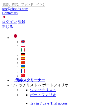
pro@cbonds.com
Contact us
ログイン
登録
閉じる
債券スクリーナー
ウォッチリスト & ポートフォリオ
ウォッチリスト
ポートフォリオ
Try in
7 days
Trial access