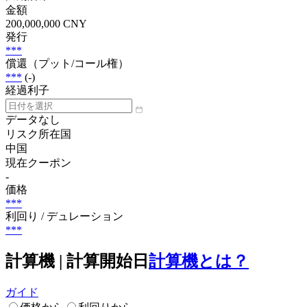
金額
200,000,000 CNY
発行
***
償還（プット/コール権）
***
(-)
経過利子
データなし
リスク所在国
中国
現在クーポン
-
価格
***
利回り / デュレーション
***
計算機 | 計算開始日
計算機とは？
ガイド