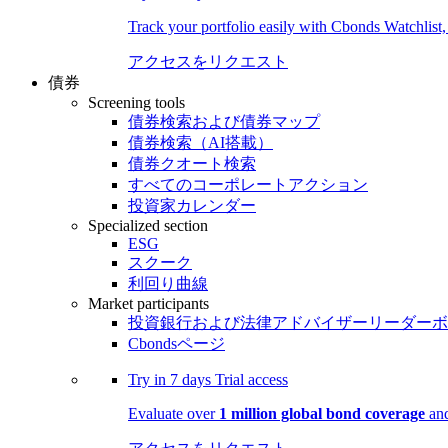
Track your portfolio easily with Cbonds Watchlist
アクセスをリクエスト
債券
Screening tools
債券検索および債券マップ
債券検索（AI搭載）
債券クオート検索
すべてのコーポレートアクション
投資家カレンダー
Specialized section
ESG
スクーク
利回り曲線
Market participants
投資銀行および法律アドバイザーリーダーボ
Cbondsページ
Try in
7 days
Trial access
Evaluate over
1 million global bond coverage
and