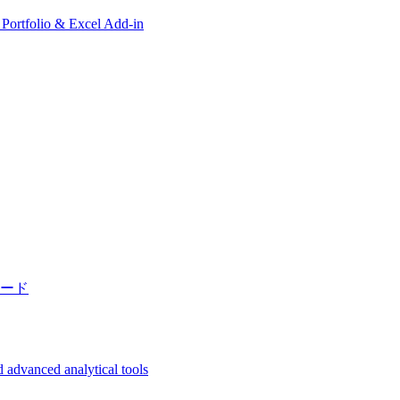
, Portfolio & Excel Add-in
ード
 advanced analytical tools