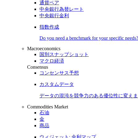
通貨ペア
中央銀行為替レート
中央銀行金利
指数作成
Do you need a benchmark for your specific needs
Macroeconomics
国別スナップショット
マクロ経済
Consensus
コンセンサス予想
カスタムデータ
データの混沌を競争力のある
優位性
に変えま
Commodities Market
石油
金
商品
ウィジェット: 金利マップ