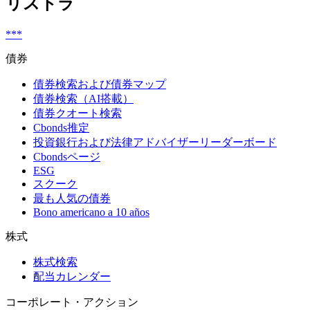
リストラ
***
債券
債券検索および債券マップ
債券検索（AI搭載）
債券クオート検索
Cbonds推定
投資銀行および法律アドバイザーリーダーボード
Cbondsページ
ESG
スクーク
最も人気の債券
Bono americano a 10 años
株式
株式検索
配当カレンダー
コーポレート・アクション