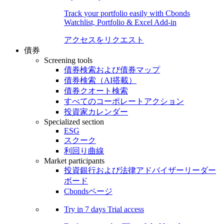
Track your portfolio easily with Cbonds
Watchlist, Portfolio & Excel Add-in
アクセスをリクエスト
債券
Screening tools
債券検索および債券マップ
債券検索（AI搭載）
債券クオート検索
すべてのコーポレートアクション
投資家カレンダー
Specialized section
ESG
スクーク
利回り曲線
Market participants
投資銀行および法律アドバイザーリーダー
ボード
Cbondsページ
Try in
7 days
Trial access