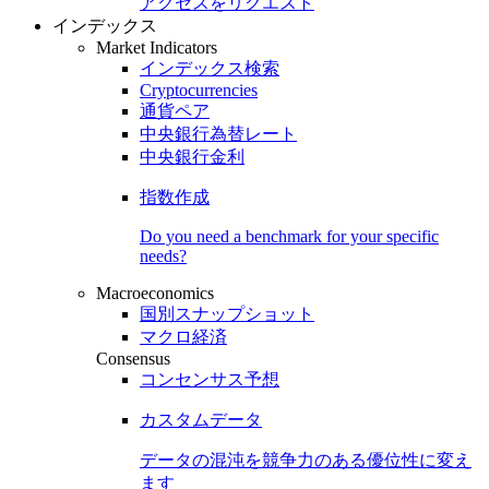
アクセスをリクエスト
インデックス
Market Indicators
インデックス検索
Cryptocurrencies
通貨ペア
中央銀行為替レート
中央銀行金利
指数作成
Do you need a benchmark for your specific
needs?
Macroeconomics
国別スナップショット
マクロ経済
Consensus
コンセンサス予想
カスタムデータ
データの混沌を競争力のある
優位性
に変え
ます