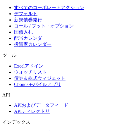
すべてのコーポレートアクション
デフォルト
新規債券発行
コール / プット・オプション
国債入札
配当カレンダー
投資家カレンダー
ツール
Excelアドイン
ウォッチリスト
債券＆株式ウィジェット
Cbondsモバイルアプリ
API
APIおよびデータフィード
APIディレクトリ
インデックス