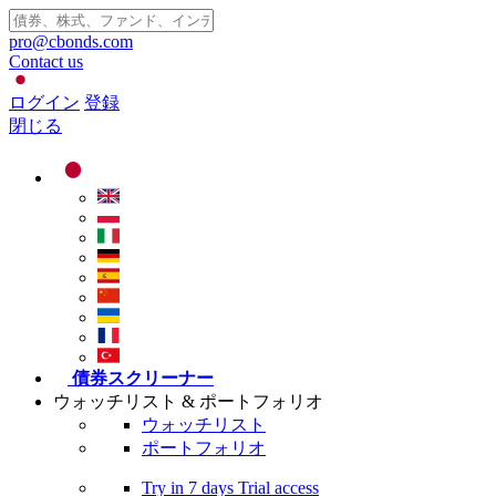
pro@cbonds.com
Contact us
ログイン
登録
閉じる
債券スクリーナー
ウォッチリスト & ポートフォリオ
ウォッチリスト
ポートフォリオ
Try in
7 days
Trial access