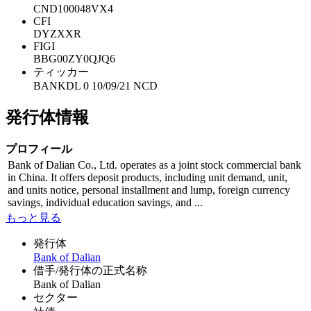
CND100048VX4
CFI
DYZXXR
FIGI
BBG00ZY0QJQ6
ティッカー
BANKDL 0 10/09/21 NCD
発行体情報
プロフィール
Bank of Dalian Co., Ltd. operates as a joint stock commercial bank
in China. It offers deposit products, including unit demand, unit,
and units notice, personal installment and lump, foreign currency
savings, individual education savings, and ...
もっと見る
発行体
Bank of Dalian
借手/発行体の正式名称
Bank of Dalian
セクター