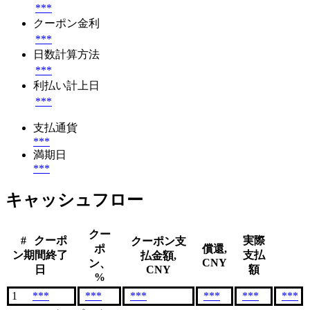
***
クーポン金利
***
日数計算方法
***
利払い計上日
***
支払通貨
***
満期日
***
キャッシュフロー
クー
#
クーポ
実際
クーポン支
ポ
償還,
ン期間終了
支払
払金額,
CNY
ン、
日
CNY
額
%
1
***
***
***
***
***
***