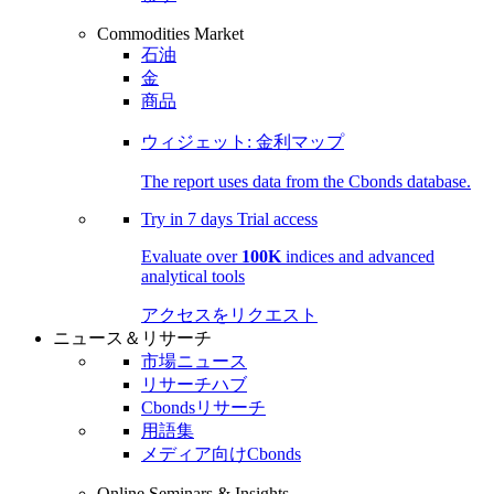
Commodities Market
石油
金
商品
ウィジェット: 金利マップ
The report uses data from the Cbonds database.
Try in
7 days
Trial access
Evaluate over
100K
indices and advanced
analytical tools
アクセスをリクエスト
ニュース＆リサーチ
市場ニュース
リサーチハブ
Cbondsリサーチ
用語集
メディア向けCbonds
Online Seminars & Insights