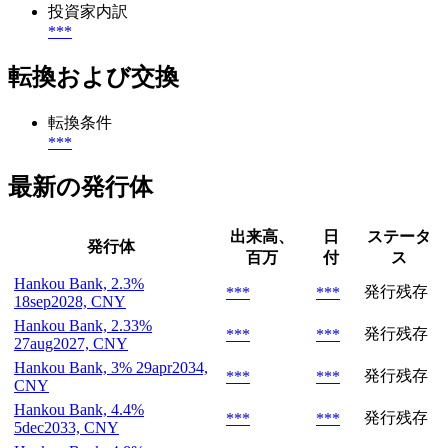
投資家内訳
***
転換および交換
転換条件
***
最新の発行体
出来高、
日
ステータ
発行体
百万
付
ス
Hankou Bank, 2.3%
発行残存
***
***
18sep2028, CNY
Hankou Bank, 2.33%
発行残存
***
***
27aug2027, CNY
Hankou Bank, 3% 29apr2034,
発行残存
***
***
CNY
Hankou Bank, 4.4%
発行残存
***
***
5dec2033, CNY