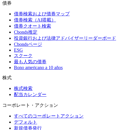
債券
債券検索および債券マップ
債券検索（AI搭載）
債券クオート検索
Cbonds推定
投資銀行および法律アドバイザーリーダーボード
Cbondsページ
ESG
スクーク
最も人気の債券
Bono americano a 10 años
株式
株式検索
配当カレンダー
コーポレート・アクション
すべてのコーポレートアクション
デフォルト
新規債券発行