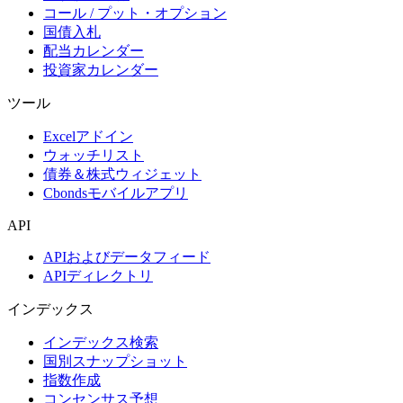
コール / プット・オプション
国債入札
配当カレンダー
投資家カレンダー
ツール
Excelアドイン
ウォッチリスト
債券＆株式ウィジェット
Cbondsモバイルアプリ
API
APIおよびデータフィード
APIディレクトリ
インデックス
インデックス検索
国別スナップショット
指数作成
コンセンサス予想