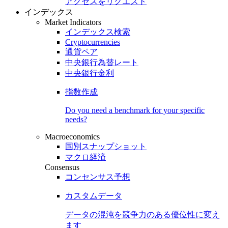
アクセスをリクエスト
インデックス
Market Indicators
インデックス検索
Cryptocurrencies
通貨ペア
中央銀行為替レート
中央銀行金利
指数作成
Do you need a benchmark for your specific
needs?
Macroeconomics
国別スナップショット
マクロ経済
Consensus
コンセンサス予想
カスタムデータ
データの混沌を競争力のある
優位性
に変え
ます