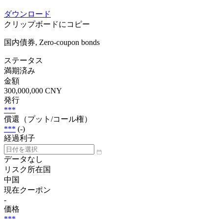
ダウンロード
クリップボードにコピー
国内債券, Zero-coupon bonds
ステータス
満期済み
金額
300,000,000 CNY
発行
***
償還（プット/コール権）
***
(-)
経過利子
データなし
リスク所在国
中国
現在クーポン
-
価格
***