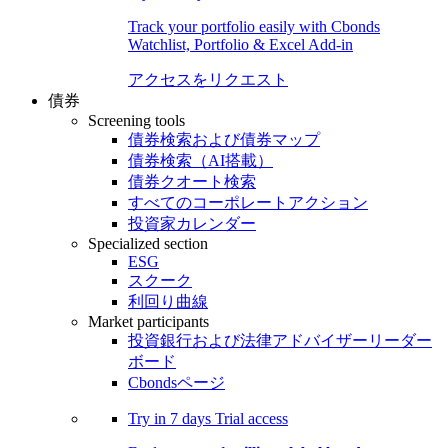
Track your portfolio easily with Cbonds
Watchlist, Portfolio & Excel Add-in
アクセスをリクエスト
債券
Screening tools
債券検索および債券マップ
債券検索（AI搭載）
債券クオート検索
すべてのコーポレートアクション
投資家カレンダー
Specialized section
ESG
スクーク
利回り曲線
Market participants
投資銀行および法律アドバイザーリーダー
ボード
Cbondsページ
Try in
7 days
Trial access