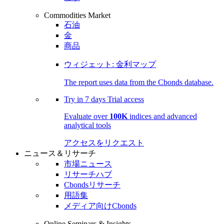
Commodities Market
石油
金
商品
ウィジェット: 金利マップ
The report uses data from the Cbonds database.
Try in
7 days
Trial access
Evaluate over
100K
indices and advanced
analytical tools
アクセスをリクエスト
ニュース＆リサーチ
市場ニュース
リサーチハブ
Cbondsリサーチ
用語集
メディア向けCbonds
Online Seminars & Insights