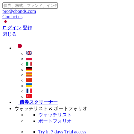
pro@cbonds.com
Contact us
ログイン
登録
閉じる
債券スクリーナー
ウォッチリスト & ポートフォリオ
ウォッチリスト
ポートフォリオ
Try in
7 days
Trial access