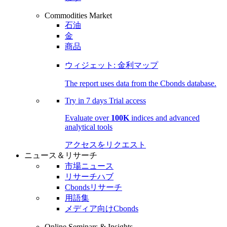
Commodities Market
石油
金
商品
ウィジェット: 金利マップ
The report uses data from the Cbonds database.
Try in
7 days
Trial access
Evaluate over
100K
indices and advanced
analytical tools
アクセスをリクエスト
ニュース＆リサーチ
市場ニュース
リサーチハブ
Cbondsリサーチ
用語集
メディア向けCbonds
Online Seminars & Insights