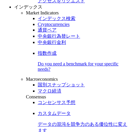
アクセスをリクエスト
インデックス
Market Indicators
インデックス検索
Cryptocurrencies
通貨ペア
中央銀行為替レート
中央銀行金利
指数作成
Do you need a benchmark for your specific
needs?
Macroeconomics
国別スナップショット
マクロ経済
Consensus
コンセンサス予想
カスタムデータ
データの混沌を競争力のある
優位性
に変え
ます