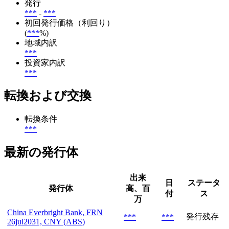
発行
***
-
***
初回発行価格（利回り）
(
***
%)
地域内訳
***
投資家内訳
***
転換および交換
転換条件
***
最新の発行体
出来
日
ステータ
発行体
高、百
付
ス
万
China Everbright Bank, FRN
発行残存
***
***
26jul2031, CNY (ABS)