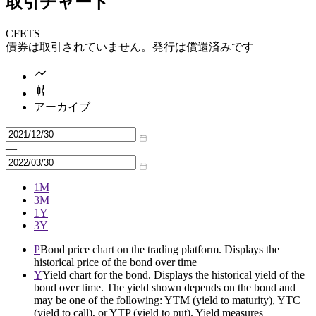
取引チャート
CFETS
債券は取引されていません。発行は償還済みです
アーカイブ
—
1M
3M
1Y
3Y
P
Bond price chart on the trading platform. Displays the
historical price of the bond over time
Y
Yield chart for the bond. Displays the historical yield of the
bond over time. The yield shown depends on the bond and
may be one of the following: YTM (yield to maturity), YTC
(yield to call), or YTP (yield to put). Yield measures