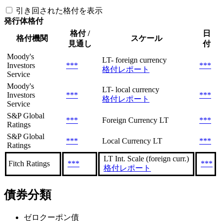
引き回された格付を表示
発行体格付
格付 /
日
格付機関
スケール
見通し
付
Moody's
LT- foreign currency
Investors
***
***
格付レポート
Service
Moody's
LT- local currency
Investors
***
***
格付レポート
Service
S&P Global
***
Foreign Currency LT
***
Ratings
S&P Global
***
Local Currency LT
***
Ratings
LT Int. Scale (foreign curr.)
Fitch Ratings
***
***
格付レポート
債券分類
ゼロクーポン債