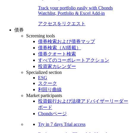
Track your portfolio easily with Cbonds
Watchlist, Portfolio & Excel Add-in
アクセスをリクエスト
債券
Screening tools
債券検索および債券マップ
債券検索（AI搭載）
債券クオート検索
すべてのコーポレートアクション
投資家カレンダー
Specialized section
ESG
スクーク
利回り曲線
Market participants
投資銀行および法律アドバイザーリーダー
ボード
Cbondsページ
Try in
7 days
Trial access