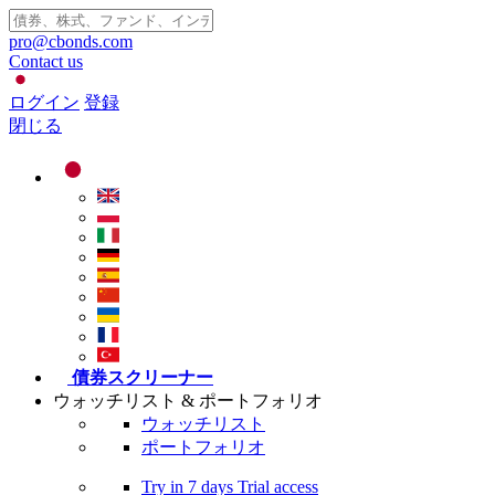
pro@cbonds.com
Contact us
ログイン
登録
閉じる
債券スクリーナー
ウォッチリスト & ポートフォリオ
ウォッチリスト
ポートフォリオ
Try in
7 days
Trial access