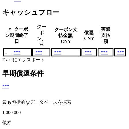
キャッシュフロー
クー
#
クーポ
実際
クーポン支
ポ
償還,
ン期間終了
支払
払金額,
CNY
ン、
日
CNY
額
%
1
***
***
***
***
***
***
Excelにエクスポート
早期償還条件
***
最も包括的なデータベースを探索
1 000 000
債券