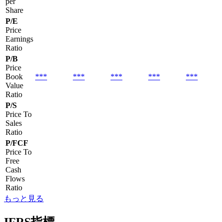
per
Share
P/E
Price
Earnings
Ratio
P/B
Price
Book
***
***
***
***
***
Value
Ratio
P/S
Price To
Sales
Ratio
P/FCF
Price To
Free
Cash
Flows
Ratio
もっと見る