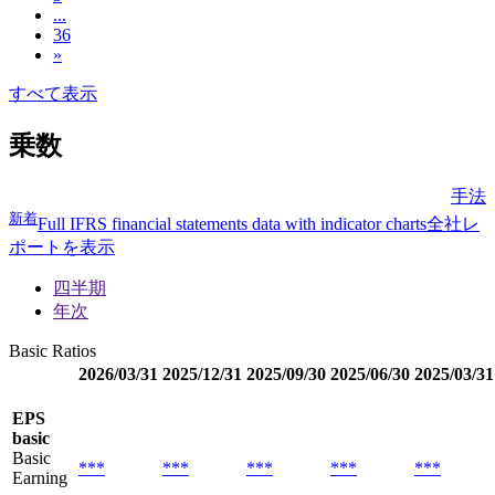
...
36
»
すべて表示
乗数
手法
新着
Full IFRS financial statements data with indicator charts
全社レ
ポートを表示
四半期
年次
Basic Ratios
2026/03/31
2025/12/31
2025/09/30
2025/06/30
2025/03/31
EPS
basic
Basic
***
***
***
***
***
Earning