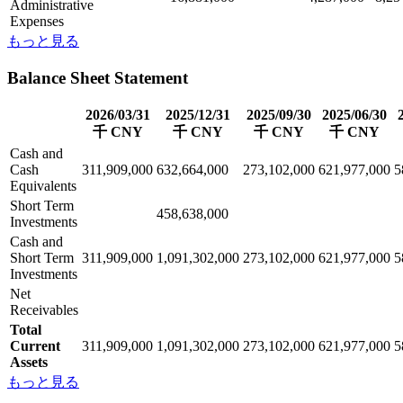
Administrative
Expenses
もっと見る
Balance Sheet Statement
2026/03/31
2025/12/31
2025/09/30
2025/06/30
千 CNY
千 CNY
千 CNY
千 CNY
Cash and
Cash
311,909,000
632,664,000
273,102,000
621,977,000
5
Equivalents
Short Term
458,638,000
Investments
Cash and
Short Term
311,909,000
1,091,302,000
273,102,000
621,977,000
5
Investments
Net
Receivables
Total
Current
311,909,000
1,091,302,000
273,102,000
621,977,000
5
Assets
もっと見る