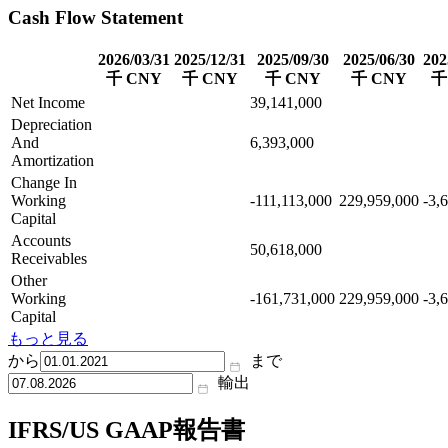
Cash Flow Statement
2026/03/31
2025/12/31
2025/09/30
2025/06/30
202
千 CNY
千 CNY
千 CNY
千 CNY
千
Net Income
39,141,000
Depreciation
And
6,393,000
Amortization
Change In
Working
-111,113,000
229,959,000
-3,
Capital
Accounts
50,618,000
Receivables
Other
Working
-161,731,000
229,959,000
-3,
Capital
もっと見る
から
まで
輸出
IFRS/US GAAP報告書