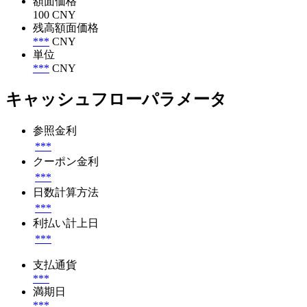
額面価格
100 CNY
残高額面価格
***
CNY
単位
***
CNY
キャッシュフローパラメータ
参照金利
***
クーポン金利
***
日数計算方法
***
利払い計上日
***
支払通貨
***
満期日
***