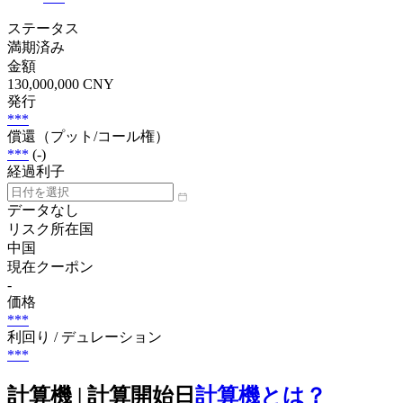
ステータス
満期済み
金額
130,000,000 CNY
発行
***
償還（プット/コール権）
***
(-)
経過利子
データなし
リスク所在国
中国
現在クーポン
-
価格
***
利回り / デュレーション
***
計算機 | 計算開始日
計算機とは？