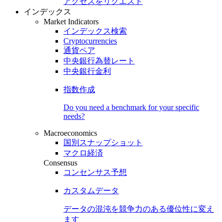
アクセスをリクエスト
インデックス
Market Indicators
インデックス検索
Cryptocurrencies
通貨ペア
中央銀行為替レート
中央銀行金利
指数作成
Do you need a benchmark for your specific
needs?
Macroeconomics
国別スナップショット
マクロ経済
Consensus
コンセンサス予想
カスタムデータ
データの混沌を競争力のある
優位性
に変え
ます