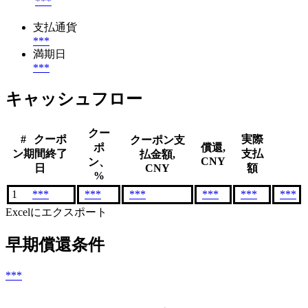
***
支払通貨
***
満期日
***
キャッシュフロー
クー
#
クーポ
実際
クーポン支
ポ
償還,
ン期間終了
支払
払金額,
CNY
ン、
日
CNY
額
%
1
***
***
***
***
***
***
Excelにエクスポート
早期償還条件
***