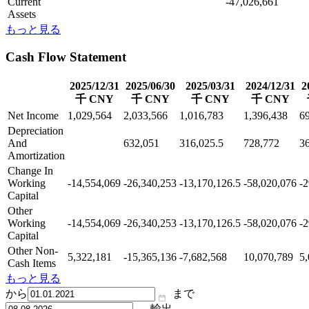
Current
-47,026,661
Assets
もっと見る
Cash Flow Statement
2025/12/31
2025/06/30
2025/03/31
2024/12/31
2
千 CNY
千 CNY
千 CNY
千 CNY
Net Income
1,029,564
2,033,566
1,016,783
1,396,438
6
Depreciation
And
632,051
316,025.5
728,772
3
Amortization
Change In
Working
-14,554,069
-26,340,253
-13,170,126.5
-58,020,076
-2
Capital
Other
Working
-14,554,069
-26,340,253
-13,170,126.5
-58,020,076
-2
Capital
Other Non-
5,322,181
-15,365,136
-7,682,568
10,070,789
5,
Cash Items
もっと見る
から
まで
輸出