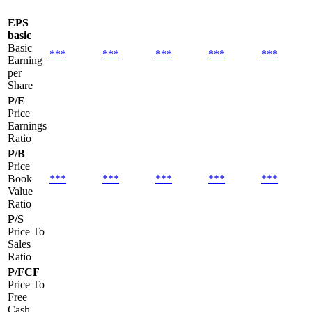
EPS
basic
Basic
***
***
***
***
***
Earning
per
Share
P/E
Price
Earnings
Ratio
P/B
Price
Book
***
***
***
***
***
Value
Ratio
P/S
Price To
Sales
Ratio
P/FCF
Price To
Free
Cash