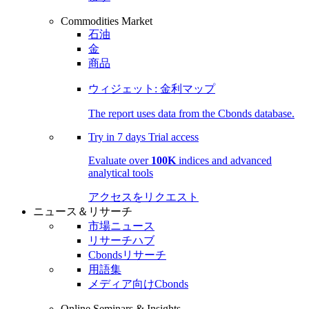
Commodities Market
石油
金
商品
ウィジェット: 金利マップ
The report uses data from the Cbonds database.
Try in
7 days
Trial access
Evaluate over
100K
indices and advanced
analytical tools
アクセスをリクエスト
ニュース＆リサーチ
市場ニュース
リサーチハブ
Cbondsリサーチ
用語集
メディア向けCbonds
Online Seminars & Insights