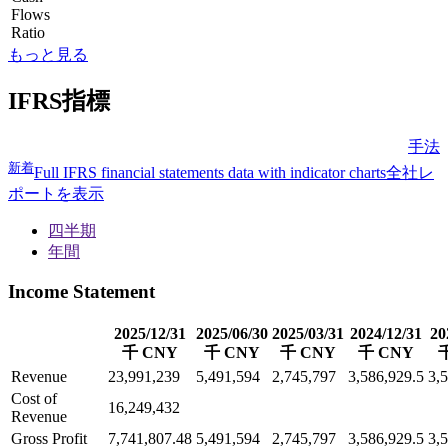
Flows
Ratio
もっと見る
IFRS指標
手法
新着
Full IFRS financial statements data with indicator charts
全社レ
ポートを表示
四半期
年間
Income Statement
2025/12/31
2025/06/30
2025/03/31
2024/12/31
20
千 CNY
千 CNY
千 CNY
千 CNY
Revenue
23,991,239
5,491,594
2,745,797
3,586,929.5
3,
Cost of
16,249,432
Revenue
Gross Profit
7,741,807.48
5,491,594
2,745,797
3,586,929.5
3,