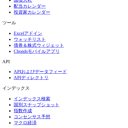
国債入札
配当カレンダー
投資家カレンダー
ツール
Excelアドイン
ウォッチリスト
債券＆株式ウィジェット
Cbondsモバイルアプリ
API
APIおよびデータフィード
APIディレクトリ
インデックス
インデックス検索
国別スナップショット
指数作成
コンセンサス予想
マクロ経済