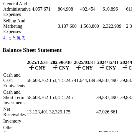
General And
Administrative
4,057,671
804,908
402,454
610,896
61
Expenses
Selling And
Marketing
3,137,600
1,568,800
2,322,909
2,
Expenses
もっと見る
Balance Sheet Statement
2025/12/31
2025/06/30
2025/03/31
2024/12/31
2024/
千 CNY
千 CNY
千 CNY
千 CNY
千 
Cash and
Cash
58,608,762
153,415,245
41,644,189
39,837,490
39,83
Equivalents
Cash and
Short Term
58,608,762
153,415,245
39,837,490
39,83
Investments
Net
13,123,401
32,329,175
47,026,661
Receivables
Inventory
Other