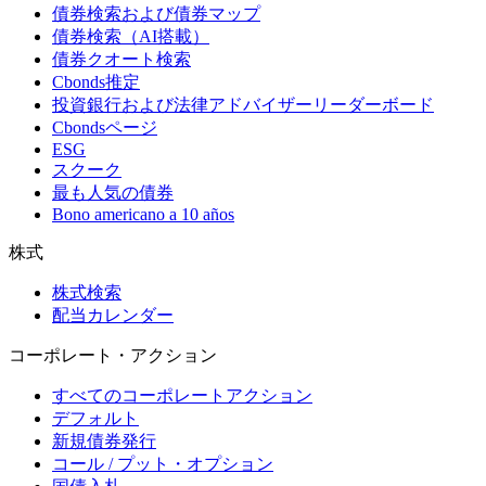
債券検索および債券マップ
債券検索（AI搭載）
債券クオート検索
Cbonds推定
投資銀行および法律アドバイザーリーダーボード
Cbondsページ
ESG
スクーク
最も人気の債券
Bono americano a 10 años
株式
株式検索
配当カレンダー
コーポレート・アクション
すべてのコーポレートアクション
デフォルト
新規債券発行
コール / プット・オプション