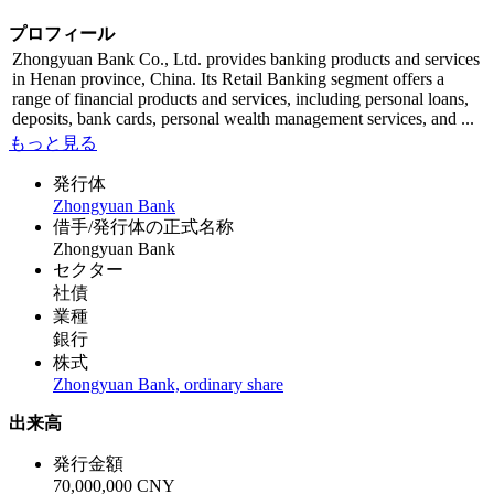
プロフィール
Zhongyuan Bank Co., Ltd. provides banking products and services
in Henan province, China. Its Retail Banking segment offers a
range of financial products and services, including personal loans,
deposits, bank cards, personal wealth management services, and ...
もっと見る
発行体
Zhongyuan Bank
借手/発行体の正式名称
Zhongyuan Bank
セクター
社債
業種
銀行
株式
Zhongyuan Bank, ordinary share
出来高
発行金額
70,000,000 CNY