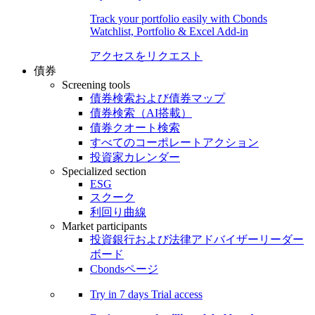
Track your portfolio easily with Cbonds
Watchlist, Portfolio & Excel Add-in
アクセスをリクエスト
債券
Screening tools
債券検索および債券マップ
債券検索（AI搭載）
債券クオート検索
すべてのコーポレートアクション
投資家カレンダー
Specialized section
ESG
スクーク
利回り曲線
Market participants
投資銀行および法律アドバイザーリーダー
ボード
Cbondsページ
Try in
7 days
Trial access