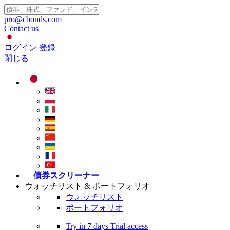
pro@cbonds.com
Contact us
ログイン
登録
閉じる
債券スクリーナー
ウォッチリスト & ポートフォリオ
ウォッチリスト
ポートフォリオ
Try in
7 days
Trial access