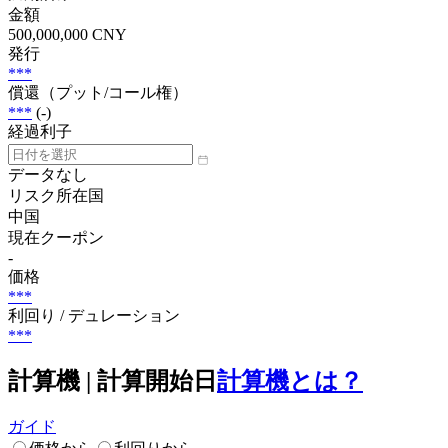
金額
500,000,000 CNY
発行
***
償還（プット/コール権）
***
(-)
経過利子
データなし
リスク所在国
中国
現在クーポン
-
価格
***
利回り / デュレーション
***
計算機 | 計算開始日
計算機とは？
ガイド