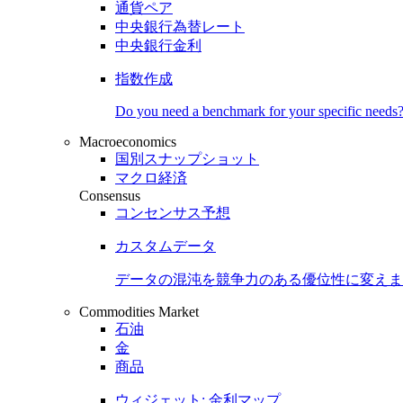
通貨ペア
中央銀行為替レート
中央銀行金利
指数作成
Do you need a benchmark for your specific needs
Macroeconomics
国別スナップショット
マクロ経済
Consensus
コンセンサス予想
カスタムデータ
データの混沌を競争力のある
優位性
に変えま
Commodities Market
石油
金
商品
ウィジェット: 金利マップ