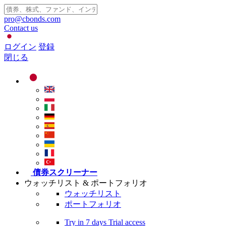
pro@cbonds.com
Contact us
ログイン
登録
閉じる
債券スクリーナー
ウォッチリスト & ポートフォリオ
ウォッチリスト
ポートフォリオ
Try in
7 days
Trial access