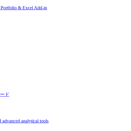
, Portfolio & Excel Add-in
ード
 advanced analytical tools