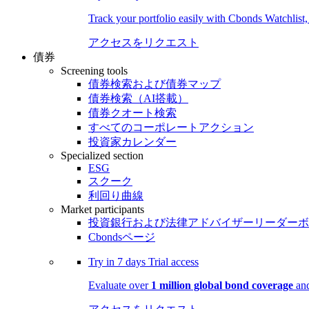
Track your portfolio easily with Cbonds Watchlist
アクセスをリクエスト
債券
Screening tools
債券検索および債券マップ
債券検索（AI搭載）
債券クオート検索
すべてのコーポレートアクション
投資家カレンダー
Specialized section
ESG
スクーク
利回り曲線
Market participants
投資銀行および法律アドバイザーリーダーボ
Cbondsページ
Try in
7 days
Trial access
Evaluate over
1 million global bond coverage
and