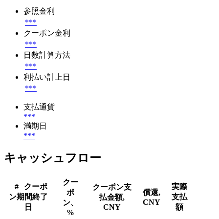
参照金利
***
クーポン金利
***
日数計算方法
***
利払い計上日
***
支払通貨
***
満期日
***
キャッシュフロー
クー
#
クーポ
実際
クーポン支
ポ
償還,
ン期間終了
支払
払金額,
CNY
ン、
日
CNY
額
%