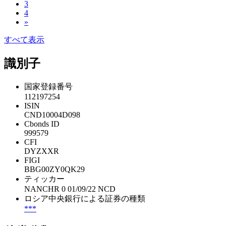
3
4
»
すべて表示
識別子
国家登録番号
112197254
ISIN
CND10004D098
Cbonds ID
999579
CFI
DYZXXR
FIGI
BBG00ZY0QK29
ティッカー
NANCHR 0 01/09/22 NCD
ロシア中央銀行による証券の種類
***