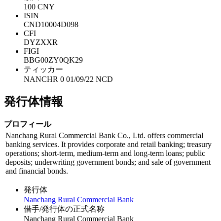
100 CNY
ISIN
CND10004D098
CFI
DYZXXR
FIGI
BBG00ZY0QK29
ティッカー
NANCHR 0 01/09/22 NCD
発行体情報
プロフィール
Nanchang Rural Commercial Bank Co., Ltd. offers commercial
banking services. It provides corporate and retail banking; treasury
operations; short-term, medium-term and long-term loans; public
deposits; underwriting government bonds; and sale of government
and financial bonds.
発行体
Nanchang Rural Commercial Bank
借手/発行体の正式名称
Nanchang Rural Commercial Bank