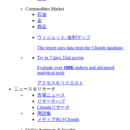
Commodities Market
石油
金
商品
ウィジェット: 金利マップ
The report uses data from the Cbonds database.
Try in
7 days
Trial access
Evaluate over
100K
indices and advanced
analytical tools
アクセスをリクエスト
ニュース＆リサーチ
市場ニュース
リサーチハブ
Cbondsリサーチ
用語集
メディア向けCbonds
Online Seminars & Insights