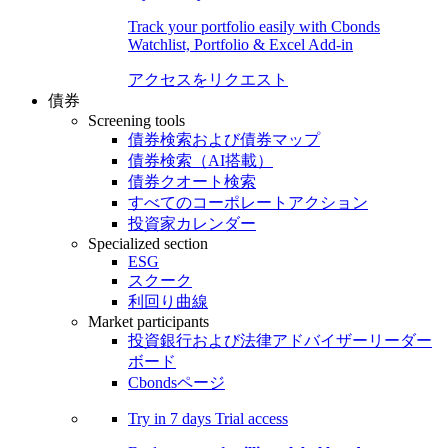
Track your portfolio easily with Cbonds
Watchlist, Portfolio & Excel Add-in
アクセスをリクエスト
債券
Screening tools
債券検索および債券マップ
債券検索（AI搭載）
債券クオート検索
すべてのコーポレートアクション
投資家カレンダー
Specialized section
ESG
スクーク
利回り曲線
Market participants
投資銀行および法律アドバイザーリーダー
ボード
Cbondsページ
Try in
7 days
Trial access