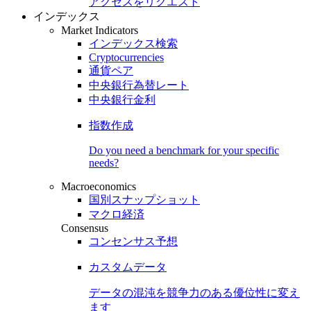
アクセスをリクエスト
インデックス
Market Indicators
インデックス検索
Cryptocurrencies
通貨ペア
中央銀行為替レート
中央銀行金利
指数作成
Do you need a benchmark for your specific
needs?
Macroeconomics
国別スナップショット
マクロ経済
Consensus
コンセンサス予想
カスタムデータ
データの混沌を競争力のある
優位性
に変え
ます