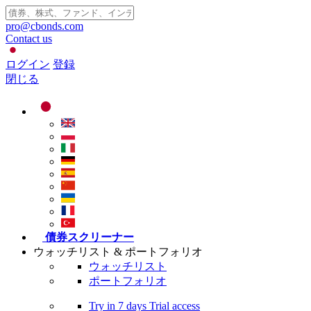
pro@cbonds.com
Contact us
ログイン
登録
閉じる
債券スクリーナー
ウォッチリスト & ポートフォリオ
ウォッチリスト
ポートフォリオ
Try in
7 days
Trial access