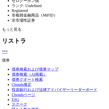
ゼロクーポン債
ランク: Undefined
Registered
非複雑金融商品（MiFID）
非市場性証券
もっと見る
リストラ
***
債券
債券検索および債券マップ
債券検索（AI搭載）
債券クオート検索
Cbonds推定
投資銀行および法律アドバイザーリーダーボード
Cbondsページ
ESG
スクーク