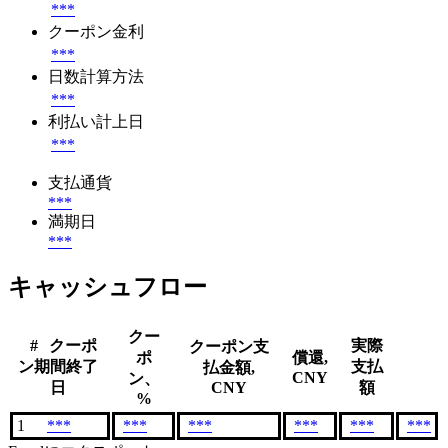
***
クーポン金利
***
日数計算方法
***
利払い計上日
***
支払通貨
***
満期日
***
キャッシュフロー
クー
#
クーポ
実際
クーポン支
ポ
償還,
ン期間終了
支払
払金額,
CNY
ン、
日
CNY
額
%
1
***
***
***
***
***
***