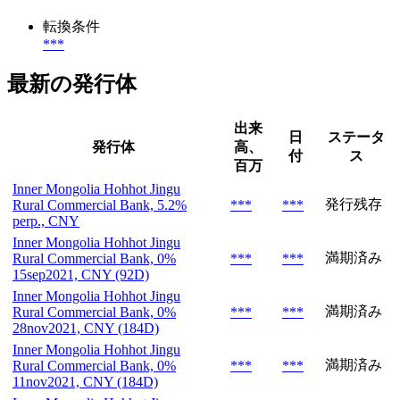
転換条件
***
最新の発行体
出来
日
ステータ
発行体
高、
付
ス
百万
Inner Mongolia Hohhot Jingu
発行残存
Rural Commercial Bank, 5.2%
***
***
perp., CNY
Inner Mongolia Hohhot Jingu
満期済み
Rural Commercial Bank, 0%
***
***
15sep2021, CNY (92D)
Inner Mongolia Hohhot Jingu
満期済み
Rural Commercial Bank, 0%
***
***
28nov2021, CNY (184D)
Inner Mongolia Hohhot Jingu
満期済み
Rural Commercial Bank, 0%
***
***
11nov2021, CNY (184D)