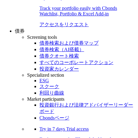
Track your portfolio easily with Cbonds
Watchlist, Portfolio & Excel Add-in
アクセスをリクエスト
債券
Screening tools
債券検索および債券マップ
債券検索（AI搭載）
債券クオート検索
すべてのコーポレートアクション
投資家カレンダー
Specialized section
ESG
スクーク
利回り曲線
Market participants
投資銀行および法律アドバイザーリーダー
ボード
Cbondsページ
Try in
7 days
Trial access