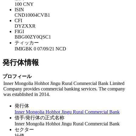
100 CNY
ISIN
CND10004CVB1
CFI
DYZXXR
FIGI
BBG00ZY0QSC1
ティッカー
IMIGBK 0 07/09/21 NCD
発行体情報
プロフィール
Inner Mongolia Hohhot Jingu Rural Commercial Bank Limited
Company provides commercial banking services. The company
was established in 2014.
発行体
Inner Mongolia Hohhot Jingu Rural Commercial Bank
借手/発行体の正式名称
Inner Mongolia Hohhot Jingu Rural Commercial Bank
セクター
社債