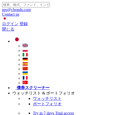
pro@cbonds.com
Contact us
ログイン
登録
閉じる
債券スクリーナー
ウォッチリスト & ポートフォリオ
ウォッチリスト
ポートフォリオ
Try in
7 days
Trial access