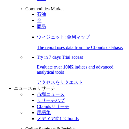
Commodities Market
石油
金
商品
ウィジェット: 金利マップ
The report uses data from the Cbonds database.
Try in
7 days
Trial access
Evaluate over
100K
indices and advanced
analytical tools
アクセスをリクエスト
ニュース＆リサーチ
市場ニュース
リサーチハブ
Cbondsリサーチ
用語集
メディア向けCbonds
Online Seminars & Insights