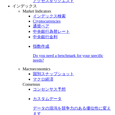
アクセスをリクエスト
インデックス
Market Indicators
インデックス検索
Cryptocurrencies
通貨ペア
中央銀行為替レート
中央銀行金利
指数作成
Do you need a benchmark for your specific
needs?
Macroeconomics
国別スナップショット
マクロ経済
Consensus
コンセンサス予想
カスタムデータ
データの混沌を競争力のある
優位性
に変え
ます