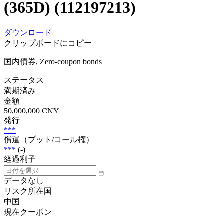
(365D) (112197213)
ダウンロード
クリップボードにコピー
国内債券, Zero-coupon bonds
ステータス
満期済み
金額
50,000,000 CNY
発行
***
償還（プット/コール権）
***
(-)
経過利子
データなし
リスク所在国
中国
現在クーポン
-