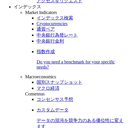
アクセスをリクエスト
インデックス
Market Indicators
インデックス検索
Cryptocurrencies
通貨ペア
中央銀行為替レート
中央銀行金利
指数作成
Do you need a benchmark for your specific
needs?
Macroeconomics
国別スナップショット
マクロ経済
Consensus
コンセンサス予想
カスタムデータ
データの混沌を競争力のある
優位性
に変え
ます