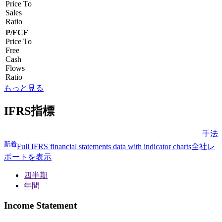
Price To
Sales
Ratio
P/FCF
Price To
Free
Cash
Flows
Ratio
もっと見る
IFRS指標
手法
新着
Full IFRS financial statements data with indicator charts
全社レ
ポートを表示
四半期
年間
Income Statement