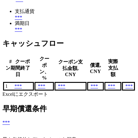
支払通貨
***
満期日
***
キャッシュフロー
クー
#
クーポ
実際
クーポン支
ポ
償還,
ン期間終了
支払
払金額,
CNY
ン、
日
CNY
額
%
1
***
***
***
***
***
***
Excelにエクスポート
早期償還条件
***