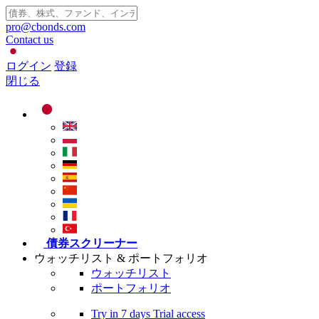
pro@cbonds.com
Contact us
ログイン
登録
閉じる
債券スクリーナー
ウォッチリスト & ポートフォリオ
ウォッチリスト
ポートフォリオ
Try in
7 days
Trial access