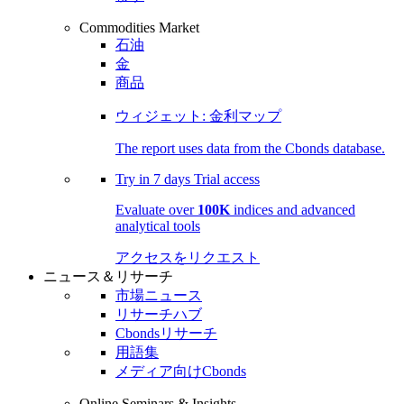
Commodities Market
石油
金
商品
ウィジェット: 金利マップ
The report uses data from the Cbonds database.
Try in
7 days
Trial access
Evaluate over
100K
indices and advanced
analytical tools
アクセスをリクエスト
ニュース＆リサーチ
市場ニュース
リサーチハブ
Cbondsリサーチ
用語集
メディア向けCbonds
Online Seminars & Insights