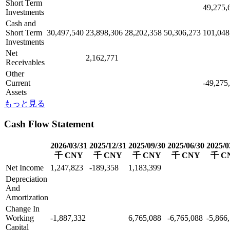
Short Term
49,275,
Investments
Cash and
Short Term
30,497,540
23,898,306
28,202,358
50,306,273
101,048
Investments
Net
2,162,771
Receivables
Other
Current
-49,275
Assets
もっと見る
Cash Flow Statement
2026/03/31
2025/12/31
2025/09/30
2025/06/30
2025/0
千 CNY
千 CNY
千 CNY
千 CNY
千 C
Net Income
1,247,823
-189,358
1,183,399
Depreciation
And
Amortization
Change In
Working
-1,887,332
6,765,088
-6,765,088
-5,866
Capital