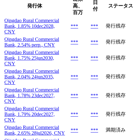
日
発行体
高、
ステータス
付
百万
Qingdao Rural Commercial
発行残存
Bank, 1.85% 10dec2028,
***
***
CNY
Qingdao Rural Commercial
発行残存
***
***
Bank, 2.54% perp., CNY
Qingdao Rural Commercial
発行残存
Bank, 1.75% 25jun2030,
***
***
CNY
Qingdao Rural Commercial
発行残存
Bank, 2.04% 24jun2035,
***
***
CNY
Qingdao Rural Commercial
発行残存
Bank, 1.78% 23dec2027,
***
***
CNY
Qingdao Rural Commercial
発行残存
Bank, 1.79% 20dec2027,
***
***
CNY
Qingdao Rural Commercial
満期済み
***
***
Bank, 2.65% 28jul2026, CNY