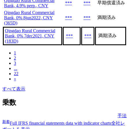
Qingdao Rural Commercial
早期償還済み
***
***
Bank, 4.9% perp., CNY
Qingdao Rural Commercial
満期済み
Bank, 0% 8jun2022, CNY
***
***
(365D)
Qingdao Rural Commercial
満期済み
Bank, 0% 7dec2021, CNY
***
***
(183D)
1
2
3
...
22
»
すべて表示
乗数
手法
新着
Full IFRS financial statements data with indicator charts
全社レ