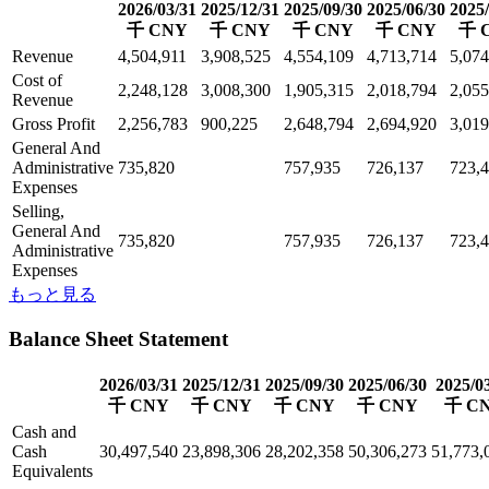
2026/03/31
2025/12/31
2025/09/30
2025/06/30
2025/
千 CNY
千 CNY
千 CNY
千 CNY
千 
Revenue
4,504,911
3,908,525
4,554,109
4,713,714
5,074
Cost of
2,248,128
3,008,300
1,905,315
2,018,794
2,055
Revenue
Gross Profit
2,256,783
900,225
2,648,794
2,694,920
3,019
General And
Administrative
735,820
757,935
726,137
723,
Expenses
Selling,
General And
735,820
757,935
726,137
723,
Administrative
Expenses
もっと見る
Balance Sheet Statement
2026/03/31
2025/12/31
2025/09/30
2025/06/30
2025/0
千 CNY
千 CNY
千 CNY
千 CNY
千 C
Cash and
Cash
30,497,540
23,898,306
28,202,358
50,306,273
51,773,
Equivalents