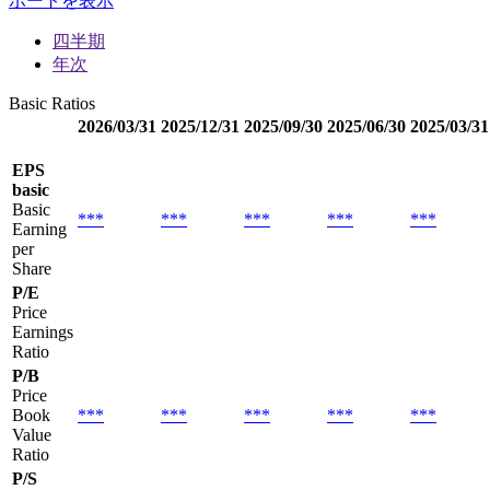
ポートを表示
四半期
年次
Basic Ratios
2026/03/31
2025/12/31
2025/09/30
2025/06/30
2025/03/31
EPS
basic
Basic
***
***
***
***
***
Earning
per
Share
P/E
Price
Earnings
Ratio
P/B
Price
Book
***
***
***
***
***
Value
Ratio
P/S