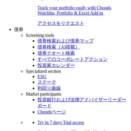
Track your portfolio easily with Cbonds
Watchlist, Portfolio & Excel Add-in
アクセスをリクエスト
債券
Screening tools
債券検索および債券マップ
債券検索（AI搭載）
債券クオート検索
すべてのコーポレートアクション
投資家カレンダー
Specialized section
ESG
スクーク
利回り曲線
Market participants
投資銀行および法律アドバイザーリーダー
ボード
Cbondsページ
Try in
7 days
Trial access