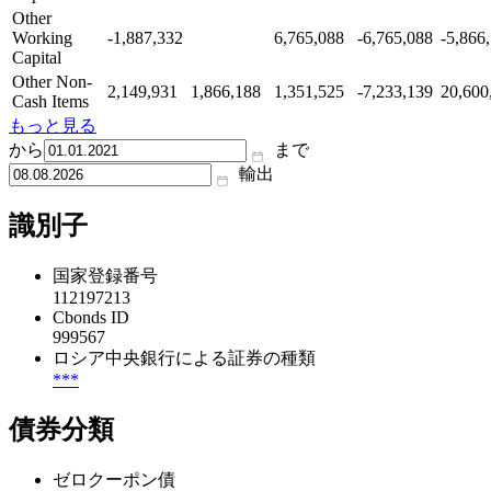
Other
Working
-1,887,332
6,765,088
-6,765,088
-5,866
Capital
Other Non-
2,149,931
1,866,188
1,351,525
-7,233,139
20,600
Cash Items
もっと見る
から
まで
輸出
識別子
国家登録番号
112197213
Cbonds ID
999567
ロシア中央銀行による証券の種類
***
債券分類
ゼロクーポン債