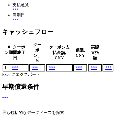
支払通貨
***
満期日
***
キャッシュフロー
クー
#
クーポ
実際
クーポン支
ポ
償還,
ン期間終了
支払
払金額,
CNY
ン、
日
CNY
額
%
1
***
***
***
***
***
***
Excelにエクスポート
早期償還条件
***
最も包括的なデータベースを探索