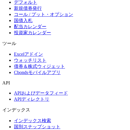
デフォルト
新規債券発行
コール / プット・オプション
国債入札
配当カレンダー
投資家カレンダー
ツール
Excelアドイン
ウォッチリスト
債券＆株式ウィジェット
Cbondsモバイルアプリ
API
APIおよびデータフィード
APIディレクトリ
インデックス
インデックス検索
国別スナップショット