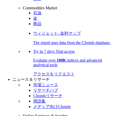
Commodities Market
石油
金
商品
ウィジェット: 金利マップ
The report uses data from the Cbonds database.
Try in
7 days
Trial access
Evaluate over
100K
indices and advanced
analytical tools
アクセスをリクエスト
ニュース＆リサーチ
市場ニュース
リサーチハブ
Cbondsリサーチ
用語集
メディア向けCbonds
Online Seminars & Insights