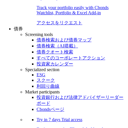
Track your portfolio easily with Cbonds
Watchlist, Portfolio & Excel Add-in
アクセスをリクエスト
債券
Screening tools
債券検索および債券マップ
債券検索（AI搭載）
債券クオート検索
すべてのコーポレートアクション
投資家カレンダー
Specialized section
ESG
スクーク
利回り曲線
Market participants
投資銀行および法律アドバイザーリーダー
ボード
Cbondsページ
Try in
7 days
Trial access