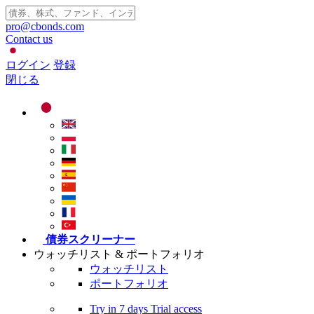
pro@cbonds.com
Contact us
ログイン
登録
閉じる
債券スクリーナー
ウォッチリスト & ポートフォリオ
ウォッチリスト
ポートフォリオ
Try in
7 days
Trial access