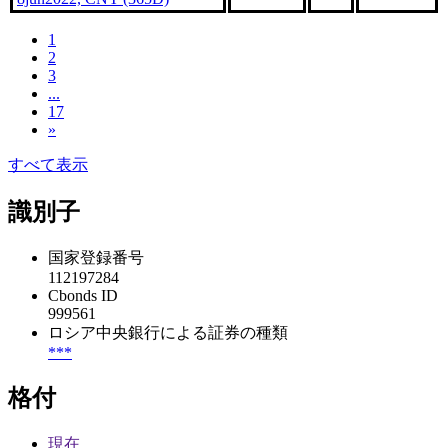
1
2
3
...
17
»
すべて表示
識別子
国家登録番号
112197284
Cbonds ID
999561
ロシア中央銀行による証券の種類
***
格付
現在