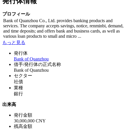
発行体情報
プロフィール
Bank of Quanzhou Co., Ltd. provides banking products and
services. The company accepts savings, notice, renminbi, demand,
and time deposits; and offers bank and business cards, as well as
various loan products to small and micro ...
もっと見る
発行体
Bank of Quanzhou
借手/発行体の正式名称
Bank of Quanzhou
セクター
社債
業種
銀行
出来高
発行金額
30,000,000 CNY
残高金額