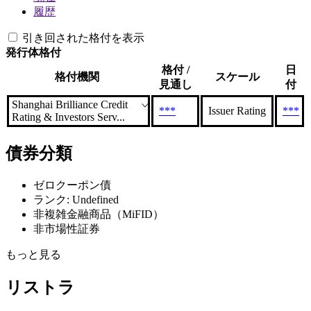
履歴
引き回された格付を表示
発行体格付
格付 /
日
格付機関
スケール
見通し
付
Shanghai Brilliance Credit
***
Issuer Rating
***
Rating & Investors Serv...
債券分類
ゼロクーポン債
ランク: Undefined
非複雑金融商品（MiFID）
非市場性証券
もっと見る
リストラ