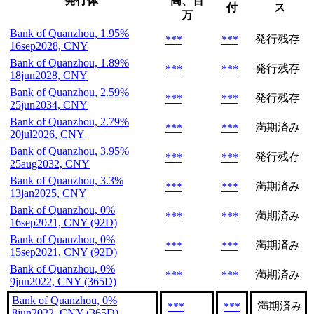
発行体
高、百
付
ス
万
Bank of Quanzhou, 1.95%
発行残存
***
***
16sep2028, CNY
Bank of Quanzhou, 1.89%
発行残存
***
***
18jun2028, CNY
Bank of Quanzhou, 2.59%
発行残存
***
***
25jun2034, CNY
Bank of Quanzhou, 2.79%
満期済み
***
***
20jul2026, CNY
Bank of Quanzhou, 3.95%
発行残存
***
***
25aug2032, CNY
Bank of Quanzhou, 3.3%
満期済み
***
***
13jan2025, CNY
Bank of Quanzhou, 0%
満期済み
***
***
16sep2021, CNY (92D)
Bank of Quanzhou, 0%
満期済み
***
***
15sep2021, CNY (92D)
Bank of Quanzhou, 0%
満期済み
***
***
9jun2022, CNY (365D)
Bank of Quanzhou, 0%
満期済み
***
***
8jun2022, CNY (365D)