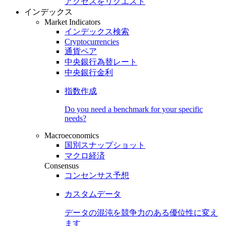
アクセスをリクエスト
インデックス
Market Indicators
インデックス検索
Cryptocurrencies
通貨ペア
中央銀行為替レート
中央銀行金利
指数作成
Do you need a benchmark for your specific
needs?
Macroeconomics
国別スナップショット
マクロ経済
Consensus
コンセンサス予想
カスタムデータ
データの混沌を競争力のある
優位性
に変え
ます