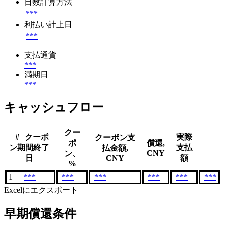
日数計算方法
***
利払い計上日
***
支払通貨
***
満期日
***
キャッシュフロー
クー
#
クーポ
実際
クーポン支
ポ
償還,
ン期間終了
支払
払金額,
CNY
ン、
日
CNY
額
%
1
***
***
***
***
***
***
Excelにエクスポート
早期償還条件