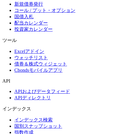
新規債券発行
コール / プット・オプション
国債入札
配当カレンダー
投資家カレンダー
ツール
Excelアドイン
ウォッチリスト
債券＆株式ウィジェット
Cbondsモバイルアプリ
API
APIおよびデータフィード
APIディレクトリ
インデックス
インデックス検索
国別スナップショット
指数作成