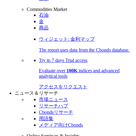
Commodities Market
石油
金
商品
ウィジェット: 金利マップ
The report uses data from the Cbonds database.
Try in
7 days
Trial access
Evaluate over
100K
indices and advanced
analytical tools
アクセスをリクエスト
ニュース＆リサーチ
市場ニュース
リサーチハブ
Cbondsリサーチ
用語集
メディア向けCbonds
Online Seminars & Insights