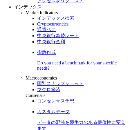
アクセスをリクエスト
インデックス
Market Indicators
インデックス検索
Cryptocurrencies
通貨ペア
中央銀行為替レート
中央銀行金利
指数作成
Do you need a benchmark for your specific
needs?
Macroeconomics
国別スナップショット
マクロ経済
Consensus
コンセンサス予想
カスタムデータ
データの混沌を競争力のある
優位性
に変え
ます