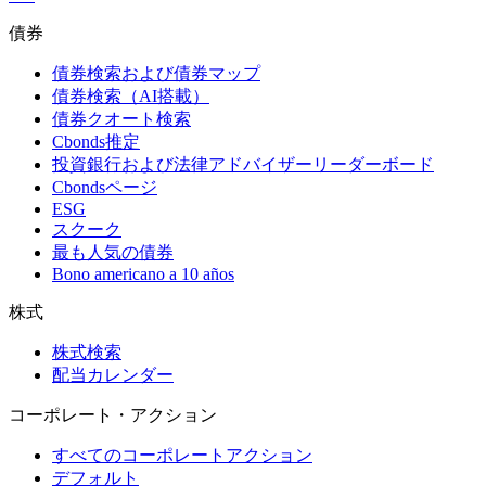
債券
債券検索および債券マップ
債券検索（AI搭載）
債券クオート検索
Cbonds推定
投資銀行および法律アドバイザーリーダーボード
Cbondsページ
ESG
スクーク
最も人気の債券
Bono americano a 10 años
株式
株式検索
配当カレンダー
コーポレート・アクション
すべてのコーポレートアクション
デフォルト