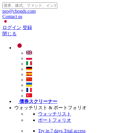
pro@cbonds.com
Contact us
ログイン
登録
閉じる
債券スクリーナー
ウォッチリスト & ポートフォリオ
ウォッチリスト
ポートフォリオ
Try in
7 days
Trial access