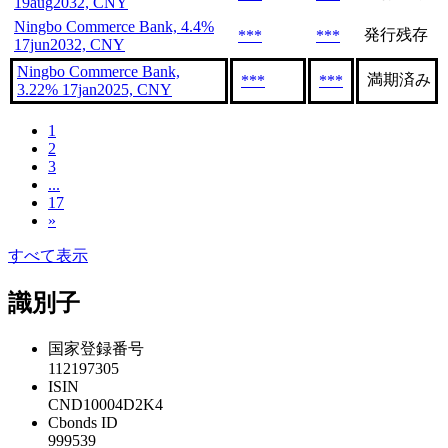
19aug2032, CNY
Ningbo Commerce Bank, 4.4%
発行残存
***
***
17jun2032, CNY
Ningbo Commerce Bank,
満期済み
***
***
3.22% 17jan2025, CNY
1
2
3
...
17
»
すべて表示
識別子
国家登録番号
112197305
ISIN
CND10004D2K4
Cbonds ID
999539