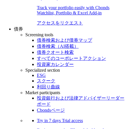
Track your portfolio easily with Cbonds
Watchlist, Portfolio & Excel Add-in
アクセスをリクエスト
債券
Screening tools
債券検索および債券マップ
債券検索（AI搭載）
債券クオート検索
すべてのコーポレートアクション
投資家カレンダー
Specialized section
ESG
スクーク
利回り曲線
Market participants
投資銀行および法律アドバイザーリーダー
ボード
Cbondsページ
Try in
7 days
Trial access