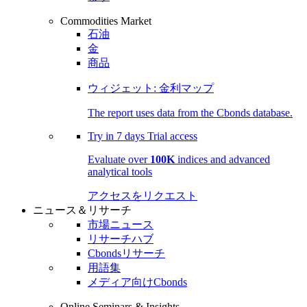
Commodities Market
石油
金
商品
ウィジェット: 金利マップ
The report uses data from the Cbonds database.
Try in
7 days
Trial access
Evaluate over
100K
indices and advanced
analytical tools
アクセスをリクエスト
ニュース＆リサーチ
市場ニュース
リサーチハブ
Cbondsリサーチ
用語集
メディア向けCbonds
Online Seminars & Insights