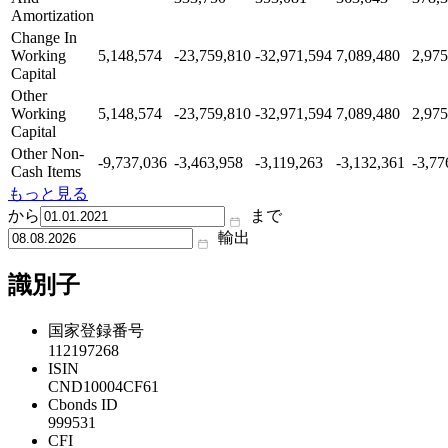
Amortization
Change In
Working
5,148,574
-23,759,810
-32,971,594
7,089,480
2,975
Capital
Other
Working
5,148,574
-23,759,810
-32,971,594
7,089,480
2,975
Capital
Other Non-
-9,737,036
-3,463,958
-3,119,263
-3,132,361
-3,77
Cash Items
もっと見る
から
まで
輸出
識別子
国家登録番号
112197268
ISIN
CND10004CF61
Cbonds ID
999531
CFI