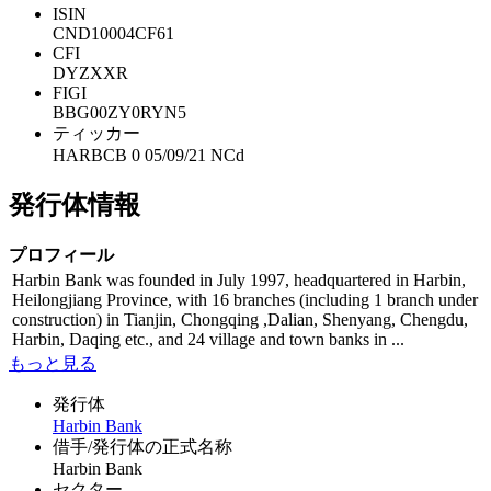
ISIN
CND10004CF61
CFI
DYZXXR
FIGI
BBG00ZY0RYN5
ティッカー
HARBCB 0 05/09/21 NCd
発行体情報
プロフィール
Harbin Bank was founded in July 1997, headquartered in Harbin,
Heilongjiang Province, with 16 branches (including 1 branch under
construction) in Tianjin, Chongqing ,Dalian, Shenyang, Chengdu,
Harbin, Daqing etc., and 24 village and town banks in ...
もっと見る
発行体
Harbin Bank
借手/発行体の正式名称
Harbin Bank
セクター