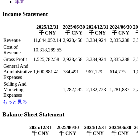
年間
Income Statement
2025/12/31
2025/06/30
2024/12/31
2024/06/30
20
千 CNY
千 CNY
千 CNY
千 CNY
Revenue
11,844,052.14
2,928,458
3,334,924
2,835,238
3,
Cost of
10,318,269.55
Revenue
Gross Profit
1,525,782.58
2,928,458
3,334,924
2,835,238
3,
General And
Administrative
1,690,881.41
784,491
967,129
614,775
1,
Expenses
Selling And
Marketing
1,282,595
2,132,723
1,281,887
2,
Expenses
もっと見る
Balance Sheet Statement
2025/12/31
2025/06/30
2024/12/31
2024/06/30
2
千 CNY
千 CNY
千 CNY
千 CNY