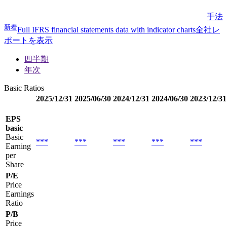
手法
新着
Full IFRS financial statements data with indicator charts
全社レ
ポートを表示
四半期
年次
Basic Ratios
2025/12/31
2025/06/30
2024/12/31
2024/06/30
2023/12/31
EPS
basic
Basic
***
***
***
***
***
Earning
per
Share
P/E
Price
Earnings
Ratio
P/B
Price