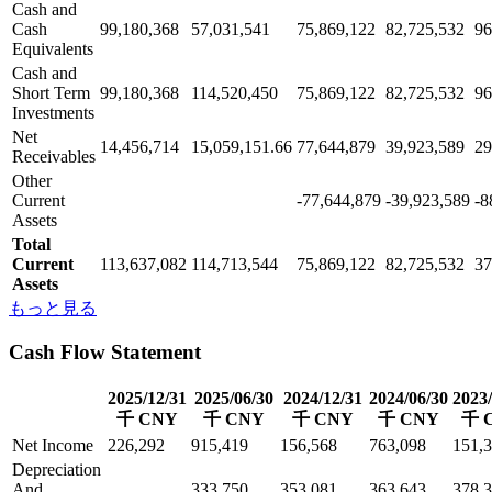
Cash and
Cash
99,180,368
57,031,541
75,869,122
82,725,532
96
Equivalents
Cash and
Short Term
99,180,368
114,520,450
75,869,122
82,725,532
96
Investments
Net
14,456,714
15,059,151.66
77,644,879
39,923,589
29
Receivables
Other
Current
-77,644,879
-39,923,589
-8
Assets
Total
Current
113,637,082
114,713,544
75,869,122
82,725,532
37
Assets
もっと見る
Cash Flow Statement
2025/12/31
2025/06/30
2024/12/31
2024/06/30
2023/
千 CNY
千 CNY
千 CNY
千 CNY
千 
Net Income
226,292
915,419
156,568
763,098
151,
Depreciation
And
333,750
353,081
363,643
378,