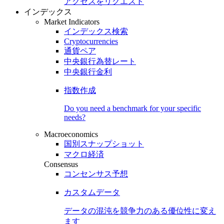
アクセスをリクエスト
インデックス
Market Indicators
インデックス検索
Cryptocurrencies
通貨ペア
中央銀行為替レート
中央銀行金利
指数作成
Do you need a benchmark for your specific
needs?
Macroeconomics
国別スナップショット
マクロ経済
Consensus
コンセンサス予想
カスタムデータ
データの混沌を競争力のある
優位性
に変え
ます