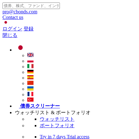
pro@cbonds.com
Contact us
ログイン
登録
閉じる
債券スクリーナー
ウォッチリスト & ポートフォリオ
ウォッチリスト
ポートフォリオ
Try in
7 days
Trial access