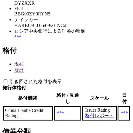
DYZXXR
FIGI
BBG00ZY0RYN5
ティッカー
HARBCB 0 05/09/21 NCd
ロシア中央銀行による証券の種類
***
格付
現在
履歴
引き回された格付を表示
発行体格付
格付 / 見通
日
格付機関
スケール
し
付
Issuer Rating
China Lianhe Credit
***
***
Ratings
格付レポート
債券分類