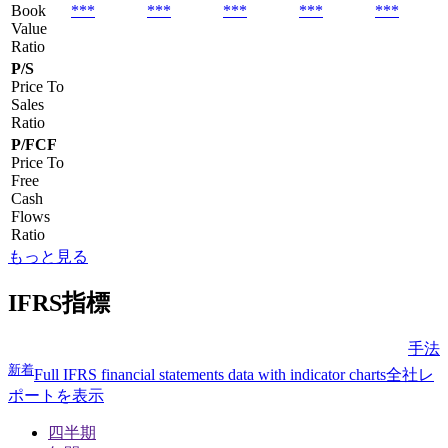
Book
***
***
***
***
***
Value
Ratio
P/S
Price To
Sales
Ratio
P/FCF
Price To
Free
Cash
Flows
Ratio
もっと見る
IFRS指標
手法
新着
Full IFRS financial statements data with indicator charts
全社レ
ポートを表示
四半期