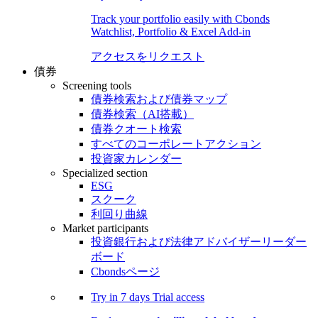
Track your portfolio easily with Cbonds
Watchlist, Portfolio & Excel Add-in
アクセスをリクエスト
債券
Screening tools
債券検索および債券マップ
債券検索（AI搭載）
債券クオート検索
すべてのコーポレートアクション
投資家カレンダー
Specialized section
ESG
スクーク
利回り曲線
Market participants
投資銀行および法律アドバイザーリーダー
ボード
Cbondsページ
Try in
7 days
Trial access