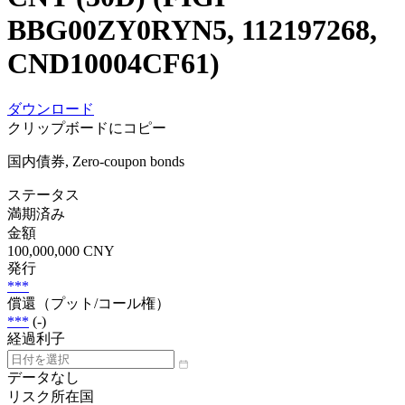
BBG00ZY0RYN5, 112197268,
CND10004CF61)
ダウンロード
クリップボードにコピー
国内債券, Zero-coupon bonds
ステータス
満期済み
金額
100,000,000 CNY
発行
***
償還（プット/コール権）
***
(-)
経過利子
データなし
リスク所在国