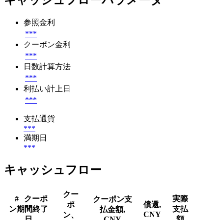
キャッシュフローパラメータ
参照金利
***
クーポン金利
***
日数計算方法
***
利払い計上日
***
支払通貨
***
満期日
***
キャッシュフロー
クー
#
クーポ
実際
クーポン支
ポ
償還,
ン期間終了
支払
払金額,
CNY
ン、
日
CNY
額