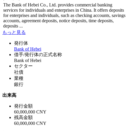
The Bank of Hebei Co., Ltd. provides commercial banking
services for individuals and enterprises in China. It offers deposits
for enterprises and individuals, such as checking accounts, savings
accounts, agreement deposits, notice deposits, time deposits,
deposits ...
もっと見る
発行体
Bank of Hebei
借手/発行体の正式名称
Bank of Hebei
セクター
社債
業種
銀行
出来高
発行金額
60,000,000 CNY
残高金額
60,000,000 CNY