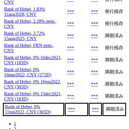
CNY
Bank of Hebei, 1.83%
発行残存
***
***
11aug2028, CNY
Bank of Hebei, 2.28% perp.,
発行残存
***
***
CNY
Bank of Hebei, 2.72%
満期済み
***
***
15aug2025, CNY
Bank of Hebei, FRN perp.,
発行残存
***
***
CNY
Bank of Hebei, 0% 16dec2021,
満期済み
***
***
CNY (183D)
Bank of Hebei, 0%
満期済み
***
***
16mar2022, CNY (273D)
Bank of Hebei, 0% 16jun2022,
満期済み
***
***
CNY (365D)
Bank of Hebei, 0% 15dec2021,
満期済み
***
***
CNY (183D)
Bank of Hebei, 0%
満期済み
***
***
11jun2022, CNY (365D)
1
2