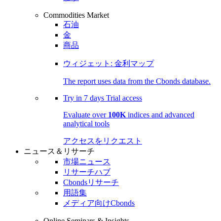
Commodities Market
石油
金
商品
ウィジェット: 金利マップ
The report uses data from the Cbonds database.
Try in
7 days
Trial access
Evaluate over
100K
indices and advanced
analytical tools
アクセスをリクエスト
ニュース＆リサーチ
市場ニュース
リサーチハブ
Cbondsリサーチ
用語集
メディア向けCbonds
Online Seminars & Insights