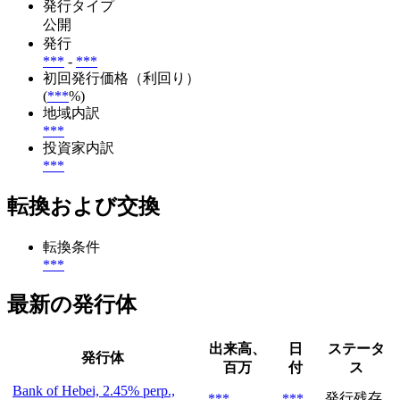
発行タイプ
公開
発行
***
-
***
初回発行価格（利回り）
(
***
%)
地域内訳
***
投資家内訳
***
転換および交換
転換条件
***
最新の発行体
出来高、
日
ステータ
発行体
百万
付
ス
Bank of Hebei, 2.45% perp.,
発行残存
***
***