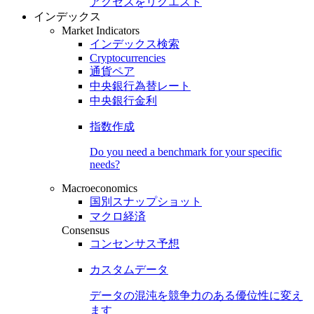
アクセスをリクエスト
インデックス
Market Indicators
インデックス検索
Cryptocurrencies
通貨ペア
中央銀行為替レート
中央銀行金利
指数作成
Do you need a benchmark for your specific
needs?
Macroeconomics
国別スナップショット
マクロ経済
Consensus
コンセンサス予想
カスタムデータ
データの混沌を競争力のある
優位性
に変え
ます