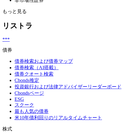
非市場性証券
もっと見る
リストラ
***
債券
債券検索および債券マップ
債券検索（AI搭載）
債券クオート検索
Cbonds推定
投資銀行および法律アドバイザーリーダーボード
Cbondsページ
ESG
スクーク
最も人気の債券
米10年債利回りのリアルタイムチャート
株式