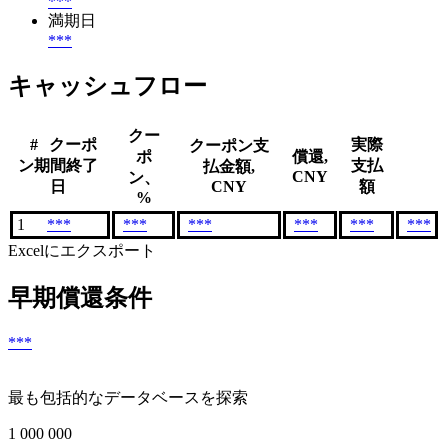
***
満期日
***
キャッシュフロー
クー
#
クーポ
実際
クーポン支
ポ
償還,
ン期間終了
支払
払金額,
CNY
ン、
日
CNY
額
%
1
***
***
***
***
***
***
Excelにエクスポート
早期償還条件
***
最も包括的なデータベースを探索
1 000 000