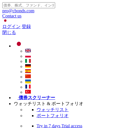
pro@cbonds.com
Contact us
ログイン
登録
閉じる
債券スクリーナー
ウォッチリスト & ポートフォリオ
ウォッチリスト
ポートフォリオ
Try in
7 days
Trial access