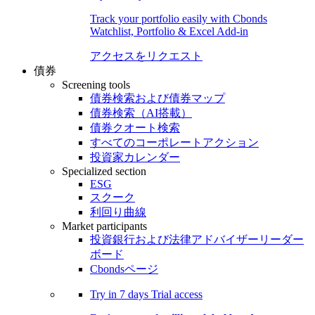
Track your portfolio easily with Cbonds
Watchlist, Portfolio & Excel Add-in
アクセスをリクエスト
債券
Screening tools
債券検索および債券マップ
債券検索（AI搭載）
債券クオート検索
すべてのコーポレートアクション
投資家カレンダー
Specialized section
ESG
スクーク
利回り曲線
Market participants
投資銀行および法律アドバイザーリーダー
ボード
Cbondsページ
Try in
7 days
Trial access