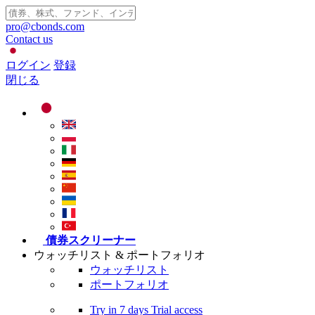
pro@cbonds.com
Contact us
ログイン
登録
閉じる
債券スクリーナー
ウォッチリスト & ポートフォリオ
ウォッチリスト
ポートフォリオ
Try in
7 days
Trial access