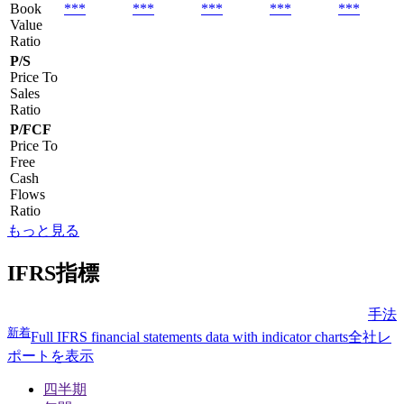
Book
***
***
***
***
***
Value
Ratio
P/S
Price To
Sales
Ratio
P/FCF
Price To
Free
Cash
Flows
Ratio
もっと見る
IFRS指標
手法
新着
Full IFRS financial statements data with indicator charts
全社レ
ポートを表示
四半期