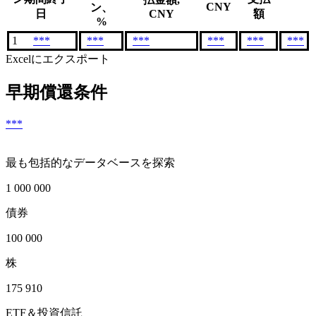
CNY
ン、
日
CNY
額
%
1
***
***
***
***
***
***
Excelにエクスポート
早期償還条件
***
最も包括的なデータベースを探索
1 000 000
債券
100 000
株
175 910
ETF＆投資信託