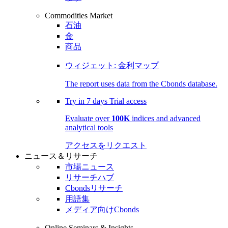
Commodities Market
石油
金
商品
ウィジェット: 金利マップ
The report uses data from the Cbonds database.
Try in
7 days
Trial access
Evaluate over
100K
indices and advanced
analytical tools
アクセスをリクエスト
ニュース＆リサーチ
市場ニュース
リサーチハブ
Cbondsリサーチ
用語集
メディア向けCbonds
Online Seminars & Insights