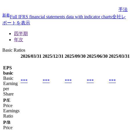
手法
新着
Full IFRS financial statements data with indicator charts
全社レ
ポートを表示
四半期
年次
Basic Ratios
2026/03/31
2025/12/31
2025/09/30
2025/06/30
2025/03/31
EPS
basic
Basic
***
***
***
***
***
Earning
per
Share
P/E
Price
Earnings
Ratio
P/B
Price