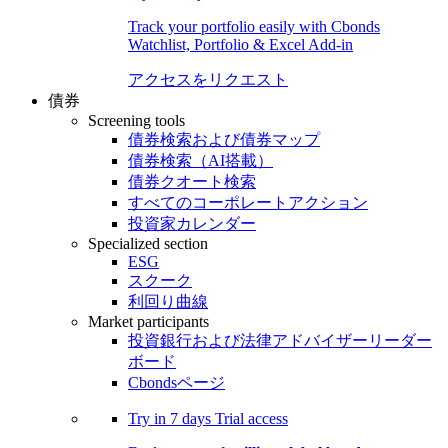
Track your portfolio easily with Cbonds
Watchlist, Portfolio & Excel Add-in
アクセスをリクエスト
債券
Screening tools
債券検索および債券マップ
債券検索（AI搭載）
債券クオート検索
すべてのコーポレートアクション
投資家カレンダー
Specialized section
ESG
スクーク
利回り曲線
Market participants
投資銀行および法律アドバイザーリーダー
ボード
Cbondsページ
Try in
7 days
Trial access