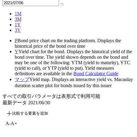
1M
3M
1Y
3Y
P
Bond price chart on the trading platform. Displays the
historical price of the bond over time
Y
Yield chart for the bond. Displays the historical yield of the
bond over time. The yield shown depends on the bond and
may be one of the following: YTM (yield to maturity), YTC
(yield to call), or YTP (yield to put). Yield measures
definitions are available in the
Bond Calculator Guide
マップ
Yield map. Displays an interactive yield vs. Macaulay
duration scatter plot for bonds issued by this issuer
すべての取引パラメータは表形式で利用可能
最新データ
2021/06/30
比較する要素を追加