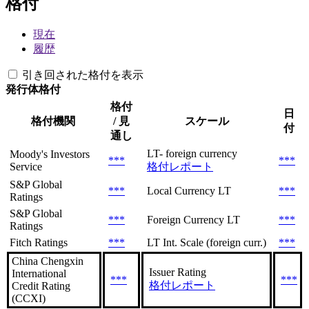
格付
現在
履歴
引き回された格付を表示
発行体格付
格付
日
格付機関
/ 見
スケール
付
通し
LT- foreign currency
Moody's Investors
***
***
Service
格付レポート
S&P Global
***
Local Currency LT
***
Ratings
S&P Global
***
Foreign Currency LT
***
Ratings
Fitch Ratings
***
LT Int. Scale (foreign curr.)
***
China Chengxin
Issuer Rating
International
***
***
格付レポート
Credit Rating
(CCXI)