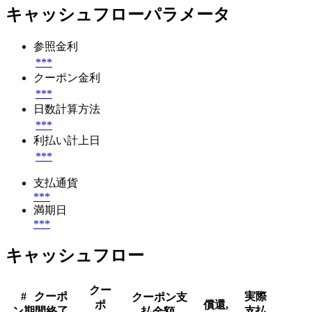
キャッシュフローパラメータ
参照金利
***
クーポン金利
***
日数計算方法
***
利払い計上日
***
支払通貨
***
満期日
***
キャッシュフロー
クー
#
クーポ
実際
クーポン支
ポ
償還,
ン期間終了
支払
払金額,