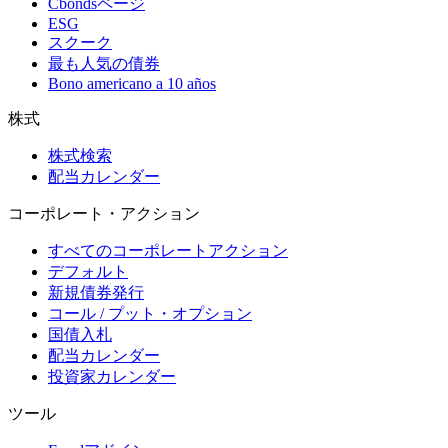
Cbondsページ
ESG
スクーク
最も人気の債券
Bono americano a 10 años
株式
株式検索
配当カレンダー
コーポレート・アクション
すべてのコーポレートアクション
デフォルト
新規債券発行
コール / プット・オプション
国債入札
配当カレンダー
投資家カレンダー
ツール