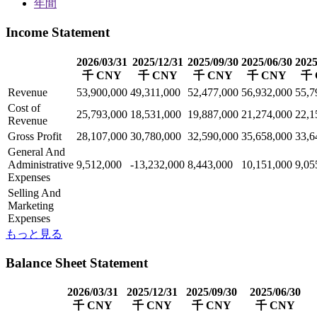
年間
Income Statement
2026/03/31
2025/12/31
2025/09/30
2025/06/30
2025
千 CNY
千 CNY
千 CNY
千 CNY
千 
Revenue
53,900,000
49,311,000
52,477,000
56,932,000
55,7
Cost of
25,793,000
18,531,000
19,887,000
21,274,000
22,1
Revenue
Gross Profit
28,107,000
30,780,000
32,590,000
35,658,000
33,6
General And
Administrative
9,512,000
-13,232,000
8,443,000
10,151,000
9,05
Expenses
Selling And
Marketing
Expenses
もっと見る
Balance Sheet Statement
2026/03/31
2025/12/31
2025/09/30
2025/06/30
千 CNY
千 CNY
千 CNY
千 CNY