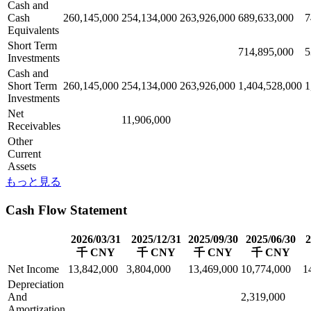
Cash and
Cash
260,145,000
254,134,000
263,926,000
689,633,000
7
Equivalents
Short Term
714,895,000
5
Investments
Cash and
Short Term
260,145,000
254,134,000
263,926,000
1,404,528,000
1
Investments
Net
11,906,000
Receivables
Other
Current
Assets
もっと見る
Cash Flow Statement
2026/03/31
2025/12/31
2025/09/30
2025/06/30
2
千 CNY
千 CNY
千 CNY
千 CNY
Net Income
13,842,000
3,804,000
13,469,000
10,774,000
1
Depreciation
And
2,319,000
Amortization