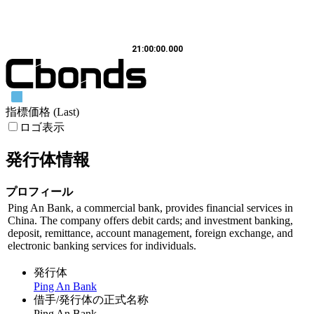
21:00:00.000
指標価格 (Last)
ロゴ表示
発行体情報
プロフィール
Ping An Bank, a commercial bank, provides financial services in
China. The company offers debit cards; and investment banking,
deposit, remittance, account management, foreign exchange, and
electronic banking services for individuals.
発行体
Ping An Bank
借手/発行体の正式名称
Ping An Bank