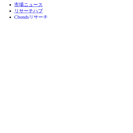
市場ニュース
リサーチハブ
Cbondsリサーチ
メディア向けCbonds
用語集
ヘルプ
会社概要
支払いの保証
CBONDS OLD
計算機
債券クオート検索