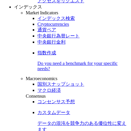
アクセスをリクエスト
インデックス
Market Indicators
インデックス検索
Cryptocurrencies
通貨ペア
中央銀行為替レート
中央銀行金利
指数作成
Do you need a benchmark for your specific
needs?
Macroeconomics
国別スナップショット
マクロ経済
Consensus
コンセンサス予想
カスタムデータ
データの混沌を競争力のある
優位性
に変え
ます