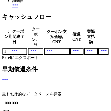
満期日
***
キャッシュフロー
クー
#
クーポ
実際
クーポン支
ポ
償還,
ン期間終了
支払
払金額,
CNY
ン、
日
CNY
額
%
1
***
***
***
***
***
***
Excelにエクスポート
早期償還条件
***
最も包括的なデータベースを探索
1 000 000