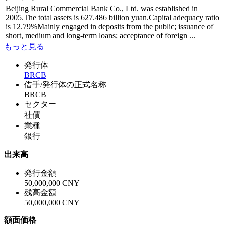
Beijing Rural Commercial Bank Co., Ltd. was established in
2005.The total assets is 627.486 billion yuan.Capital adequacy ratio
is 12.79%Mainly engaged in deposits from the public; issuance of
short, medium and long-term loans; acceptance of foreign ...
もっと見る
発行体
BRCB
借手/発行体の正式名称
BRCB
セクター
社債
業種
銀行
出来高
発行金額
50,000,000 CNY
残高金額
50,000,000 CNY
額面価格