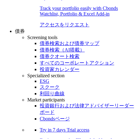
Track your portfolio easily with Cbonds
Watchlist, Portfolio & Excel Add-in
アクセスをリクエスト
債券
Screening tools
債券検索および債券マップ
債券検索（AI搭載）
債券クオート検索
すべてのコーポレートアクション
投資家カレンダー
Specialized section
ESG
スクーク
利回り曲線
Market participants
投資銀行および法律アドバイザーリーダー
ボード
Cbondsページ
Try in
7 days
Trial access