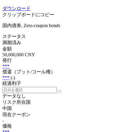
ダウンロード
クリップボードにコピー
国内債券, Zero-coupon bonds
ステータス
満期済み
金額
50,000,000 CNY
発行
***
償還（プット/コール権）
***
(-)
経過利子
データなし
リスク所在国
中国
現在クーポン
-
価格
***