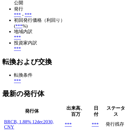
公開
発行
***
-
***
初回発行価格（利回り）
(
***
%)
地域内訳
***
投資家内訳
***
転換および交換
転換条件
***
最新の発行体
出来高、
日
ステータ
発行体
百万
付
ス
BRCB, 1.88% 12dec2030,
発行残存
***
***
CNY