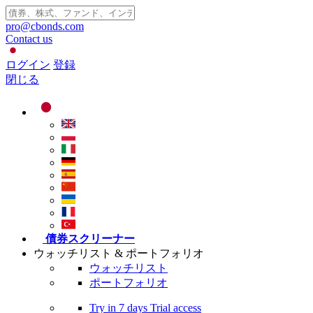
pro@cbonds.com
Contact us
ログイン
登録
閉じる
債券スクリーナー
ウォッチリスト & ポートフォリオ
ウォッチリスト
ポートフォリオ
Try in
7 days
Trial access