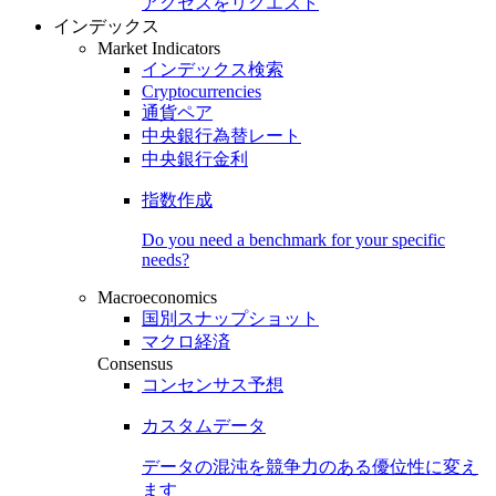
アクセスをリクエスト
インデックス
Market Indicators
インデックス検索
Cryptocurrencies
通貨ペア
中央銀行為替レート
中央銀行金利
指数作成
Do you need a benchmark for your specific
needs?
Macroeconomics
国別スナップショット
マクロ経済
Consensus
コンセンサス予想
カスタムデータ
データの混沌を競争力のある
優位性
に変え
ます