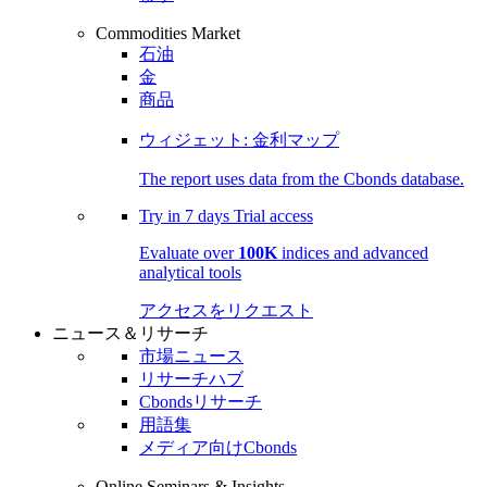
Commodities Market
石油
金
商品
ウィジェット: 金利マップ
The report uses data from the Cbonds database.
Try in
7 days
Trial access
Evaluate over
100K
indices and advanced
analytical tools
アクセスをリクエスト
ニュース＆リサーチ
市場ニュース
リサーチハブ
Cbondsリサーチ
用語集
メディア向けCbonds
Online Seminars & Insights