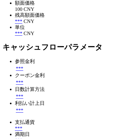
額面価格
100 CNY
残高額面価格
***
CNY
単位
***
CNY
キャッシュフローパラメータ
参照金利
***
クーポン金利
***
日数計算方法
***
利払い計上日
***
支払通貨
***
満期日