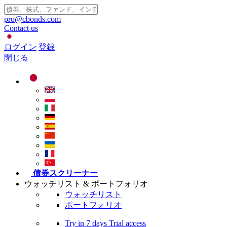
pro@cbonds.com
Contact us
ログイン
登録
閉じる
債券スクリーナー
ウォッチリスト & ポートフォリオ
ウォッチリスト
ポートフォリオ
Try in
7 days
Trial access