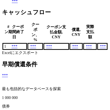
***
キャッシュフロー
クー
#
クーポ
実際
クーポン支
ポ
償還,
ン期間終了
支払
払金額,
CNY
ン、
日
CNY
額
%
1
***
***
***
***
***
***
Excelにエクスポート
早期償還条件
***
最も包括的なデータベースを探索
1 000 000
債券