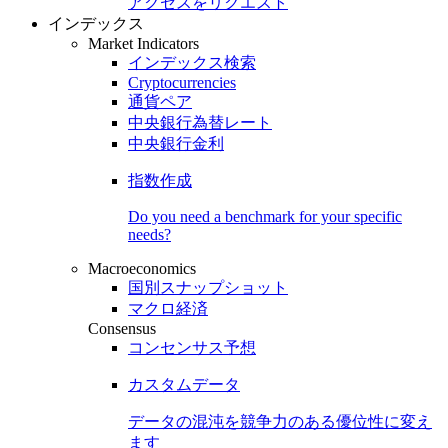
アクセスをリクエスト
インデックス
Market Indicators
インデックス検索
Cryptocurrencies
通貨ペア
中央銀行為替レート
中央銀行金利
指数作成
Do you need a benchmark for your specific
needs?
Macroeconomics
国別スナップショット
マクロ経済
Consensus
コンセンサス予想
カスタムデータ
データの混沌を競争力のある
優位性
に変え
ます