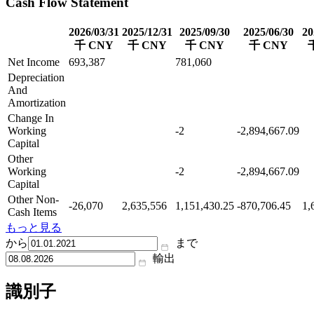
Cash Flow Statement
2026/03/31
2025/12/31
2025/09/30
2025/06/30
20
千 CNY
千 CNY
千 CNY
千 CNY
Net Income
693,387
781,060
Depreciation
And
Amortization
Change In
Working
-2
-2,894,667.09
Capital
Other
Working
-2
-2,894,667.09
Capital
Other Non-
-26,070
2,635,556
1,151,430.25
-870,706.45
1,
Cash Items
もっと見る
から
まで
輸出
識別子