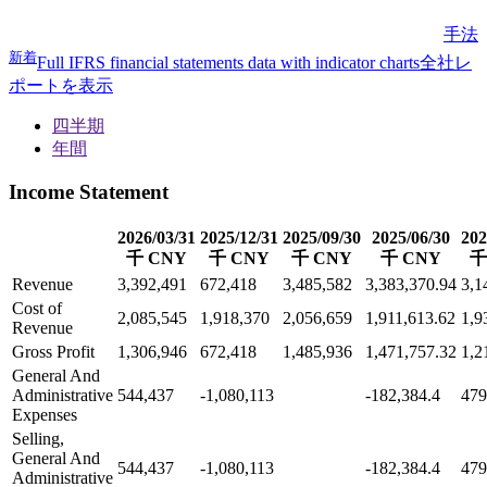
手法
新着
Full IFRS financial statements data with indicator charts
全社レ
ポートを表示
四半期
年間
Income Statement
2026/03/31
2025/12/31
2025/09/30
2025/06/30
202
千 CNY
千 CNY
千 CNY
千 CNY
千
Revenue
3,392,491
672,418
3,485,582
3,383,370.94
3,1
Cost of
2,085,545
1,918,370
2,056,659
1,911,613.62
1,9
Revenue
Gross Profit
1,306,946
672,418
1,485,936
1,471,757.32
1,2
General And
Administrative
544,437
-1,080,113
-182,384.4
479
Expenses
Selling,
General And
544,437
-1,080,113
-182,384.4
479
Administrative