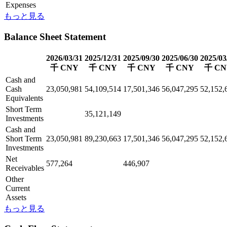
Expenses
もっと見る
Balance Sheet Statement
2026/03/31
2025/12/31
2025/09/30
2025/06/30
2025/03
千 CNY
千 CNY
千 CNY
千 CNY
千 CN
Cash and
Cash
23,050,981
54,109,514
17,501,346
56,047,295
52,152,
Equivalents
Short Term
35,121,149
Investments
Cash and
Short Term
23,050,981
89,230,663
17,501,346
56,047,295
52,152,
Investments
Net
577,264
446,907
Receivables
Other
Current
Assets
もっと見る