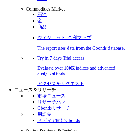
Commodities Market
石油
金
商品
ウィジェット: 金利マップ
The report uses data from the Cbonds database.
Try in
7 days
Trial access
Evaluate over
100K
indices and advanced
analytical tools
アクセスをリクエスト
ニュース＆リサーチ
市場ニュース
リサーチハブ
Cbondsリサーチ
用語集
メディア向けCbonds
Online Seminars & Insights