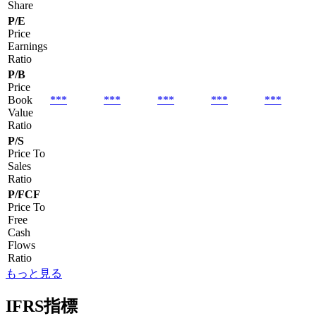
Share
P/E
Price
Earnings
Ratio
P/B
Price
Book
***
***
***
***
***
Value
Ratio
P/S
Price To
Sales
Ratio
P/FCF
Price To
Free
Cash
Flows
Ratio
もっと見る
IFRS指標