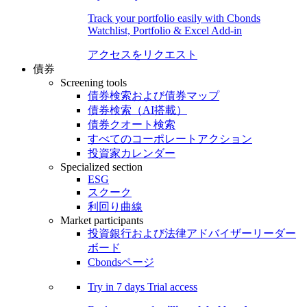
Track your portfolio easily with Cbonds
Watchlist, Portfolio & Excel Add-in
アクセスをリクエスト
債券
Screening tools
債券検索および債券マップ
債券検索（AI搭載）
債券クオート検索
すべてのコーポレートアクション
投資家カレンダー
Specialized section
ESG
スクーク
利回り曲線
Market participants
投資銀行および法律アドバイザーリーダー
ボード
Cbondsページ
Try in
7 days
Trial access