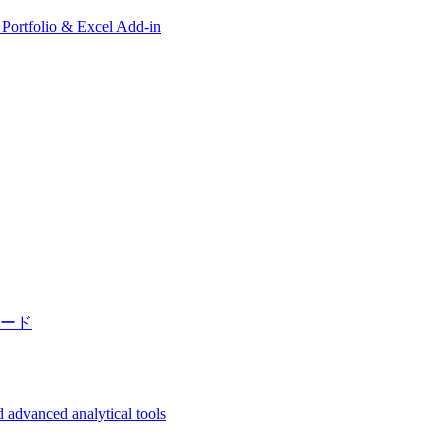
, Portfolio & Excel Add-in
ード
 advanced analytical tools