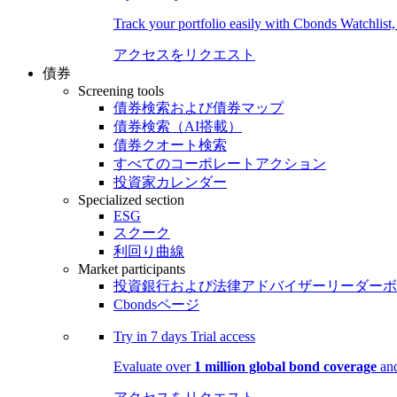
Track your portfolio easily with Cbonds Watchlist
アクセスをリクエスト
債券
Screening tools
債券検索および債券マップ
債券検索（AI搭載）
債券クオート検索
すべてのコーポレートアクション
投資家カレンダー
Specialized section
ESG
スクーク
利回り曲線
Market participants
投資銀行および法律アドバイザーリーダーボ
Cbondsページ
Try in
7 days
Trial access
Evaluate over
1 million global bond coverage
and