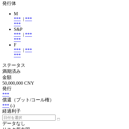
発行体
M
***
|
***
***
S&P
***
|
***
***
F
***
|
***
***
ステータス
満期済み
金額
50,000,000 CNY
発行
***
償還（プット/コール権）
***
(-)
経過利子
データなし