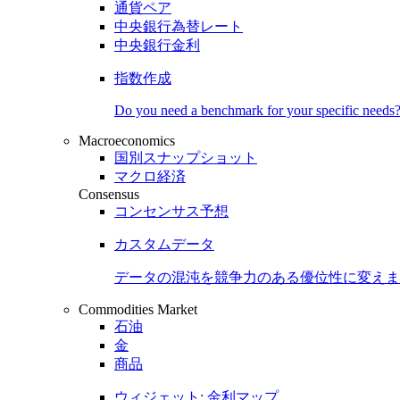
通貨ペア
中央銀行為替レート
中央銀行金利
指数作成
Do you need a benchmark for your specific needs
Macroeconomics
国別スナップショット
マクロ経済
Consensus
コンセンサス予想
カスタムデータ
データの混沌を競争力のある
優位性
に変えま
Commodities Market
石油
金
商品
ウィジェット: 金利マップ