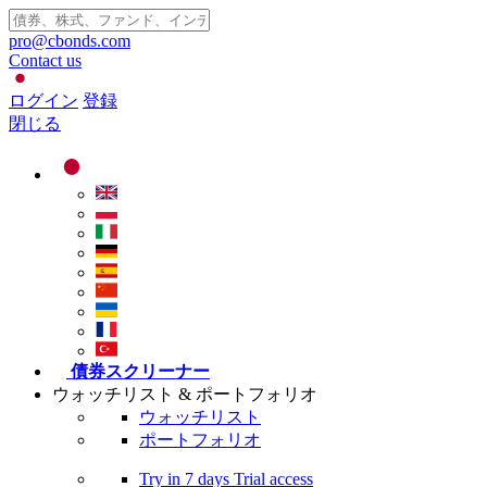
pro@cbonds.com
Contact us
ログイン
登録
閉じる
債券スクリーナー
ウォッチリスト & ポートフォリオ
ウォッチリスト
ポートフォリオ
Try in
7 days
Trial access