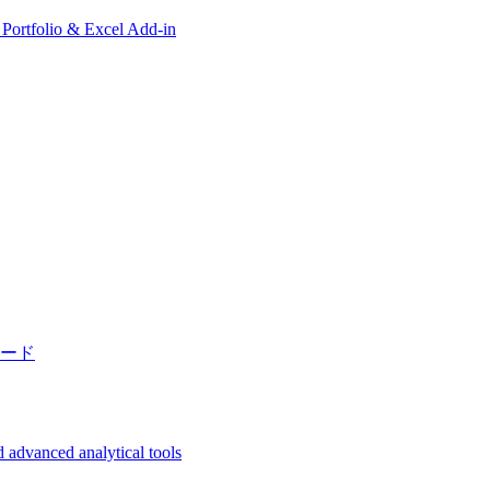
, Portfolio & Excel Add-in
ード
 advanced analytical tools