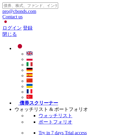
pro@cbonds.com
Contact us
ログイン
登録
閉じる
債券スクリーナー
ウォッチリスト & ポートフォリオ
ウォッチリスト
ポートフォリオ
Try in
7 days
Trial access