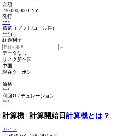
金額
230,000,000 CNY
発行
***
償還（プット/コール権）
***
(-)
経過利子
データなし
リスク所在国
中国
現在クーポン
-
価格
***
利回り / デュレーション
***
計算機 | 計算開始日
計算機とは？
ガイド