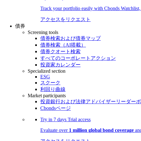
Track your portfolio easily with Cbonds Watchlist
アクセスをリクエスト
債券
Screening tools
債券検索および債券マップ
債券検索（AI搭載）
債券クオート検索
すべてのコーポレートアクション
投資家カレンダー
Specialized section
ESG
スクーク
利回り曲線
Market participants
投資銀行および法律アドバイザーリーダーボ
Cbondsページ
Try in
7 days
Trial access
Evaluate over
1 million global bond coverage
and