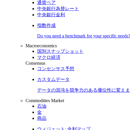
通貨ペア
中央銀行為替レート
中央銀行金利
指数作成
Do you need a benchmark for your specific needs
Macroeconomics
国別スナップショット
マクロ経済
Consensus
コンセンサス予想
カスタムデータ
データの混沌を競争力のある
優位性
に変えま
Commodities Market
石油
金
商品
ウィジェット: 金利マップ