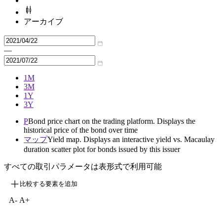
アーカイブ
—
1M
3M
1Y
3Y
P
Bond price chart on the trading platform. Displays the
historical price of the bond over time
マップ
Yield map. Displays an interactive yield vs. Macaulay
duration scatter plot for bonds issued by this issuer
すべての取引パラメータは表形式で利用可能
比較する要素を追加