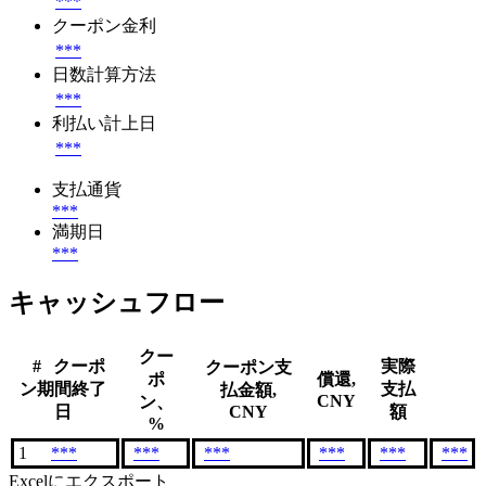
***
クーポン金利
***
日数計算方法
***
利払い計上日
***
支払通貨
***
満期日
***
キャッシュフロー
クー
#
クーポ
実際
クーポン支
ポ
償還,
ン期間終了
支払
払金額,
CNY
ン、
日
CNY
額
%
1
***
***
***
***
***
***
Excelにエクスポート