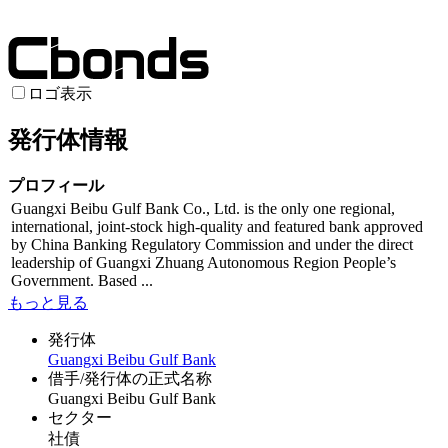
ロゴ表示
発行体情報
プロフィール
Guangxi Beibu Gulf Bank Co., Ltd. is the only one regional,
international, joint-stock high-quality and featured bank approved
by China Banking Regulatory Commission and under the direct
leadership of Guangxi Zhuang Autonomous Region People’s
Government. Based ...
もっと見る
発行体
Guangxi Beibu Gulf Bank
借手/発行体の正式名称
Guangxi Beibu Gulf Bank
セクター
社債