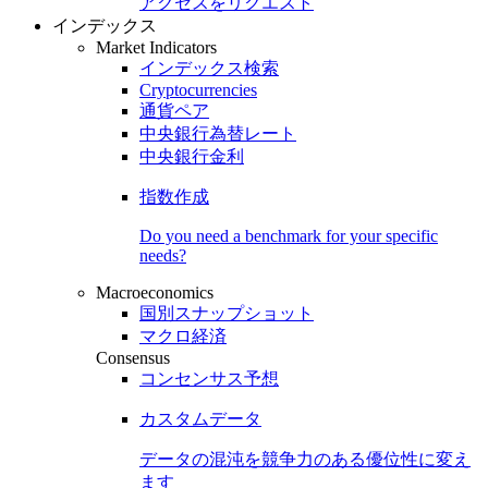
アクセスをリクエスト
インデックス
Market Indicators
インデックス検索
Cryptocurrencies
通貨ペア
中央銀行為替レート
中央銀行金利
指数作成
Do you need a benchmark for your specific
needs?
Macroeconomics
国別スナップショット
マクロ経済
Consensus
コンセンサス予想
カスタムデータ
データの混沌を競争力のある
優位性
に変え
ます