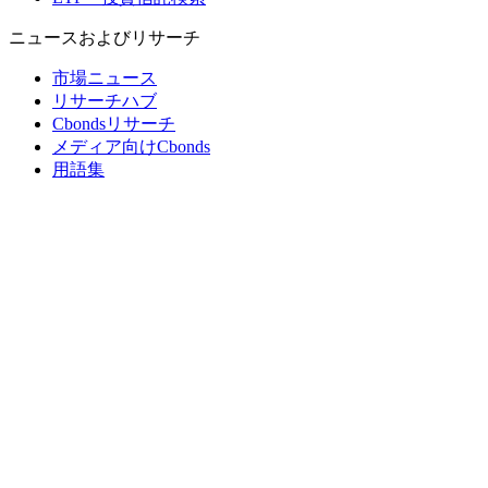
ニュースおよびリサーチ
市場ニュース
リサーチハブ
Cbondsリサーチ
メディア向けCbonds
用語集
ヘルプ
会社概要
支払いの保証
CBONDS OLD
計算機
債券クオート検索