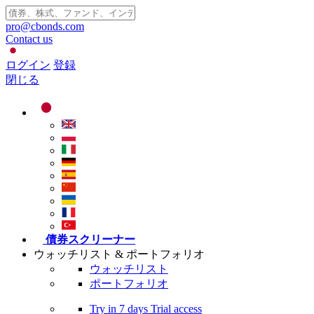
pro@cbonds.com
Contact us
ログイン
登録
閉じる
債券スクリーナー
ウォッチリスト & ポートフォリオ
ウォッチリスト
ポートフォリオ
Try in
7 days
Trial access