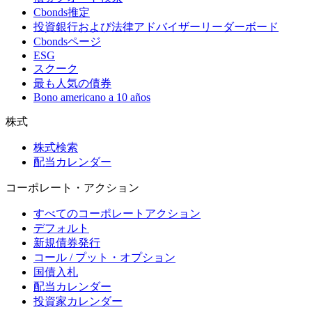
Cbonds推定
投資銀行および法律アドバイザーリーダーボード
Cbondsページ
ESG
スクーク
最も人気の債券
Bono americano a 10 años
株式
株式検索
配当カレンダー
コーポレート・アクション
すべてのコーポレートアクション
デフォルト
新規債券発行
コール / プット・オプション
国債入札
配当カレンダー
投資家カレンダー