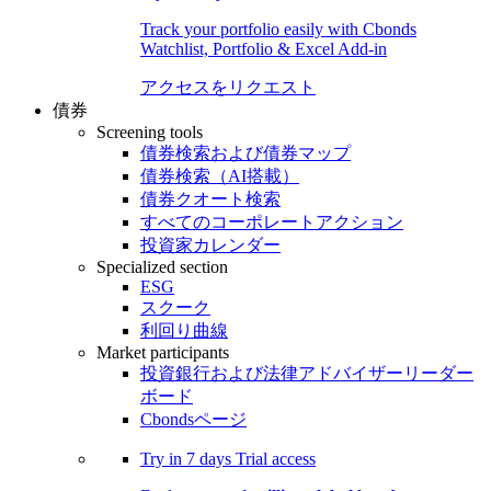
Track your portfolio easily with Cbonds
Watchlist, Portfolio & Excel Add-in
アクセスをリクエスト
債券
Screening tools
債券検索および債券マップ
債券検索（AI搭載）
債券クオート検索
すべてのコーポレートアクション
投資家カレンダー
Specialized section
ESG
スクーク
利回り曲線
Market participants
投資銀行および法律アドバイザーリーダー
ボード
Cbondsページ
Try in
7 days
Trial access