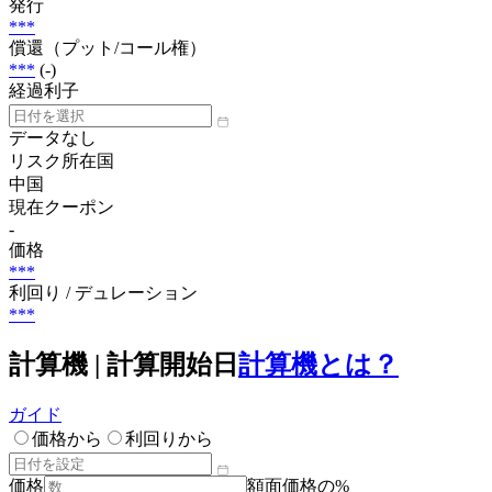
発行
***
償還（プット/コール権）
***
(-)
経過利子
データなし
リスク所在国
中国
現在クーポン
-
価格
***
利回り / デュレーション
***
計算機 | 計算開始日
計算機とは？
ガイド
価格から
利回りから
価格
額面価格の%