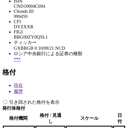
ISIN
CND10004C694
Cbonds ID
999459
CFI
DYZXXR
FIGI
BBG00ZY0QSL1
ティッカー
GXBBGB 0 10/09/21 NCD
ロシア中央銀行による証券の種類
***
格付
現在
履歴
引き回された格付を表示
発行体格付
格付 / 見通
日
格付機関
スケール
し
付