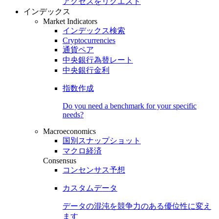
アクセスをリクエスト
インデックス
Market Indicators
インデックス検索
Cryptocurrencies
通貨ペア
中央銀行為替レート
中央銀行金利
指数作成
Do you need a benchmark for your specific
needs?
Macroeconomics
国別スナップショット
マクロ経済
Consensus
コンセンサス予想
カスタムデータ
データの混沌を競争力のある
優位性
に変え
ます