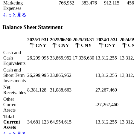
Marketing
766,952
383,476
912,115
456
Expenses
もっと見る
Balance Sheet Statement
2025/12/31
2025/06/30
2025/03/31
2024/12/31
2024/0
千 CNY
千 CNY
千 CNY
千 CNY
千 C
Cash and
Cash
26,299,995
33,865,952
17,336,630
13,312,255
13,312
Equivalents
Cash and
Short Term
26,299,995
33,865,952
13,312,255
13,312
Investments
Net
8,381,128
31,088,663
27,267,460
Receivables
Other
Current
-27,267,460
Assets
Total
Current
34,681,123
64,954,615
13,312,255
13,312
Assets
もっと見る