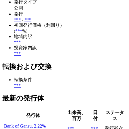
発行タイプ
公開
発行
***
-
***
初回発行価格（利回り）
(
***
%)
地域内訳
***
投資家内訳
***
転換および交換
転換条件
***
最新の発行体
出来高、
日
ステータ
発行体
百万
付
ス
Bank of Gansu, 2.22%
発行残存
***
***