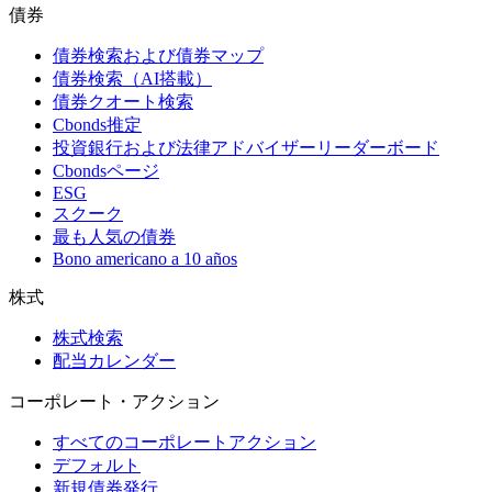
債券
債券検索および債券マップ
債券検索（AI搭載）
債券クオート検索
Cbonds推定
投資銀行および法律アドバイザーリーダーボード
Cbondsページ
ESG
スクーク
最も人気の債券
Bono americano a 10 años
株式
株式検索
配当カレンダー
コーポレート・アクション
すべてのコーポレートアクション
デフォルト
新規債券発行