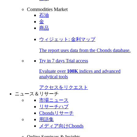
Commodities Market
石油
金
商品
ウィジェット: 金利マップ
The report uses data from the Cbonds database.
Try in
7 days
Trial access
Evaluate over
100K
indices and advanced
analytical tools
アクセスをリクエスト
ニュース＆リサーチ
市場ニュース
リサーチハブ
Cbondsリサーチ
用語集
メディア向けCbonds
Online Seminars & Insights