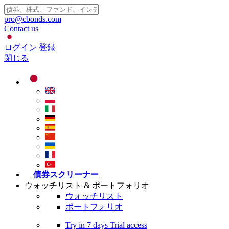
pro@cbonds.com
Contact us
ログイン
登録
閉じる
債券スクリーナー
ウォッチリスト & ポートフォリオ
ウォッチリスト
ポートフォリオ
Try in
7 days
Trial access