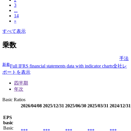
3
...
14
»
すべて表示
乗数
手法
新着
Full IFRS financial statements data with indicator charts
全社レ
ポートを表示
四半期
年次
Basic Ratios
2026/04/08
2025/12/31
2025/06/30
2025/03/31
2024/12/31
EPS
basic
Basic
***
***
***
***
***