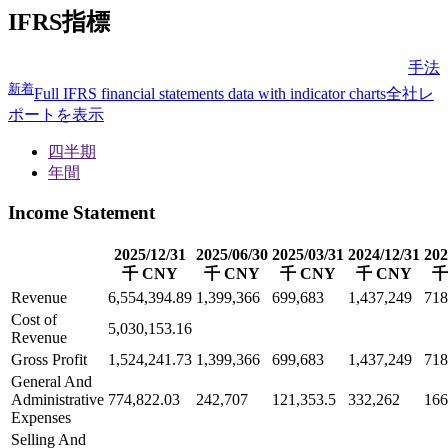
IFRS指標
手法
新着
Full IFRS financial statements data with indicator charts
全社レ
ポートを表示
四半期
年間
Income Statement
2025/12/31
2025/06/30
2025/03/31
2024/12/31
202
千 CNY
千 CNY
千 CNY
千 CNY
千
Revenue
6,554,394.89
1,399,366
699,683
1,437,249
718
Cost of
5,030,153.16
Revenue
Gross Profit
1,524,241.73
1,399,366
699,683
1,437,249
718
General And
Administrative
774,822.03
242,707
121,353.5
332,262
166
Expenses
Selling And