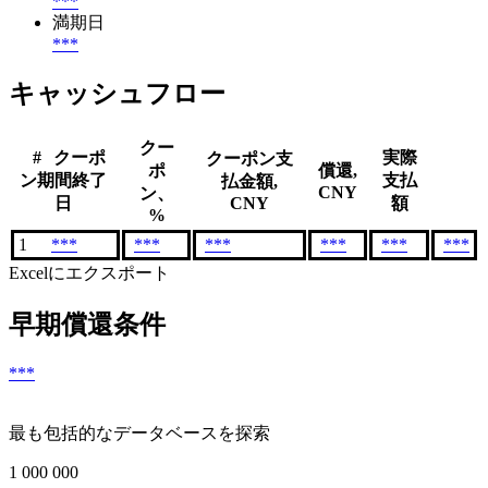
***
満期日
***
キャッシュフロー
クー
#
クーポ
実際
クーポン支
ポ
償還,
ン期間終了
支払
払金額,
CNY
ン、
日
CNY
額
%
1
***
***
***
***
***
***
Excelにエクスポート
早期償還条件
***
最も包括的なデータベースを探索
1 000 000