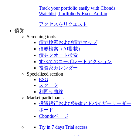
Track your portfolio easily with Cbonds
Watchlist, Portfolio & Excel Add-in
アクセスをリクエスト
債券
Screening tools
債券検索および債券マップ
債券検索（AI搭載）
債券クオート検索
すべてのコーポレートアクション
投資家カレンダー
Specialized section
ESG
スクーク
利回り曲線
Market participants
投資銀行および法律アドバイザーリーダー
ボード
Cbondsページ
Try in
7 days
Trial access