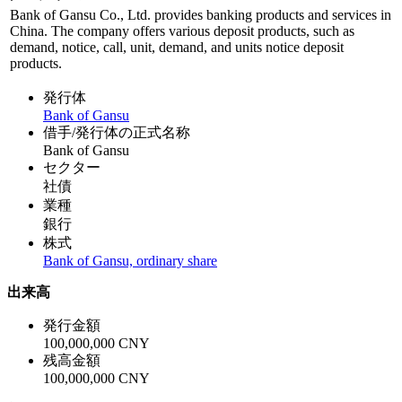
Bank of Gansu Co., Ltd. provides banking products and services in
China. The company offers various deposit products, such as
demand, notice, call, unit, demand, and units notice deposit
products.
発行体
Bank of Gansu
借手/発行体の正式名称
Bank of Gansu
セクター
社債
業種
銀行
株式
Bank of Gansu, ordinary share
出来高
発行金額
100,000,000 CNY
残高金額
100,000,000 CNY