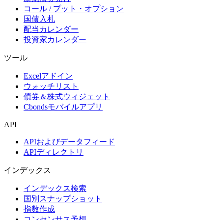
コール / プット・オプション
国債入札
配当カレンダー
投資家カレンダー
ツール
Excelアドイン
ウォッチリスト
債券＆株式ウィジェット
Cbondsモバイルアプリ
API
APIおよびデータフィード
APIディレクトリ
インデックス
インデックス検索
国別スナップショット
指数作成
コンセンサス予想