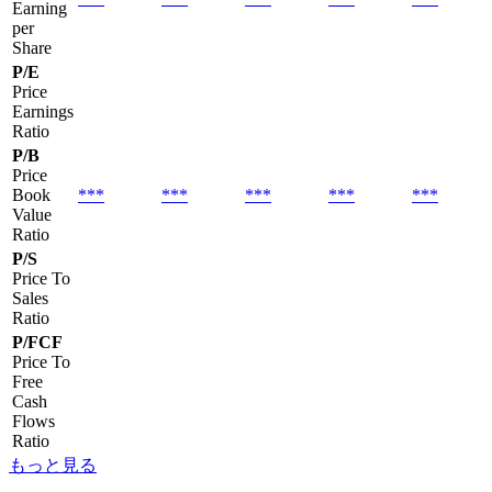
Earning
per
Share
P/E
Price
Earnings
Ratio
P/B
Price
Book
***
***
***
***
***
Value
Ratio
P/S
Price To
Sales
Ratio
P/FCF
Price To
Free
Cash
Flows
Ratio
もっと見る