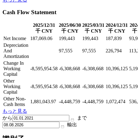
Cash Flow Statement
2025/12/31
2025/06/30
2025/03/31
2024/12/31
202
千 CNY
千 CNY
千 CNY
千 CNY
千
Net Income
187,069.06
199,443
199,443
187,839
93,9
Depreciation
And
97,555
97,555
226,794
113
Amortization
Change In
Working
-8,595,954.58
-6,308,668
-6,308,668
10,396,125
5,19
Capital
Other
Working
-8,595,954.58
-6,308,668
-6,308,668
10,396,125
5,19
Capital
Other Non-
1,881,043.97
-4,448,759
-4,448,759
1,072,474
536
Cash Items
もっと見る
から
まで
輸出