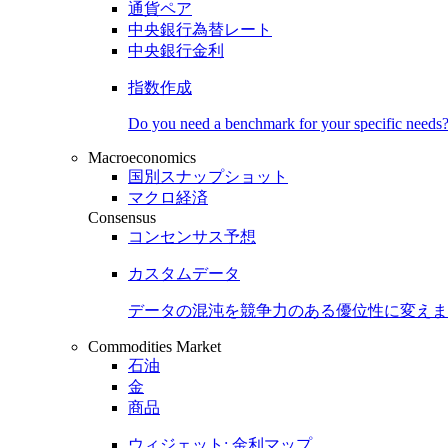
通貨ペア
中央銀行為替レート
中央銀行金利
指数作成
Do you need a benchmark for your specific needs
Macroeconomics
国別スナップショット
マクロ経済
Consensus
コンセンサス予想
カスタムデータ
データの混沌を競争力のある
優位性
に変えま
Commodities Market
石油
金
商品
ウィジェット: 金利マップ