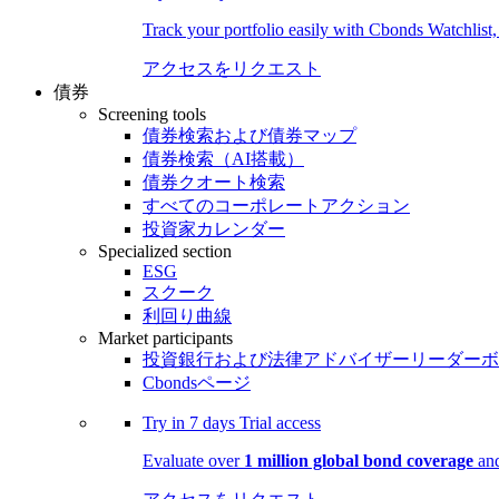
Track your portfolio easily with Cbonds Watchlist
アクセスをリクエスト
債券
Screening tools
債券検索および債券マップ
債券検索（AI搭載）
債券クオート検索
すべてのコーポレートアクション
投資家カレンダー
Specialized section
ESG
スクーク
利回り曲線
Market participants
投資銀行および法律アドバイザーリーダーボ
Cbondsページ
Try in
7 days
Trial access
Evaluate over
1 million global bond coverage
and