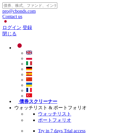
pro@cbonds.com
Contact us
ログイン
登録
閉じる
債券スクリーナー
ウォッチリスト & ポートフォリオ
ウォッチリスト
ポートフォリオ
Try in
7 days
Trial access