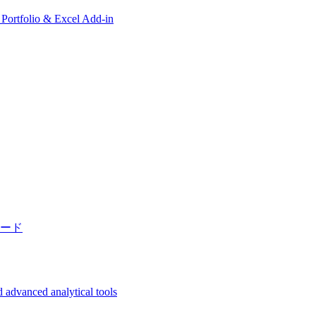
, Portfolio & Excel Add-in
ード
 advanced analytical tools