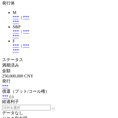
発行体
M
***
|
***
***
S&P
***
|
***
***
F
***
|
***
***
ステータス
満期済み
金額
250,000,000 CNY
発行
***
償還（プット/コール権）
***
(-)
経過利子
データなし