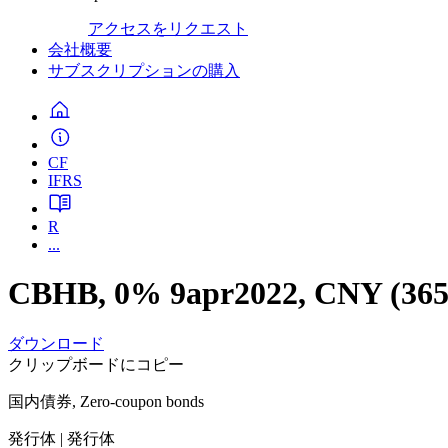
アクセスをリクエスト
会社概要
サブスクリプションの購入
CF
IFRS
R
...
CBHB, 0% 9apr2022, CNY (365
ダウンロード
クリップボードにコピー
国内債券, Zero-coupon bonds
発行体
| 発行体